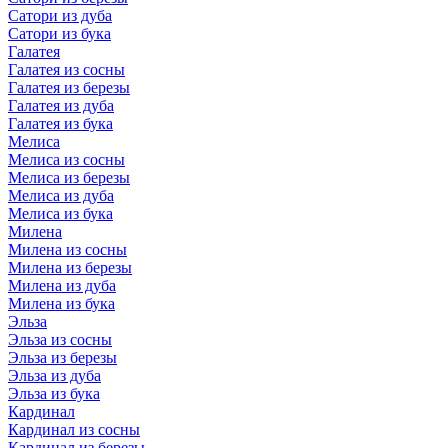
Сатори из дуба
Сатори из бука
Галатея
Галатея из сосны
Галатея из березы
Галатея из дуба
Галатея из бука
Мелиса
Мелиса из сосны
Мелиса из березы
Мелиса из дуба
Мелиса из бука
Милена
Милена из сосны
Милена из березы
Милена из дуба
Милена из бука
Эльза
Эльза из сосны
Эльза из березы
Эльза из дуба
Эльза из бука
Кардинал
Кардинал из сосны
Кардинал из березы