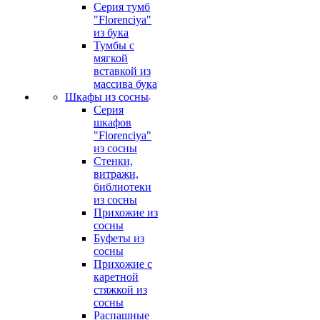
Серия тумб
"Florenciya"
из бука
Тумбы с
мягкой
вставкой из
массива бука
Шкафы из сосны
Серия
шкафов
"Florenciya"
из сосны
Стенки,
витражи,
библиотеки
из сосны
Прихожие из
сосны
Буфеты из
сосны
Прихожие с
каретной
стяжкой из
сосны
Распашные