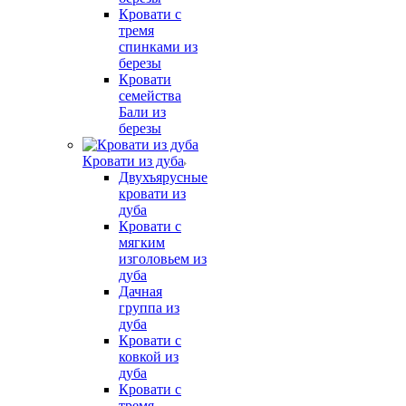
Кровати с
тремя
спинками из
березы
Кровати
семейства
Бали из
березы
Кровати из дуба
Двухъярусные
кровати из
дуба
Кровати с
мягким
изголовьем из
дуба
Дачная
группа из
дуба
Кровати с
ковкой из
дуба
Кровати с
тремя