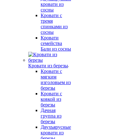
кровати из
сосны
Кровати с
тремя
спинками из
сосны
Кровати
семейства
Бали из сосны
Кровати из березы
Кровати с
мягким
изголовьем из
березы
Кровати с
ковкой из
березы
Дачная
группа из
березы
Двухъярусные
кровати из
березы