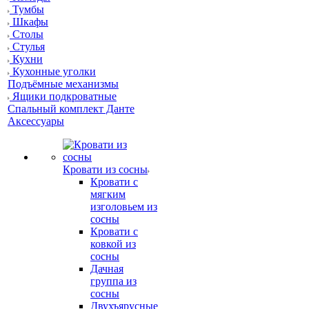
Тумбы
Шкафы
Столы
Стулья
Кухни
Кухонные уголки
Подъёмные механизмы
Ящики подкроватные
Спальный комплект Данте
Аксессуары
Кровати из сосны
Кровати с
мягким
изголовьем из
сосны
Кровати с
ковкой из
сосны
Дачная
группа из
сосны
Двухъярусные