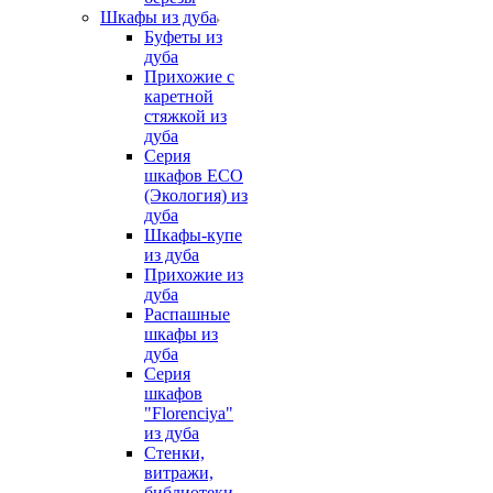
Шкафы из дуба
Буфеты из
дуба
Прихожие с
каретной
стяжкой из
дуба
Серия
шкафов ECO
(Экология) из
дуба
Шкафы-купе
из дуба
Прихожие из
дуба
Распашные
шкафы из
дуба
Серия
шкафов
"Florenciya"
из дуба
Стенки,
витражи,
библиотеки