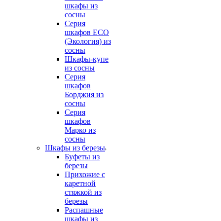
шкафы из
сосны
Серия
шкафов ECO
(Экология) из
сосны
Шкафы-купе
из сосны
Серия
шкафов
Борджия из
сосны
Серия
шкафов
Марко из
сосны
Шкафы из березы
Буфеты из
березы
Прихожие с
каретной
стяжкой из
березы
Распашные
шкафы из