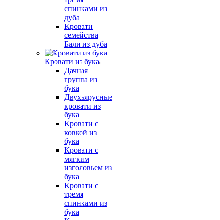
спинками из
дуба
Кровати
семейства
Бали из дуба
Кровати из бука
Дачная
группа из
бука
Двухъярусные
кровати из
бука
Кровати с
ковкой из
бука
Кровати с
мягким
изголовьем из
бука
Кровати с
тремя
спинками из
бука