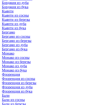
Борджия из дуба
Борджия из бука
Кьянти
Кьянти из сосны
Кьянти из березы
Кьянти из дуба
Кьянти из бука
Бергамо
Бергамо из сосны
Бергамо из березы
Бергамо из дуба
Бергамо из бука
Монако
Монако из сосны
Монако из березы
Монако из дуба
Монако из бука
Флоренция
Флоренция из сосны
Флоренция из березы
Флоренция из дуба
Флоренция из бука
Бали
Бали из сосны
Бали из березы