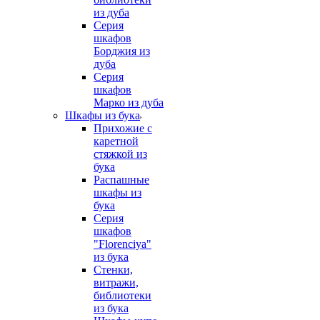
из дуба
Серия
шкафов
Борджия из
дуба
Серия
шкафов
Марко из дуба
Шкафы из бука
Прихожие с
каретной
стяжкой из
бука
Распашные
шкафы из
бука
Серия
шкафов
"Florenciya"
из бука
Стенки,
витражи,
библиотеки
из бука