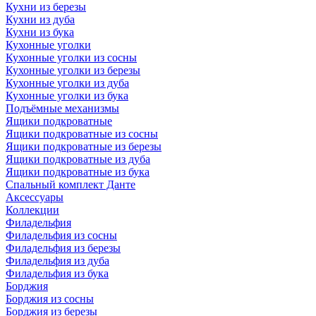
Кухни из березы
Кухни из дуба
Кухни из бука
Кухонные уголки
Кухонные уголки из сосны
Кухонные уголки из березы
Кухонные уголки из дуба
Кухонные уголки из бука
Подъёмные механизмы
Ящики подкроватные
Ящики подкроватные из сосны
Ящики подкроватные из березы
Ящики подкроватные из дуба
Ящики подкроватные из бука
Спальный комплект Данте
Аксессуары
Коллекции
Филадельфия
Филадельфия из сосны
Филадельфия из березы
Филадельфия из дуба
Филадельфия из бука
Борджия
Борджия из сосны
Борджия из березы