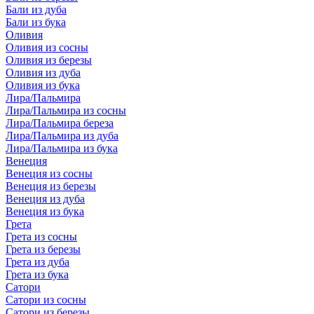
Бали из дуба
Бали из бука
Оливия
Оливия из сосны
Оливия из березы
Оливия из дуба
Оливия из бука
Лира/Пальмира
Лира/Пальмира из сосны
Лира/Пальмира береза
Лира/Пальмира из дуба
Лира/Пальмира из бука
Венеция
Венеция из сосны
Венеция из березы
Венеция из дуба
Венеция из бука
Грета
Грета из сосны
Грета из березы
Грета из дуба
Грета из бука
Сатори
Сатори из сосны
Сатори из березы