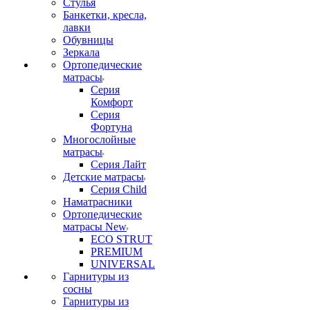
Стулья
Банкетки, кресла,
лавки
Обувницы
Зеркала
Ортопедические
матрасы
Серия
Комфорт
Серия
Фортуна
Многослойные
матрасы
Серия Лайт
Детские матрасы
Серия Child
Наматрасники
Ортопедические
матрасы New
ECO STRUT
PREMIUM
UNIVERSAL
Гарнитуры из
сосны
Гарнитуры из