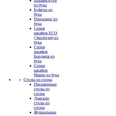
Шкафы-купе
из бука
Буфеты из
бука
Прихожие из
бука
Серия
шкафов ECO
(Экология) из
бука
Серия
шкафов
Борджия из
бука
Серия
шкафов
Марко из бука
Столы из сосны
Письменные
столы из
сосны
Дамские
столы из
сосны
Журнальные