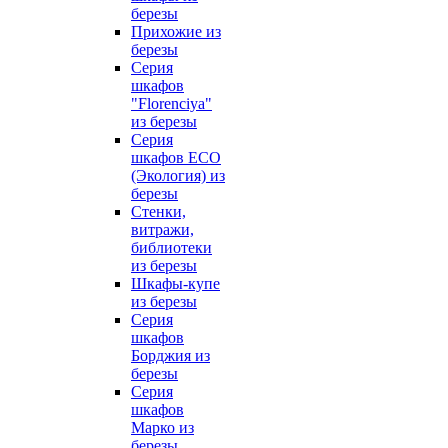
березы
Прихожие из
березы
Серия
шкафов
"Florenciya"
из березы
Серия
шкафов ECO
(Экология) из
березы
Стенки,
витражи,
библиотеки
из березы
Шкафы-купе
из березы
Серия
шкафов
Борджия из
березы
Серия
шкафов
Марко из
березы