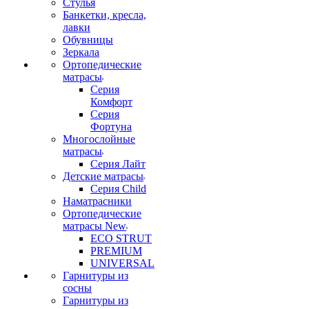
Стулья
Банкетки, кресла,
лавки
Обувницы
Зеркала
Ортопедические
матрасы
Серия
Комфорт
Серия
Фортуна
Многослойные
матрасы
Серия Лайт
Детские матрасы
Серия Child
Наматрасники
Ортопедические
матрасы New
ECO STRUT
PREMIUM
UNIVERSAL
Гарнитуры из
сосны
Гарнитуры из