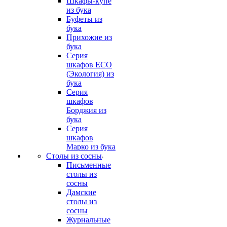
Шкафы-купе
из бука
Буфеты из
бука
Прихожие из
бука
Серия
шкафов ECO
(Экология) из
бука
Серия
шкафов
Борджия из
бука
Серия
шкафов
Марко из бука
Столы из сосны
Письменные
столы из
сосны
Дамские
столы из
сосны
Журнальные