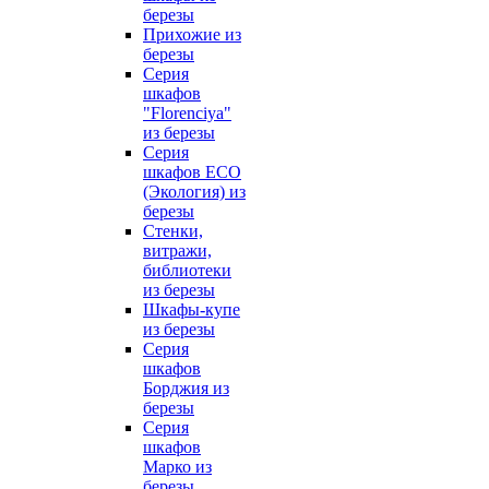
березы
Прихожие из
березы
Серия
шкафов
"Florenciya"
из березы
Серия
шкафов ECO
(Экология) из
березы
Стенки,
витражи,
библиотеки
из березы
Шкафы-купе
из березы
Серия
шкафов
Борджия из
березы
Серия
шкафов
Марко из
березы