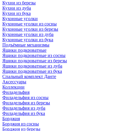
Кухни из березы
Кухни из дуба
Кухни из бука
Кухонные уголки
Кухонные уголки из сосны
Кухонные уголки из березы
Кухонные уголки из дуба
Кухонные уголки из бука
Подъёмные механизмы
Ящики подкроватные
Ящики подкроватные из сосны
Ящики подкроватные из березы
Ящики подкроватные из дуба
Ящики подкроватные из бука
Спальный комплект Данте
Аксессуары
Коллекции
Филадельфия
Филадельфия из сосны
Филадельфия из березы
Филадельфия из дуба
Филадельфия из бука
Борджия
Борджия из сосны
Борджия из березы