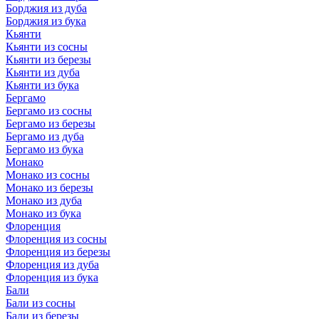
Борджия из дуба
Борджия из бука
Кьянти
Кьянти из сосны
Кьянти из березы
Кьянти из дуба
Кьянти из бука
Бергамо
Бергамо из сосны
Бергамо из березы
Бергамо из дуба
Бергамо из бука
Монако
Монако из сосны
Монако из березы
Монако из дуба
Монако из бука
Флоренция
Флоренция из сосны
Флоренция из березы
Флоренция из дуба
Флоренция из бука
Бали
Бали из сосны
Бали из березы