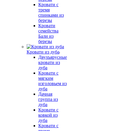
Кровати с
тремя
спинками из
березы
Кровати
семейства
Бали из
березы
Кровати из дуба
Двухъярусные
кровати из
дуба
Кровати с
мягким
изголовьем из
дуба
Дачная
группа из
дуба
Кровати с
ковкой из
дуба
Кровати с
тремя