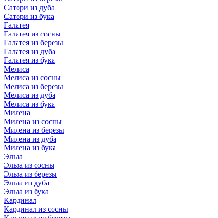
Сатори из дуба
Сатори из бука
Галатея
Галатея из сосны
Галатея из березы
Галатея из дуба
Галатея из бука
Мелиса
Мелиса из сосны
Мелиса из березы
Мелиса из дуба
Мелиса из бука
Милена
Милена из сосны
Милена из березы
Милена из дуба
Милена из бука
Эльза
Эльза из сосны
Эльза из березы
Эльза из дуба
Эльза из бука
Кардинал
Кардинал из сосны
Кардинал из березы