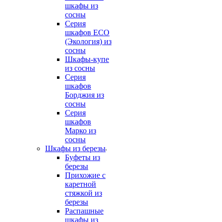
шкафы из
сосны
Серия
шкафов ECO
(Экология) из
сосны
Шкафы-купе
из сосны
Серия
шкафов
Борджия из
сосны
Серия
шкафов
Марко из
сосны
Шкафы из березы
Буфеты из
березы
Прихожие с
каретной
стяжкой из
березы
Распашные
шкафы из