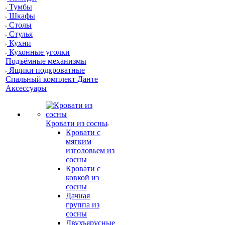
Тумбы
Шкафы
Столы
Стулья
Кухни
Кухонные уголки
Подъёмные механизмы
Ящики подкроватные
Спальный комплект Данте
Аксессуары
Кровати из сосны
Кровати с
мягким
изголовьем из
сосны
Кровати с
ковкой из
сосны
Дачная
группа из
сосны
Двухъярусные