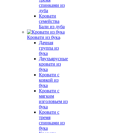
спинками из
дуба
Кровати
семейства
Бали из дуба
Кровати из бука
Дачная
группа из
бука
Двухъярусные
кровати из
бука
Кровати с
ковкой из
бука
Кровати с
мягким
изголовьем из
бука
Кровати с
тремя
спинками из
бука