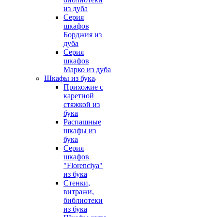
из дуба
Серия
шкафов
Борджия из
дуба
Серия
шкафов
Марко из дуба
Шкафы из бука
Прихожие с
каретной
стяжкой из
бука
Распашные
шкафы из
бука
Серия
шкафов
"Florenciya"
из бука
Стенки,
витражи,
библиотеки
из бука