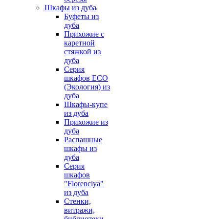
Шкафы из дуба
Буфеты из
дуба
Прихожие с
каретной
стяжкой из
дуба
Серия
шкафов ECO
(Экология) из
дуба
Шкафы-купе
из дуба
Прихожие из
дуба
Распашные
шкафы из
дуба
Серия
шкафов
"Florenciya"
из дуба
Стенки,
витражи,
библиотеки