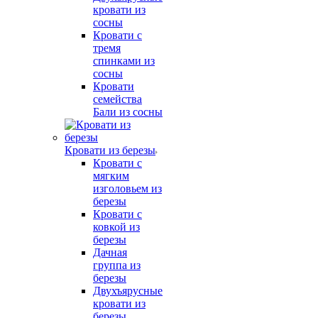
кровати из
сосны
Кровати с
тремя
спинками из
сосны
Кровати
семейства
Бали из сосны
Кровати из березы
Кровати с
мягким
изголовьем из
березы
Кровати с
ковкой из
березы
Дачная
группа из
березы
Двухъярусные
кровати из
березы