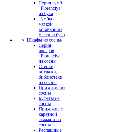
Серия тумб
"Florenciya"
из бука
Тумбы с
мягкой
вставкой из
массива бука
Шкафы из сосны
Серия
шкафов
"Florenciya"
из сосны
Стенки,
витражи,
библиотеки
из сосны
Прихожие из
сосны
Буфеты из
сосны
Прихожие с
каретной
стяжкой из
сосны
Распашные