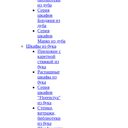
из дуба
Серия
шкафов
Борджия из
дуба
Серия
шкафов
Марко из дуба
Шкафы из бука
Прихожие с
каретной
стяжкой из
бука
Распашные
шкафы из
бука
Серия
шкафов
"Florenciya"
из бука
Стенки,
витражи,
библиотеки
из бука