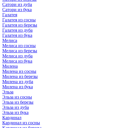
Сатори из дуба
Сатори из бука
Галатея
Галатея из сосны
Галатея из березы
Галатея из дуба
Галатея из бука
Мелиса
Мелиса из сосны
Мелиса из березы
Мелиса из дуба
Мелиса из бука
Милена
Милена из сосны
Милена из березы
Милена из дуба
Милена из бука
Эльза
Эльза из сосны
Эльза из березы
Эльза из дуба
Эльза из бука
Кардинал
Кардинал из сосны
Кардинал из березы