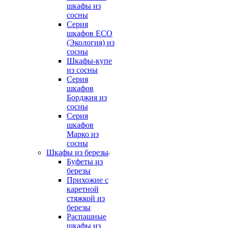
шкафы из
сосны
Серия
шкафов ECO
(Экология) из
сосны
Шкафы-купе
из сосны
Серия
шкафов
Борджия из
сосны
Серия
шкафов
Марко из
сосны
Шкафы из березы
Буфеты из
березы
Прихожие с
каретной
стяжкой из
березы
Распашные
шкафы из