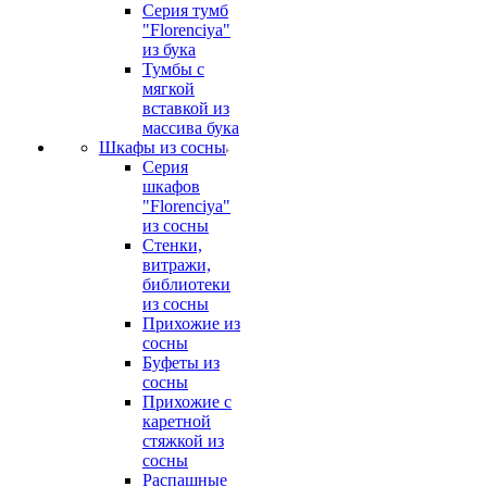
Серия тумб
"Florenciya"
из бука
Тумбы с
мягкой
вставкой из
массива бука
Шкафы из сосны
Серия
шкафов
"Florenciya"
из сосны
Стенки,
витражи,
библиотеки
из сосны
Прихожие из
сосны
Буфеты из
сосны
Прихожие с
каретной
стяжкой из
сосны
Распашные