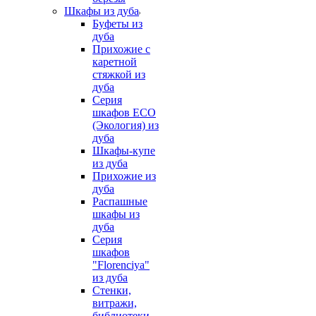
Шкафы из дуба
Буфеты из
дуба
Прихожие с
каретной
стяжкой из
дуба
Серия
шкафов ECO
(Экология) из
дуба
Шкафы-купе
из дуба
Прихожие из
дуба
Распашные
шкафы из
дуба
Серия
шкафов
"Florenciya"
из дуба
Стенки,
витражи,
библиотеки