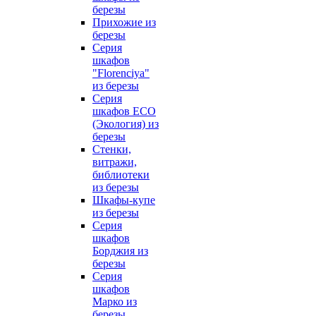
березы
Прихожие из
березы
Серия
шкафов
"Florenciya"
из березы
Серия
шкафов ECO
(Экология) из
березы
Стенки,
витражи,
библиотеки
из березы
Шкафы-купе
из березы
Серия
шкафов
Борджия из
березы
Серия
шкафов
Марко из
березы