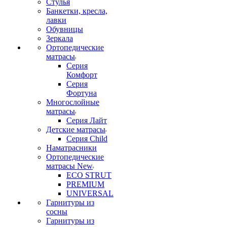
Стулья
Банкетки, кресла,
лавки
Обувницы
Зеркала
Ортопедические
матрасы
Серия
Комфорт
Серия
Фортуна
Многослойные
матрасы
Серия Лайт
Детские матрасы
Серия Child
Наматрасники
Ортопедические
матрасы New
ECO STRUT
PREMIUM
UNIVERSAL
Гарнитуры из
сосны
Гарнитуры из