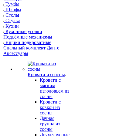
Тумбы
Шкафы
Столы
Стулья
Кухни
Кухонные уголки
Подъёмные механизмы
Ящики подкроватные
Спальный комплект Данте
Аксессуары
Кровати из сосны
Кровати с
мягким
изголовьем из
сосны
Кровати с
ковкой из
сосны
Дачная
группа из
сосны
Двухъярусные