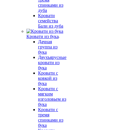
спинками из
дуба
Кровати
семейства
Бали из дуба
Кровати из бука
Дачная
группа из
бука
Двухъярусные
кровати из
бука
Кровати с
ковкой из
бука
Кровати с
мягким
изголовьем из
бука
Кровати с
тремя
спинками из
бука