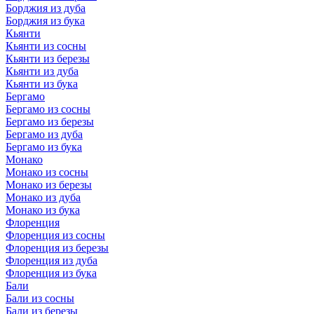
Борджия из дуба
Борджия из бука
Кьянти
Кьянти из сосны
Кьянти из березы
Кьянти из дуба
Кьянти из бука
Бергамо
Бергамо из сосны
Бергамо из березы
Бергамо из дуба
Бергамо из бука
Монако
Монако из сосны
Монако из березы
Монако из дуба
Монако из бука
Флоренция
Флоренция из сосны
Флоренция из березы
Флоренция из дуба
Флоренция из бука
Бали
Бали из сосны
Бали из березы