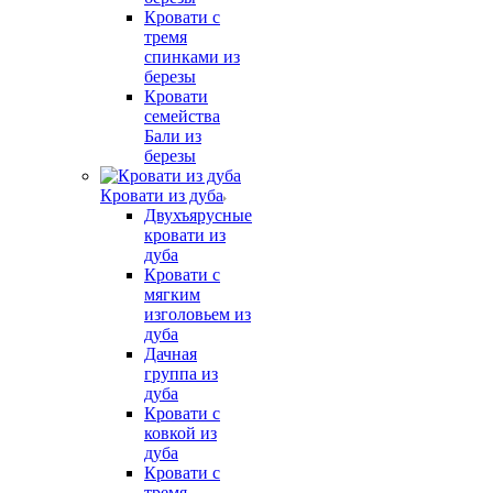
Кровати с
тремя
спинками из
березы
Кровати
семейства
Бали из
березы
Кровати из дуба
Двухъярусные
кровати из
дуба
Кровати с
мягким
изголовьем из
дуба
Дачная
группа из
дуба
Кровати с
ковкой из
дуба
Кровати с
тремя