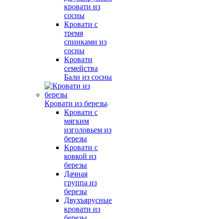
кровати из
сосны
Кровати с
тремя
спинками из
сосны
Кровати
семейства
Бали из сосны
Кровати из березы
Кровати с
мягким
изголовьем из
березы
Кровати с
ковкой из
березы
Дачная
группа из
березы
Двухъярусные
кровати из
березы