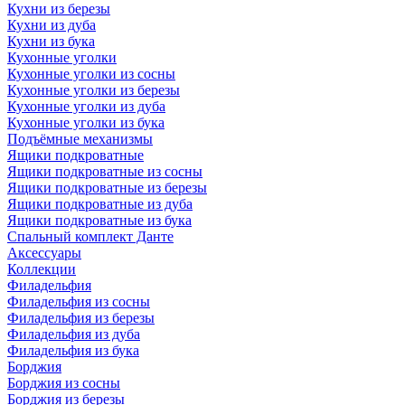
Кухни из березы
Кухни из дуба
Кухни из бука
Кухонные уголки
Кухонные уголки из сосны
Кухонные уголки из березы
Кухонные уголки из дуба
Кухонные уголки из бука
Подъёмные механизмы
Ящики подкроватные
Ящики подкроватные из сосны
Ящики подкроватные из березы
Ящики подкроватные из дуба
Ящики подкроватные из бука
Спальный комплект Данте
Аксессуары
Коллекции
Филадельфия
Филадельфия из сосны
Филадельфия из березы
Филадельфия из дуба
Филадельфия из бука
Борджия
Борджия из сосны
Борджия из березы