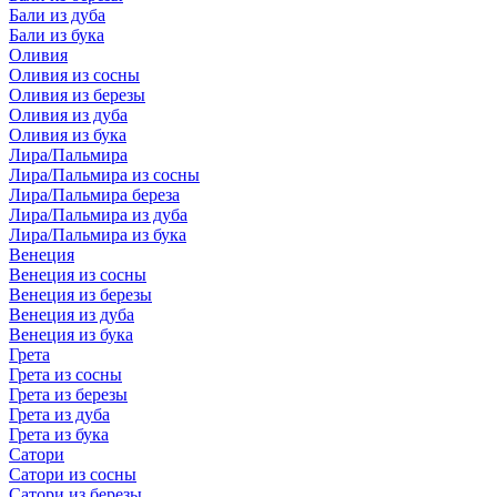
Бали из дуба
Бали из бука
Оливия
Оливия из сосны
Оливия из березы
Оливия из дуба
Оливия из бука
Лира/Пальмира
Лира/Пальмира из сосны
Лира/Пальмира береза
Лира/Пальмира из дуба
Лира/Пальмира из бука
Венеция
Венеция из сосны
Венеция из березы
Венеция из дуба
Венеция из бука
Грета
Грета из сосны
Грета из березы
Грета из дуба
Грета из бука
Сатори
Сатори из сосны
Сатори из березы