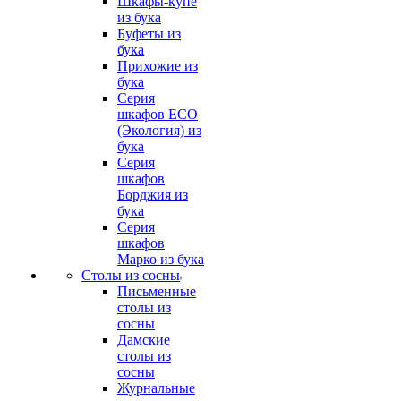
Шкафы-купе
из бука
Буфеты из
бука
Прихожие из
бука
Серия
шкафов ECO
(Экология) из
бука
Серия
шкафов
Борджия из
бука
Серия
шкафов
Марко из бука
Столы из сосны
Письменные
столы из
сосны
Дамские
столы из
сосны
Журнальные