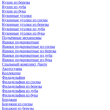
Кухни из березы
Кухни из дуба
Кухни из бука
Кухонные уголки
Кухонные уголки из сосны
Кухонные уголки из березы
Кухонные уголки из дуба
Кухонные уголки из бука
Подъёмные механизмы
Ящики подкроватные
Ящики подкроватные из сосны
Ящики подкроватные из березы
Ящики подкроватные из дуба
Ящики подкроватные из бука
Спальный комплект Данте
Аксессуары
Коллекции
Филадельфия
Филадельфия из сосны
Филадельфия из березы
Филадельфия из дуба
Филадельфия из бука
Борджия
Борджия из сосны
Борджия из березы