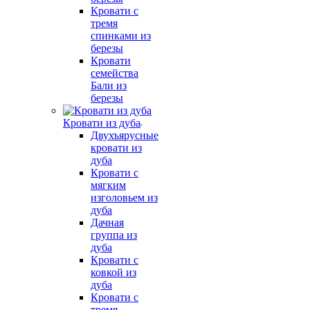
Кровати с
тремя
спинками из
березы
Кровати
семейства
Бали из
березы
Кровати из дуба
Двухъярусные
кровати из
дуба
Кровати с
мягким
изголовьем из
дуба
Дачная
группа из
дуба
Кровати с
ковкой из
дуба
Кровати с
тремя