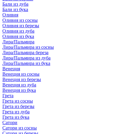
Бали из дуба
Бали из бука
Оливия
Оливия из сосны
Оливия из березы
Оливия из дуба
Оливия из бука
Лира/Пальмира
Лира/Пальмира из сосны
Лира/Пальмира береза
Лира/Пальмира из дуба
Лира/Пальмира из бука
Венеция
Венеция из сосны
Венеция из березы
Венеция из дуба
Венеция из бука
Грета
Грета из сосны
Грета из березы
Грета из дуба
Грета из бука
Сатори
Сатори из сосны
Сатори из березы