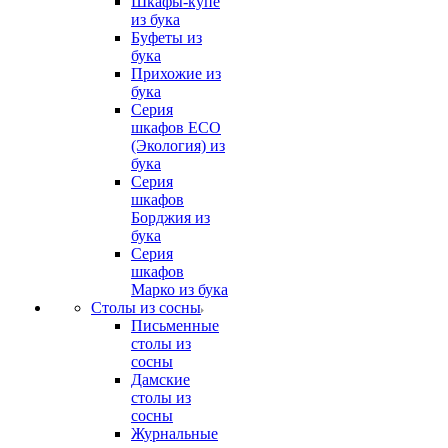
Шкафы-купе
из бука
Буфеты из
бука
Прихожие из
бука
Серия
шкафов ECO
(Экология) из
бука
Серия
шкафов
Борджия из
бука
Серия
шкафов
Марко из бука
Столы из сосны
Письменные
столы из
сосны
Дамские
столы из
сосны
Журнальные