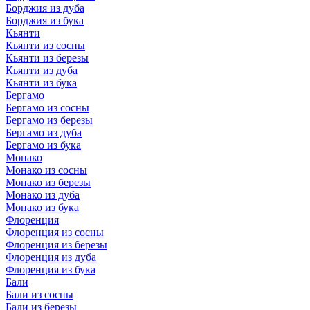
Борджия из дуба
Борджия из бука
Кьянти
Кьянти из сосны
Кьянти из березы
Кьянти из дуба
Кьянти из бука
Бергамо
Бергамо из сосны
Бергамо из березы
Бергамо из дуба
Бергамо из бука
Монако
Монако из сосны
Монако из березы
Монако из дуба
Монако из бука
Флоренция
Флоренция из сосны
Флоренция из березы
Флоренция из дуба
Флоренция из бука
Бали
Бали из сосны
Бали из березы