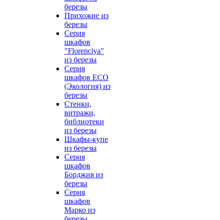
березы
Прихожие из
березы
Серия
шкафов
"Florenciya"
из березы
Серия
шкафов ECO
(Экология) из
березы
Стенки,
витражи,
библиотеки
из березы
Шкафы-купе
из березы
Серия
шкафов
Борджия из
березы
Серия
шкафов
Марко из
березы