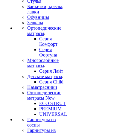
Стулья
Банкетки, кресла,
лавки
Обувницы
Зеркала
Ортопедические
матрасы
Серия
Комфорт
Серия
Фортуна
Многослойные
матрасы
Серия Лайт
Детские матрасы
Серия Child
Наматрасники
Ортопедические
матрасы New
ECO STRUT
PREMIUM
UNIVERSAL
Гарнитуры из
сосны
Гарнитуры из