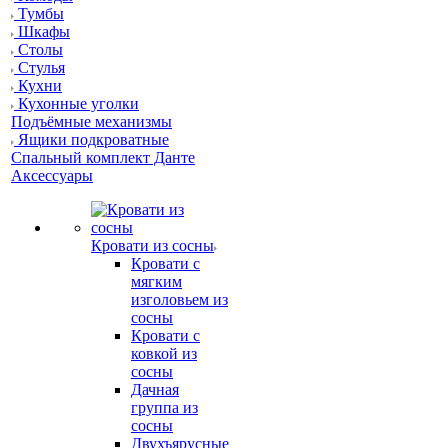
Тумбы
Шкафы
Столы
Стулья
Кухни
Кухонные уголки
Подъёмные механизмы
Ящики подкроватные
Спальный комплект Данте
Аксессуары
Кровати из сосны
Кровати с
мягким
изголовьем из
сосны
Кровати с
ковкой из
сосны
Дачная
группа из
сосны
Двухъярусные