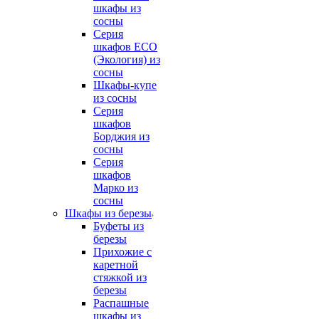
шкафы из
сосны
Серия
шкафов ECO
(Экология) из
сосны
Шкафы-купе
из сосны
Серия
шкафов
Борджия из
сосны
Серия
шкафов
Марко из
сосны
Шкафы из березы
Буфеты из
березы
Прихожие с
каретной
стяжкой из
березы
Распашные
шкафы из