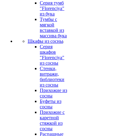
Серия тумб
"Florenciya"
из бука
Тумбы с
мягкой
вставкой из
массива бука
Шкафы из сосны
Серия
шкафов
"Florenciya"
из сосны
Стенки,
витражи,
библиотеки
из сосны
Прихожие из
сосны
Буфеты из
сосны
Прихожие с
каретной
стяжкой из
сосны
Распашные