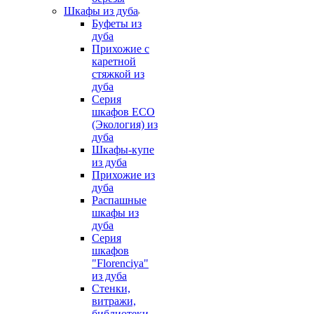
Шкафы из дуба
Буфеты из
дуба
Прихожие с
каретной
стяжкой из
дуба
Серия
шкафов ECO
(Экология) из
дуба
Шкафы-купе
из дуба
Прихожие из
дуба
Распашные
шкафы из
дуба
Серия
шкафов
"Florenciya"
из дуба
Стенки,
витражи,
библиотеки