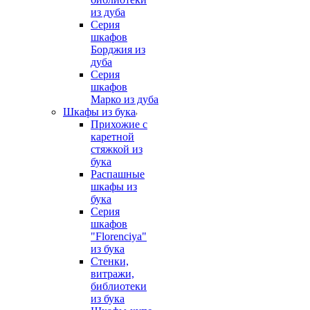
из дуба
Серия
шкафов
Борджия из
дуба
Серия
шкафов
Марко из дуба
Шкафы из бука
Прихожие с
каретной
стяжкой из
бука
Распашные
шкафы из
бука
Серия
шкафов
"Florenciya"
из бука
Стенки,
витражи,
библиотеки
из бука