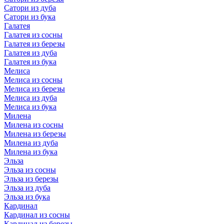
Сатори из дуба
Сатори из бука
Галатея
Галатея из сосны
Галатея из березы
Галатея из дуба
Галатея из бука
Мелиса
Мелиса из сосны
Мелиса из березы
Мелиса из дуба
Мелиса из бука
Милена
Милена из сосны
Милена из березы
Милена из дуба
Милена из бука
Эльза
Эльза из сосны
Эльза из березы
Эльза из дуба
Эльза из бука
Кардинал
Кардинал из сосны
Кардинал из березы