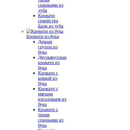
спинками из
дуба
Кровати
семейства
Бали из дуба
Кровати из бука
Дачная
группа из
бука
Двухъярусные
кровати из
бука
Кровати с
ковкой из
бука
Кровати с
мягким
изголовьем из
бука
Кровати с
тремя
спинками из
бука