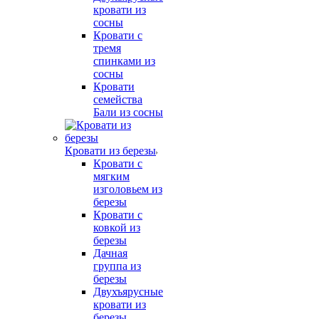
кровати из
сосны
Кровати с
тремя
спинками из
сосны
Кровати
семейства
Бали из сосны
Кровати из березы
Кровати с
мягким
изголовьем из
березы
Кровати с
ковкой из
березы
Дачная
группа из
березы
Двухъярусные
кровати из
березы