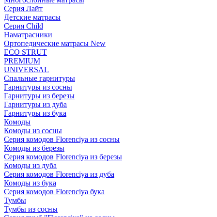
Серия Лайт
Детские матрасы
Серия Child
Наматрасники
Ортопедические матрасы New
ECO STRUT
PREMIUM
UNIVERSAL
Спальные гарнитуры
Гарнитуры из сосны
Гарнитуры из березы
Гарнитуры из дуба
Гарнитуры из бука
Комоды
Комоды из сосны
Серия комодов Florenciya из сосны
Комоды из березы
Серия комодов Florenciya из березы
Комоды из дуба
Серия комодов Florenciya из дуба
Комоды из бука
Серия комодов Florenciya бука
Тумбы
Тумбы из сосны