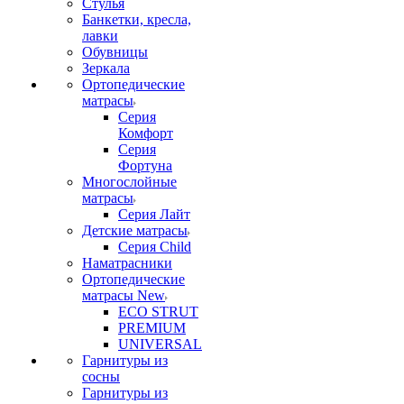
Стулья
Банкетки, кресла,
лавки
Обувницы
Зеркала
Ортопедические
матрасы
Серия
Комфорт
Серия
Фортуна
Многослойные
матрасы
Серия Лайт
Детские матрасы
Серия Child
Наматрасники
Ортопедические
матрасы New
ECO STRUT
PREMIUM
UNIVERSAL
Гарнитуры из
сосны
Гарнитуры из