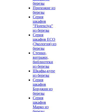
березы
Прихожие из
березы
Серия
шкафов
"Florenciya"
из березы
Серия
шкафов ECO
(Экология) из
березы
Стенки,
витражи,
библиотеки
из березы
Шкафы-купе
из березы
Серия
шкафов
Борджия из
березы
Серия
шкафов
Марко из
березы