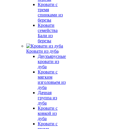
Кровати с
тремя
спинками из
березы
Кровати
семейства
Бали из
березы
Кровати из дуба
Двухъярусные
кровати из
дуба
Кровати с
мягким
изголовьем из
дуба
Дачная
группа из
дуба
Кровати с
ковкой из
дуба
Кровати с
тремя