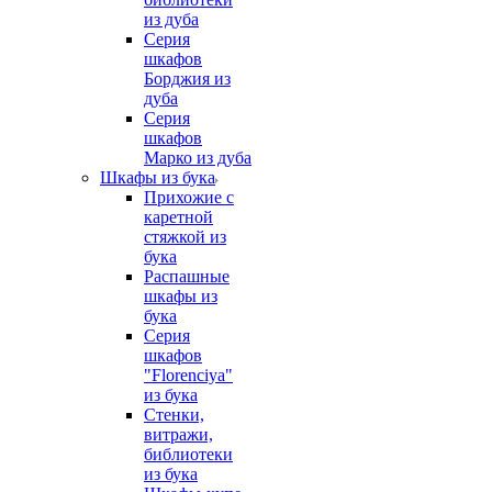
из дуба
Серия
шкафов
Борджия из
дуба
Серия
шкафов
Марко из дуба
Шкафы из бука
Прихожие с
каретной
стяжкой из
бука
Распашные
шкафы из
бука
Серия
шкафов
"Florenciya"
из бука
Стенки,
витражи,
библиотеки
из бука