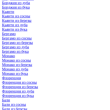
Борджия из дуба
Борджия из бука
Кьянти
Кьянти из сосны
Кьянти из березы
Кьянти из дуба
Кьянти из бука
Бергамо
Бергамо из сосны
Бергамо из березы
Бергамо из дуба
Бергамо из бука
Монако
Монако из сосны
Монако из березы
Монако из дуба
Монако из бука
Флоренция
Флоренция из сосны
Флоренция из березы
Флоренция из дуба
Флоренция из бука
Бали
Бали из сосны
Бали из березы