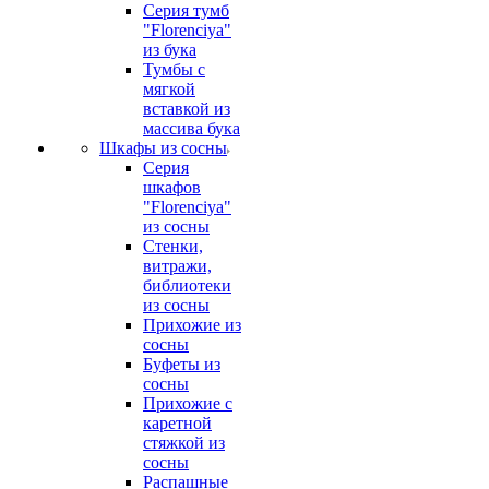
Серия тумб
"Florenciya"
из бука
Тумбы с
мягкой
вставкой из
массива бука
Шкафы из сосны
Серия
шкафов
"Florenciya"
из сосны
Стенки,
витражи,
библиотеки
из сосны
Прихожие из
сосны
Буфеты из
сосны
Прихожие с
каретной
стяжкой из
сосны
Распашные