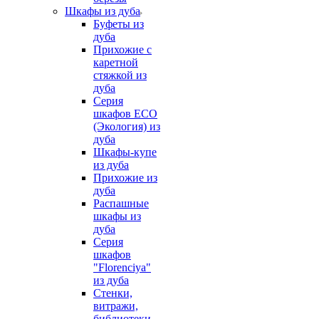
Шкафы из дуба
Буфеты из
дуба
Прихожие с
каретной
стяжкой из
дуба
Серия
шкафов ECO
(Экология) из
дуба
Шкафы-купе
из дуба
Прихожие из
дуба
Распашные
шкафы из
дуба
Серия
шкафов
"Florenciya"
из дуба
Стенки,
витражи,
библиотеки