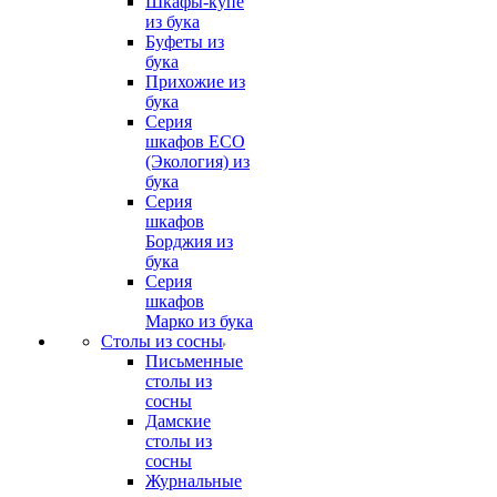
Шкафы-купе
из бука
Буфеты из
бука
Прихожие из
бука
Серия
шкафов ECO
(Экология) из
бука
Серия
шкафов
Борджия из
бука
Серия
шкафов
Марко из бука
Столы из сосны
Письменные
столы из
сосны
Дамские
столы из
сосны
Журнальные