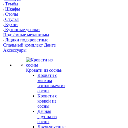
Тумбы
Шкафы
Столы
Стулья
Кухни
Кухонные уголки
Подъёмные механизмы
Ящики подкроватные
Спальный комплект Данте
Аксессуары
Кровати из сосны
Кровати с
мягким
изголовьем из
сосны
Кровати с
ковкой из
сосны
Дачная
группа из
сосны
Двухъярусные