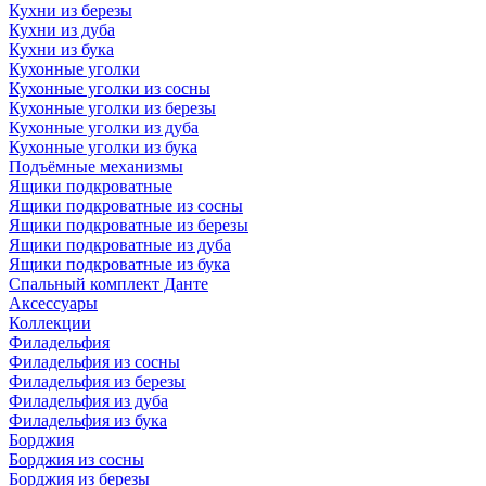
Кухни из березы
Кухни из дуба
Кухни из бука
Кухонные уголки
Кухонные уголки из сосны
Кухонные уголки из березы
Кухонные уголки из дуба
Кухонные уголки из бука
Подъёмные механизмы
Ящики подкроватные
Ящики подкроватные из сосны
Ящики подкроватные из березы
Ящики подкроватные из дуба
Ящики подкроватные из бука
Спальный комплект Данте
Аксессуары
Коллекции
Филадельфия
Филадельфия из сосны
Филадельфия из березы
Филадельфия из дуба
Филадельфия из бука
Борджия
Борджия из сосны
Борджия из березы