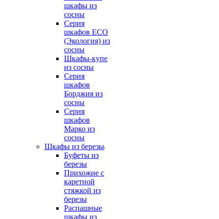
шкафы из
сосны
Серия
шкафов ECO
(Экология) из
сосны
Шкафы-купе
из сосны
Серия
шкафов
Борджия из
сосны
Серия
шкафов
Марко из
сосны
Шкафы из березы
Буфеты из
березы
Прихожие с
каретной
стяжкой из
березы
Распашные
шкафы из