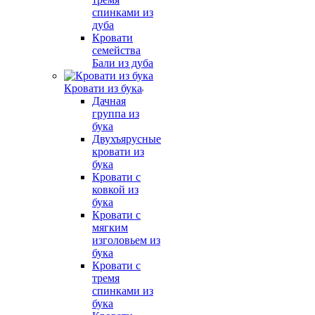
спинками из
дуба
Кровати
семейства
Бали из дуба
Кровати из бука
Дачная
группа из
бука
Двухъярусные
кровати из
бука
Кровати с
ковкой из
бука
Кровати с
мягким
изголовьем из
бука
Кровати с
тремя
спинками из
бука