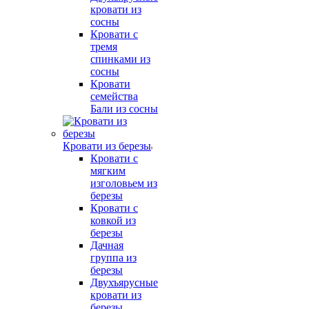
кровати из
сосны
Кровати с
тремя
спинками из
сосны
Кровати
семейства
Бали из сосны
Кровати из березы
Кровати с
мягким
изголовьем из
березы
Кровати с
ковкой из
березы
Дачная
группа из
березы
Двухъярусные
кровати из
березы