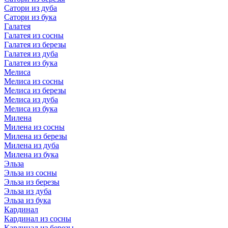
Сатори из дуба
Сатори из бука
Галатея
Галатея из сосны
Галатея из березы
Галатея из дуба
Галатея из бука
Мелиса
Мелиса из сосны
Мелиса из березы
Мелиса из дуба
Мелиса из бука
Милена
Милена из сосны
Милена из березы
Милена из дуба
Милена из бука
Эльза
Эльза из сосны
Эльза из березы
Эльза из дуба
Эльза из бука
Кардинал
Кардинал из сосны
Кардинал из березы