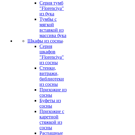
Серия тумб
"Florenciya"
из бука
Тумбы с
мягкой
вставкой из
массива бука
Шкафы из сосны
Серия
шкафов
"Florenciya"
из сосны
Стенки,
витражи,
библиотеки
из сосны
Прихожие из
сосны
Буфеты из
сосны
Прихожие с
каретной
стяжкой из
сосны
Распашные