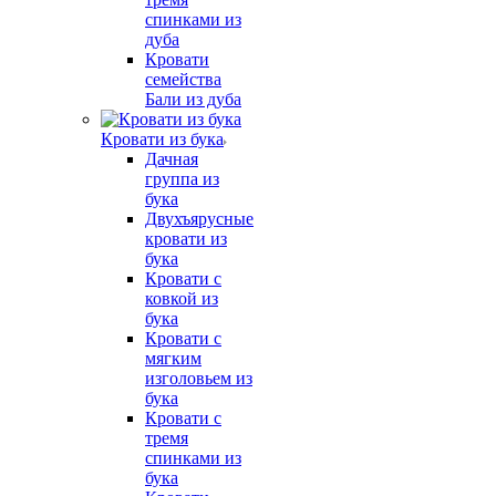
спинками из
дуба
Кровати
семейства
Бали из дуба
Кровати из бука
Дачная
группа из
бука
Двухъярусные
кровати из
бука
Кровати с
ковкой из
бука
Кровати с
мягким
изголовьем из
бука
Кровати с
тремя
спинками из
бука