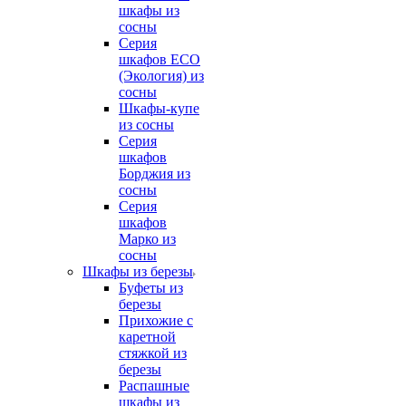
шкафы из
сосны
Серия
шкафов ECO
(Экология) из
сосны
Шкафы-купе
из сосны
Серия
шкафов
Борджия из
сосны
Серия
шкафов
Марко из
сосны
Шкафы из березы
Буфеты из
березы
Прихожие с
каретной
стяжкой из
березы
Распашные
шкафы из