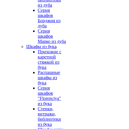
из дуба
Серия
шкафов
Борджия из
дуба
Серия
шкафов
Марко из дуба
Шкафы из бука
Прихожие с
каретной
стяжкой из
бука
Распашные
шкафы из
бука
Серия
шкафов
"Florenciya"
из бука
Стенки,
витражи,
библиотеки
из бука