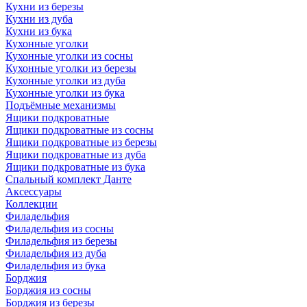
Кухни из березы
Кухни из дуба
Кухни из бука
Кухонные уголки
Кухонные уголки из сосны
Кухонные уголки из березы
Кухонные уголки из дуба
Кухонные уголки из бука
Подъёмные механизмы
Ящики подкроватные
Ящики подкроватные из сосны
Ящики подкроватные из березы
Ящики подкроватные из дуба
Ящики подкроватные из бука
Спальный комплект Данте
Аксессуары
Коллекции
Филадельфия
Филадельфия из сосны
Филадельфия из березы
Филадельфия из дуба
Филадельфия из бука
Борджия
Борджия из сосны
Борджия из березы