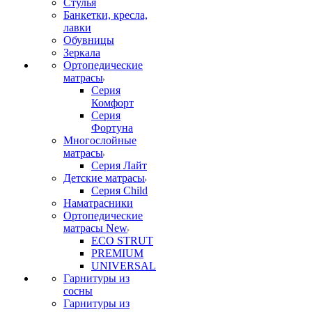
Стулья
Банкетки, кресла,
лавки
Обувницы
Зеркала
Ортопедические
матрасы
Серия
Комфорт
Серия
Фортуна
Многослойные
матрасы
Серия Лайт
Детские матрасы
Серия Child
Наматрасники
Ортопедические
матрасы New
ECO STRUT
PREMIUM
UNIVERSAL
Гарнитуры из
сосны
Гарнитуры из