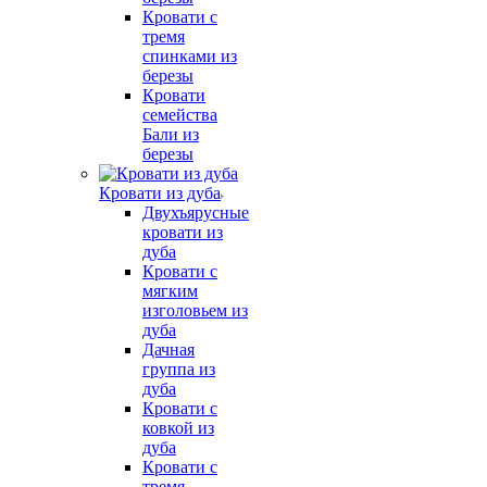
Кровати с
тремя
спинками из
березы
Кровати
семейства
Бали из
березы
Кровати из дуба
Двухъярусные
кровати из
дуба
Кровати с
мягким
изголовьем из
дуба
Дачная
группа из
дуба
Кровати с
ковкой из
дуба
Кровати с
тремя