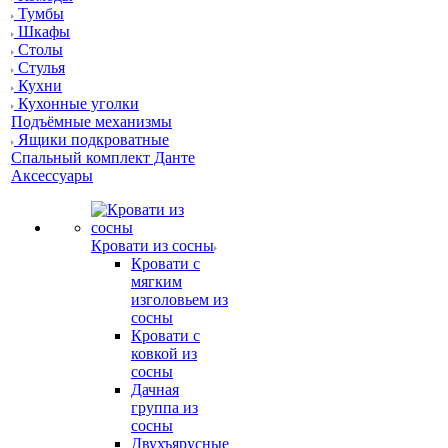
Тумбы
Шкафы
Столы
Стулья
Кухни
Кухонные уголки
Подъёмные механизмы
Ящики подкроватные
Спальный комплект Данте
Аксессуары
Кровати из сосны
Кровати с
мягким
изголовьем из
сосны
Кровати с
ковкой из
сосны
Дачная
группа из
сосны
Двухъярусные