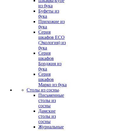
Шкафы-купе
из бука
Буфеты из
бука
Прихожие из
бука
Серия
шкафов ECO
(Экология) из
бука
Серия
шкафов
Борджия из
бука
Серия
шкафов
Марко из бука
Столы из сосны
Письменные
столы из
сосны
Дамские
столы из
сосны
Журнальные