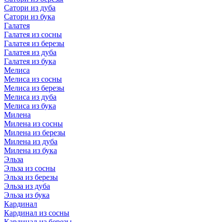
Сатори из дуба
Сатори из бука
Галатея
Галатея из сосны
Галатея из березы
Галатея из дуба
Галатея из бука
Мелиса
Мелиса из сосны
Мелиса из березы
Мелиса из дуба
Мелиса из бука
Милена
Милена из сосны
Милена из березы
Милена из дуба
Милена из бука
Эльза
Эльза из сосны
Эльза из березы
Эльза из дуба
Эльза из бука
Кардинал
Кардинал из сосны
Кардинал из березы