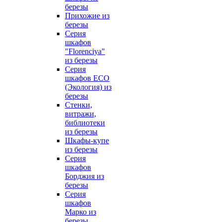
березы
Прихожие из
березы
Серия
шкафов
"Florenciya"
из березы
Серия
шкафов ECO
(Экология) из
березы
Стенки,
витражи,
библиотеки
из березы
Шкафы-купе
из березы
Серия
шкафов
Борджия из
березы
Серия
шкафов
Марко из
березы