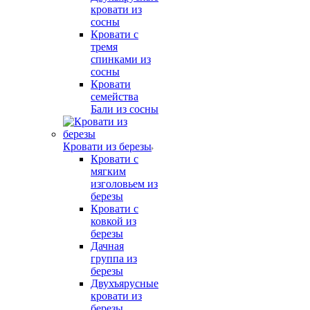
кровати из
сосны
Кровати с
тремя
спинками из
сосны
Кровати
семейства
Бали из сосны
Кровати из березы
Кровати с
мягким
изголовьем из
березы
Кровати с
ковкой из
березы
Дачная
группа из
березы
Двухъярусные
кровати из
березы