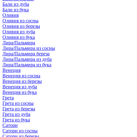
Бали из дуба
Бали из бука
Оливия
Оливия из сосны
Оливия из березы
Оливия из дуба
Оливия из бука
Лира/Пальмира
Лира/Пальмира из сосны
Лира/Пальмира береза
Лира/Пальмира из дуба
Лира/Пальмира из бука
Венеция
Венеция из сосны
Венеция из березы
Венеция из дуба
Венеция из бука
Грета
Грета из сосны
Грета из березы
Грета из дуба
Грета из бука
Сатори
Сатори из сосны
Сатори из березы