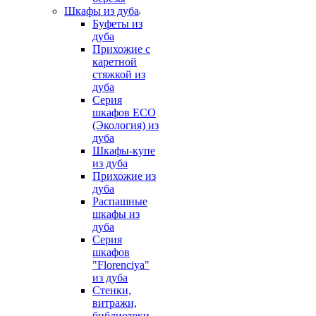
Шкафы из дуба
Буфеты из
дуба
Прихожие с
каретной
стяжкой из
дуба
Серия
шкафов ECO
(Экология) из
дуба
Шкафы-купе
из дуба
Прихожие из
дуба
Распашные
шкафы из
дуба
Серия
шкафов
"Florenciya"
из дуба
Стенки,
витражи,
библиотеки