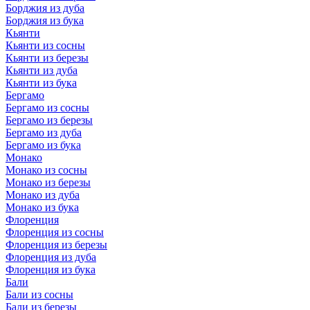
Борджия из дуба
Борджия из бука
Кьянти
Кьянти из сосны
Кьянти из березы
Кьянти из дуба
Кьянти из бука
Бергамо
Бергамо из сосны
Бергамо из березы
Бергамо из дуба
Бергамо из бука
Монако
Монако из сосны
Монако из березы
Монако из дуба
Монако из бука
Флоренция
Флоренция из сосны
Флоренция из березы
Флоренция из дуба
Флоренция из бука
Бали
Бали из сосны
Бали из березы