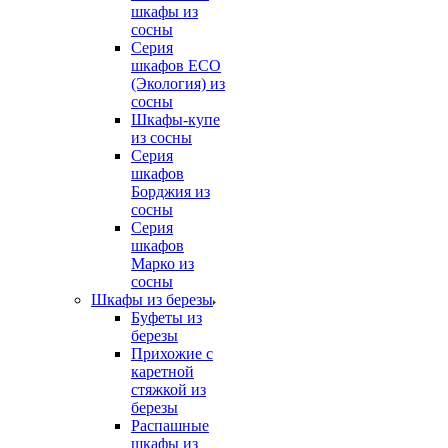
шкафы из
сосны
Серия
шкафов ECO
(Экология) из
сосны
Шкафы-купе
из сосны
Серия
шкафов
Борджия из
сосны
Серия
шкафов
Марко из
сосны
Шкафы из березы
Буфеты из
березы
Прихожие с
каретной
стяжкой из
березы
Распашные
шкафы из