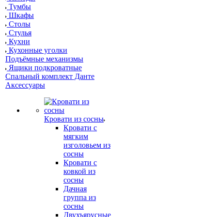
Тумбы
Шкафы
Столы
Стулья
Кухни
Кухонные уголки
Подъёмные механизмы
Ящики подкроватные
Спальный комплект Данте
Аксессуары
Кровати из сосны
Кровати с
мягким
изголовьем из
сосны
Кровати с
ковкой из
сосны
Дачная
группа из
сосны
Двухъярусные