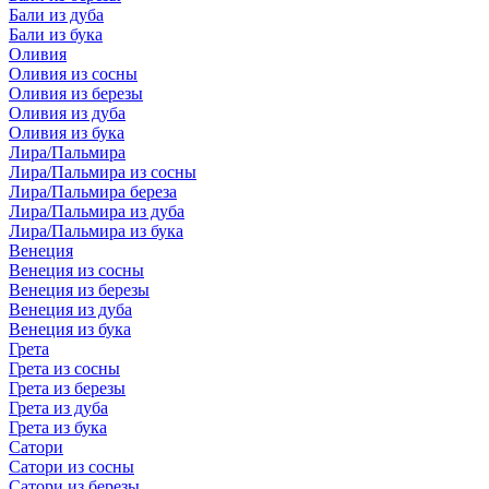
Бали из дуба
Бали из бука
Оливия
Оливия из сосны
Оливия из березы
Оливия из дуба
Оливия из бука
Лира/Пальмира
Лира/Пальмира из сосны
Лира/Пальмира береза
Лира/Пальмира из дуба
Лира/Пальмира из бука
Венеция
Венеция из сосны
Венеция из березы
Венеция из дуба
Венеция из бука
Грета
Грета из сосны
Грета из березы
Грета из дуба
Грета из бука
Сатори
Сатори из сосны
Сатори из березы