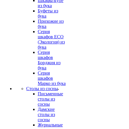
Шкафы-купе
из бука
Буфеты из
бука
Прихожие из
бука
Серия
шкафов ECO
(Экология) из
бука
Серия
шкафов
Борджия из
бука
Серия
шкафов
Марко из бука
Столы из сосны
Письменные
столы из
сосны
Дамские
столы из
сосны
Журнальные