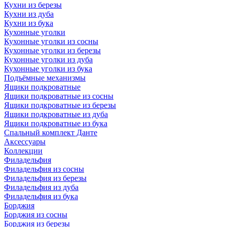
Кухни из березы
Кухни из дуба
Кухни из бука
Кухонные уголки
Кухонные уголки из сосны
Кухонные уголки из березы
Кухонные уголки из дуба
Кухонные уголки из бука
Подъёмные механизмы
Ящики подкроватные
Ящики подкроватные из сосны
Ящики подкроватные из березы
Ящики подкроватные из дуба
Ящики подкроватные из бука
Спальный комплект Данте
Аксессуары
Коллекции
Филадельфия
Филадельфия из сосны
Филадельфия из березы
Филадельфия из дуба
Филадельфия из бука
Борджия
Борджия из сосны
Борджия из березы