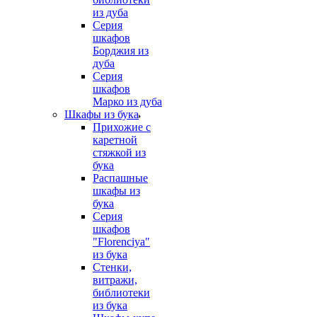
из дуба
Серия
шкафов
Борджия из
дуба
Серия
шкафов
Марко из дуба
Шкафы из бука
Прихожие с
каретной
стяжкой из
бука
Распашные
шкафы из
бука
Серия
шкафов
"Florenciya"
из бука
Стенки,
витражи,
библиотеки
из бука