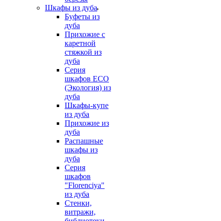
Шкафы из дуба
Буфеты из
дуба
Прихожие с
каретной
стяжкой из
дуба
Серия
шкафов ECO
(Экология) из
дуба
Шкафы-купе
из дуба
Прихожие из
дуба
Распашные
шкафы из
дуба
Серия
шкафов
"Florenciya"
из дуба
Стенки,
витражи,
библиотеки