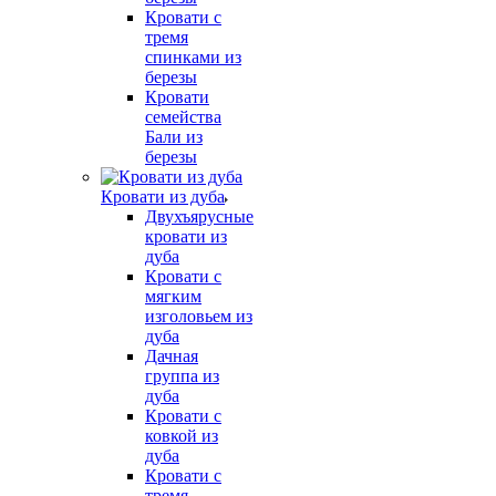
Кровати с
тремя
спинками из
березы
Кровати
семейства
Бали из
березы
Кровати из дуба
Двухъярусные
кровати из
дуба
Кровати с
мягким
изголовьем из
дуба
Дачная
группа из
дуба
Кровати с
ковкой из
дуба
Кровати с
тремя