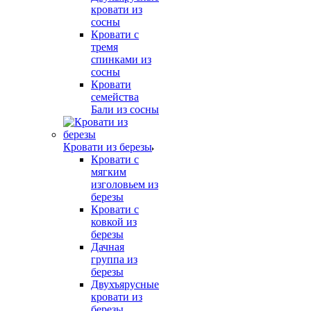
кровати из
сосны
Кровати с
тремя
спинками из
сосны
Кровати
семейства
Бали из сосны
Кровати из березы
Кровати с
мягким
изголовьем из
березы
Кровати с
ковкой из
березы
Дачная
группа из
березы
Двухъярусные
кровати из
березы