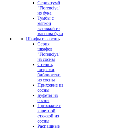
Серия тумб
"Florenciya"
из бука
Тумбы с
мягкой
вставкой из
массива бука
Шкафы из сосны
Серия
шкафов
"Florenciya"
из сосны
Стенки,
витражи,
библиотеки
из сосны
Прихожие из
сосны
Буфеты из
сосны
Прихожие с
каретной
стяжкой из
сосны
Распашные