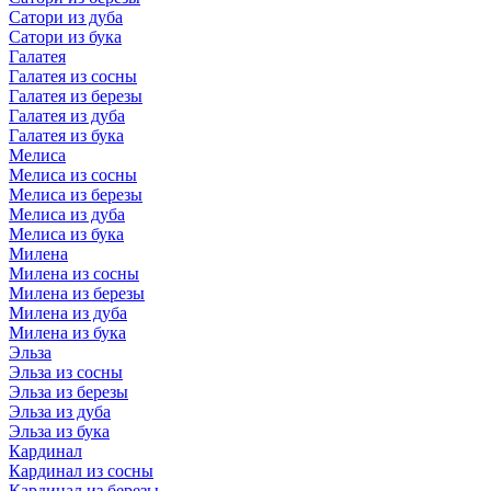
Сатори из дуба
Сатори из бука
Галатея
Галатея из сосны
Галатея из березы
Галатея из дуба
Галатея из бука
Мелиса
Мелиса из сосны
Мелиса из березы
Мелиса из дуба
Мелиса из бука
Милена
Милена из сосны
Милена из березы
Милена из дуба
Милена из бука
Эльза
Эльза из сосны
Эльза из березы
Эльза из дуба
Эльза из бука
Кардинал
Кардинал из сосны
Кардинал из березы