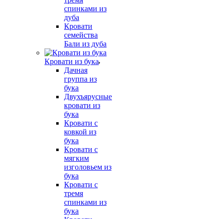
спинками из
дуба
Кровати
семейства
Бали из дуба
Кровати из бука
Дачная
группа из
бука
Двухъярусные
кровати из
бука
Кровати с
ковкой из
бука
Кровати с
мягким
изголовьем из
бука
Кровати с
тремя
спинками из
бука