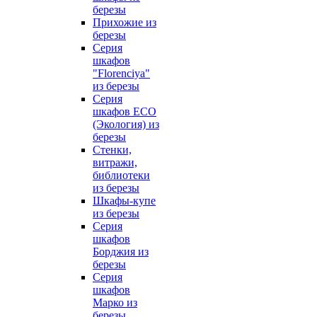
березы
Прихожие из
березы
Серия
шкафов
"Florenciya"
из березы
Серия
шкафов ECO
(Экология) из
березы
Стенки,
витражи,
библиотеки
из березы
Шкафы-купе
из березы
Серия
шкафов
Борджия из
березы
Серия
шкафов
Марко из
березы