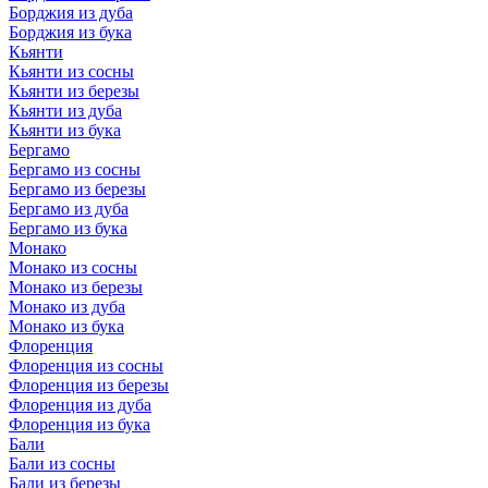
Борджия из дуба
Борджия из бука
Кьянти
Кьянти из сосны
Кьянти из березы
Кьянти из дуба
Кьянти из бука
Бергамо
Бергамо из сосны
Бергамо из березы
Бергамо из дуба
Бергамо из бука
Монако
Монако из сосны
Монако из березы
Монако из дуба
Монако из бука
Флоренция
Флоренция из сосны
Флоренция из березы
Флоренция из дуба
Флоренция из бука
Бали
Бали из сосны
Бали из березы