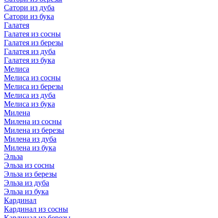
Сатори из дуба
Сатори из бука
Галатея
Галатея из сосны
Галатея из березы
Галатея из дуба
Галатея из бука
Мелиса
Мелиса из сосны
Мелиса из березы
Мелиса из дуба
Мелиса из бука
Милена
Милена из сосны
Милена из березы
Милена из дуба
Милена из бука
Эльза
Эльза из сосны
Эльза из березы
Эльза из дуба
Эльза из бука
Кардинал
Кардинал из сосны
Кардинал из березы