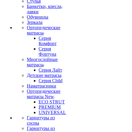
Стулья
Банкетки, кресла,
лавки
Обувницы
Зеркала
Ортопедические
матрасы
Серия
Комфорт
Серия
Фортуна
Многослойные
матрасы
Серия Лайт
Детские матрасы
Серия Child
Наматрасники
Ортопедические
матрасы New
ECO STRUT
PREMIUM
UNIVERSAL
Гарнитуры из
сосны
Гарнитуры из