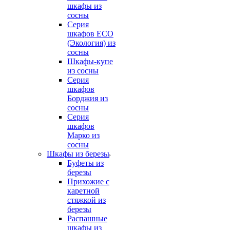
шкафы из
сосны
Серия
шкафов ECO
(Экология) из
сосны
Шкафы-купе
из сосны
Серия
шкафов
Борджия из
сосны
Серия
шкафов
Марко из
сосны
Шкафы из березы
Буфеты из
березы
Прихожие с
каретной
стяжкой из
березы
Распашные
шкафы из