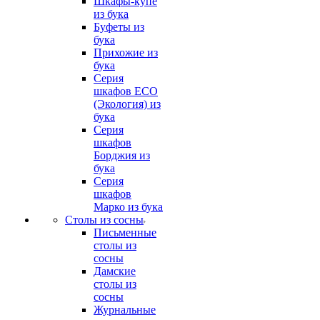
Шкафы-купе
из бука
Буфеты из
бука
Прихожие из
бука
Серия
шкафов ECO
(Экология) из
бука
Серия
шкафов
Борджия из
бука
Серия
шкафов
Марко из бука
Столы из сосны
Письменные
столы из
сосны
Дамские
столы из
сосны
Журнальные