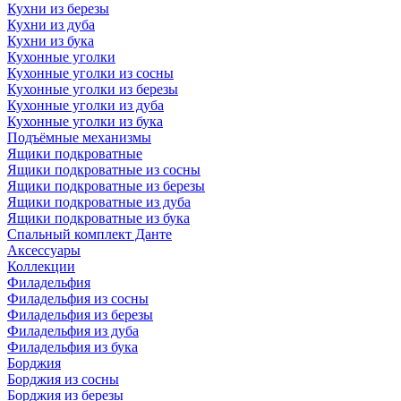
Кухни из березы
Кухни из дуба
Кухни из бука
Кухонные уголки
Кухонные уголки из сосны
Кухонные уголки из березы
Кухонные уголки из дуба
Кухонные уголки из бука
Подъёмные механизмы
Ящики подкроватные
Ящики подкроватные из сосны
Ящики подкроватные из березы
Ящики подкроватные из дуба
Ящики подкроватные из бука
Спальный комплект Данте
Аксессуары
Коллекции
Филадельфия
Филадельфия из сосны
Филадельфия из березы
Филадельфия из дуба
Филадельфия из бука
Борджия
Борджия из сосны
Борджия из березы