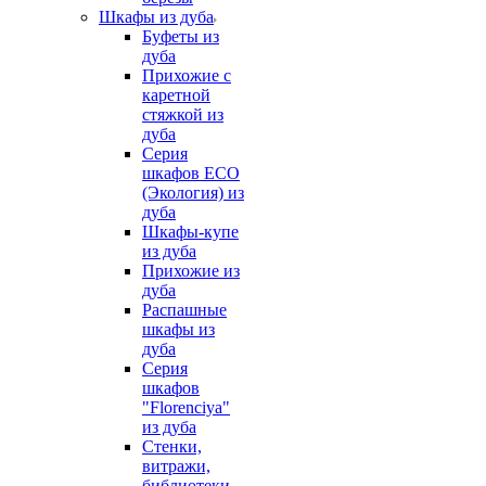
Шкафы из дуба
Буфеты из
дуба
Прихожие с
каретной
стяжкой из
дуба
Серия
шкафов ECO
(Экология) из
дуба
Шкафы-купе
из дуба
Прихожие из
дуба
Распашные
шкафы из
дуба
Серия
шкафов
"Florenciya"
из дуба
Стенки,
витражи,
библиотеки