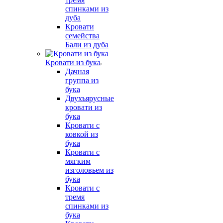
спинками из
дуба
Кровати
семейства
Бали из дуба
Кровати из бука
Дачная
группа из
бука
Двухъярусные
кровати из
бука
Кровати с
ковкой из
бука
Кровати с
мягким
изголовьем из
бука
Кровати с
тремя
спинками из
бука