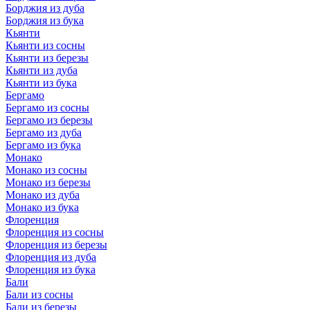
Борджия из дуба
Борджия из бука
Кьянти
Кьянти из сосны
Кьянти из березы
Кьянти из дуба
Кьянти из бука
Бергамо
Бергамо из сосны
Бергамо из березы
Бергамо из дуба
Бергамо из бука
Монако
Монако из сосны
Монако из березы
Монако из дуба
Монако из бука
Флоренция
Флоренция из сосны
Флоренция из березы
Флоренция из дуба
Флоренция из бука
Бали
Бали из сосны
Бали из березы