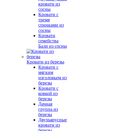
кровати из
сосны
Кровати с
тремя
спинками из
сосны
Кровати
семейства
Бали из сосны
Кровати из березы
Кровати с
мягким
изголовьем из
березы
Кровати с
ковкой из
березы
Дачная
группа из
березы
Двухъярусные
кровати из
березы