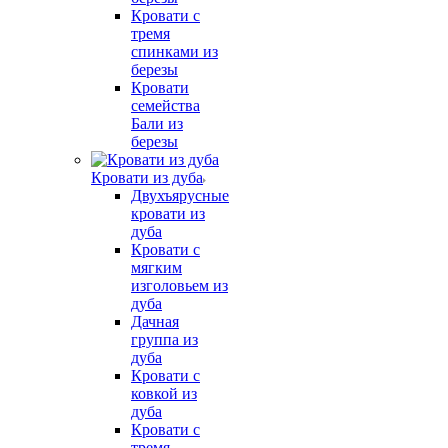
Кровати с
тремя
спинками из
березы
Кровати
семейства
Бали из
березы
Кровати из дуба
Двухъярусные
кровати из
дуба
Кровати с
мягким
изголовьем из
дуба
Дачная
группа из
дуба
Кровати с
ковкой из
дуба
Кровати с
тремя