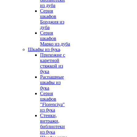
из дуба
Серия
шкафов
Борджия из
дуба
Серия
шкафов
Марко из дуба
Шкафы из бука
Прихожие с
каретной
стяжкой из
бука
Распашные
шкафы из
бука
Серия
шкафов
"Florenciya"
из бука
Стенки,
витражи,
библиотеки
из бука