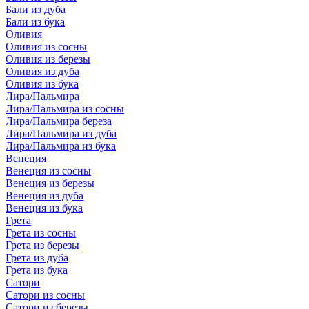
Бали из дуба
Бали из бука
Оливия
Оливия из сосны
Оливия из березы
Оливия из дуба
Оливия из бука
Лира/Пальмира
Лира/Пальмира из сосны
Лира/Пальмира береза
Лира/Пальмира из дуба
Лира/Пальмира из бука
Венеция
Венеция из сосны
Венеция из березы
Венеция из дуба
Венеция из бука
Грета
Грета из сосны
Грета из березы
Грета из дуба
Грета из бука
Сатори
Сатори из сосны
Сатори из березы