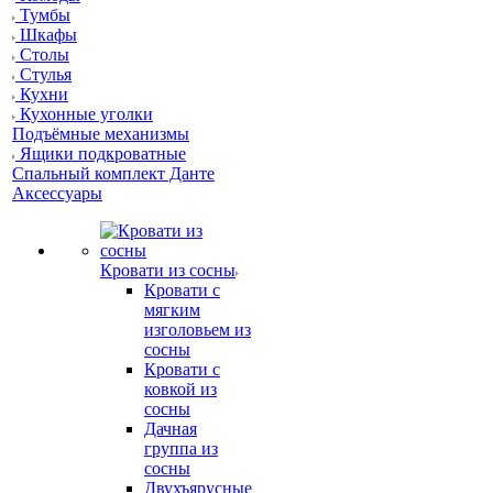
Тумбы
Шкафы
Столы
Стулья
Кухни
Кухонные уголки
Подъёмные механизмы
Ящики подкроватные
Спальный комплект Данте
Аксессуары
Кровати из сосны
Кровати с
мягким
изголовьем из
сосны
Кровати с
ковкой из
сосны
Дачная
группа из
сосны
Двухъярусные