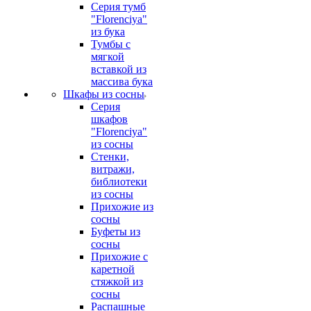
Серия тумб
"Florenciya"
из бука
Тумбы с
мягкой
вставкой из
массива бука
Шкафы из сосны
Серия
шкафов
"Florenciya"
из сосны
Стенки,
витражи,
библиотеки
из сосны
Прихожие из
сосны
Буфеты из
сосны
Прихожие с
каретной
стяжкой из
сосны
Распашные