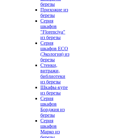
березы
Прихожие из
березы
Серия
шкафов
"Florenciya"
из березы
Серия
шкафов ECO
(Экология) из
березы
Стенки,
витражи,
библиотеки
из березы
Шкафы-купе
из березы
Серия
шкафов
Борджия из
березы
Серия
шкафов
Марко из
березы