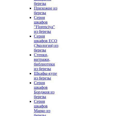
березы
Прихожие из
березы
Серия
шкафов
"Florenciya"
из березы
Серия
шкафов ECO
(Экология) из
березы
Стенки,
витражи,
библиотеки
из березы
Шкафы-купе
из березы
Серия
шкафов
Борджия из
березы
Серия
шкафов
Марко из
березы