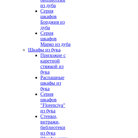
из дуба
Серия
шкафов
Борджия из
дуба
Серия
шкафов
Марко из дуба
Шкафы из бука
Прихожие с
каретной
стяжкой из
бука
Распашные
шкафы из
бука
Серия
шкафов
"Florenciya"
из бука
Стенки,
витражи,
библиотеки
из бука