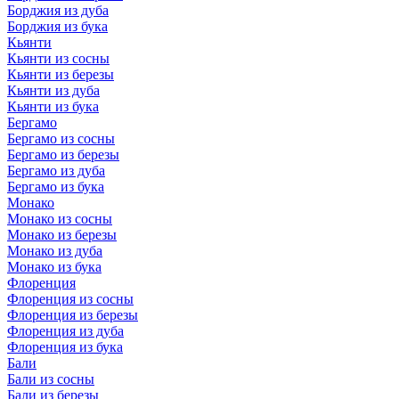
Борджия из дуба
Борджия из бука
Кьянти
Кьянти из сосны
Кьянти из березы
Кьянти из дуба
Кьянти из бука
Бергамо
Бергамо из сосны
Бергамо из березы
Бергамо из дуба
Бергамо из бука
Монако
Монако из сосны
Монако из березы
Монако из дуба
Монако из бука
Флоренция
Флоренция из сосны
Флоренция из березы
Флоренция из дуба
Флоренция из бука
Бали
Бали из сосны
Бали из березы