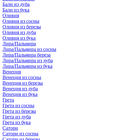
Бали из дуба
Бали из бука
Оливия
Оливия из сосны
Оливия из березы
Оливия из дуба
Оливия из бука
Лира/Пальмира
Лира/Пальмира из сосны
Лира/Пальмира береза
Лира/Пальмира из дуба
Лира/Пальмира из бука
Венеция
Венеция из сосны
Венеция из березы
Венеция из дуба
Венеция из бука
Грета
Грета из сосны
Грета из березы
Грета из дуба
Грета из бука
Сатори
Сатори из сосны
Сатори из березы