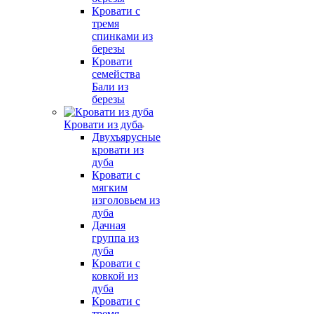
Кровати с
тремя
спинками из
березы
Кровати
семейства
Бали из
березы
Кровати из дуба
Двухъярусные
кровати из
дуба
Кровати с
мягким
изголовьем из
дуба
Дачная
группа из
дуба
Кровати с
ковкой из
дуба
Кровати с
тремя