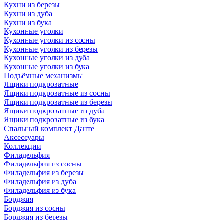
Кухни из березы
Кухни из дуба
Кухни из бука
Кухонные уголки
Кухонные уголки из сосны
Кухонные уголки из березы
Кухонные уголки из дуба
Кухонные уголки из бука
Подъёмные механизмы
Ящики подкроватные
Ящики подкроватные из сосны
Ящики подкроватные из березы
Ящики подкроватные из дуба
Ящики подкроватные из бука
Спальный комплект Данте
Аксессуары
Коллекции
Филадельфия
Филадельфия из сосны
Филадельфия из березы
Филадельфия из дуба
Филадельфия из бука
Борджия
Борджия из сосны
Борджия из березы