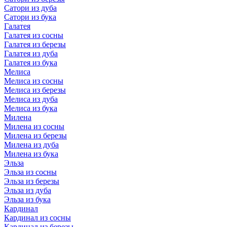
Сатори из дуба
Сатори из бука
Галатея
Галатея из сосны
Галатея из березы
Галатея из дуба
Галатея из бука
Мелиса
Мелиса из сосны
Мелиса из березы
Мелиса из дуба
Мелиса из бука
Милена
Милена из сосны
Милена из березы
Милена из дуба
Милена из бука
Эльза
Эльза из сосны
Эльза из березы
Эльза из дуба
Эльза из бука
Кардинал
Кардинал из сосны
Кардинал из березы