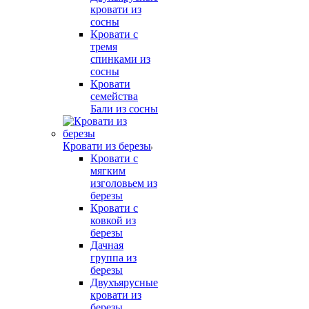
кровати из
сосны
Кровати с
тремя
спинками из
сосны
Кровати
семейства
Бали из сосны
Кровати из березы
Кровати с
мягким
изголовьем из
березы
Кровати с
ковкой из
березы
Дачная
группа из
березы
Двухъярусные
кровати из
березы