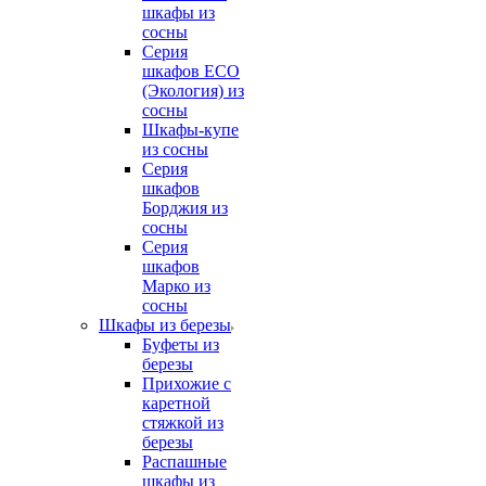
шкафы из
сосны
Серия
шкафов ECO
(Экология) из
сосны
Шкафы-купе
из сосны
Серия
шкафов
Борджия из
сосны
Серия
шкафов
Марко из
сосны
Шкафы из березы
Буфеты из
березы
Прихожие с
каретной
стяжкой из
березы
Распашные
шкафы из