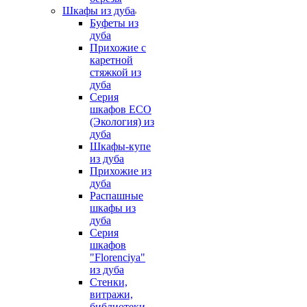
Шкафы из дуба
Буфеты из
дуба
Прихожие с
каретной
стяжкой из
дуба
Серия
шкафов ECO
(Экология) из
дуба
Шкафы-купе
из дуба
Прихожие из
дуба
Распашные
шкафы из
дуба
Серия
шкафов
"Florenciya"
из дуба
Стенки,
витражи,
библиотеки