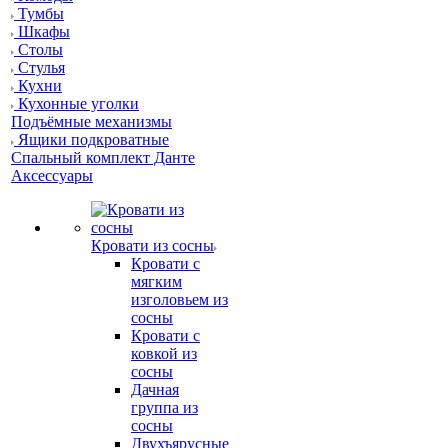
Тумбы
Шкафы
Столы
Стулья
Кухни
Кухонные уголки
Подъёмные механизмы
Ящики подкроватные
Спальный комплект Данте
Аксессуары
Кровати из сосны
Кровати с
мягким
изголовьем из
сосны
Кровати с
ковкой из
сосны
Дачная
группа из
сосны
Двухъярусные