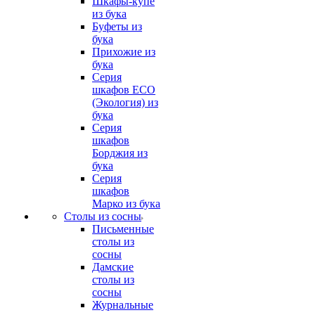
Шкафы-купе
из бука
Буфеты из
бука
Прихожие из
бука
Серия
шкафов ECO
(Экология) из
бука
Серия
шкафов
Борджия из
бука
Серия
шкафов
Марко из бука
Столы из сосны
Письменные
столы из
сосны
Дамские
столы из
сосны
Журнальные