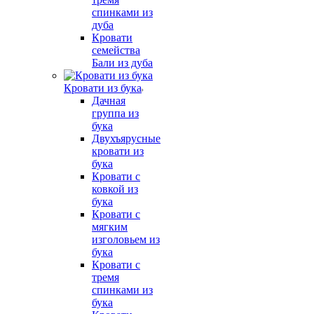
спинками из
дуба
Кровати
семейства
Бали из дуба
Кровати из бука
Дачная
группа из
бука
Двухъярусные
кровати из
бука
Кровати с
ковкой из
бука
Кровати с
мягким
изголовьем из
бука
Кровати с
тремя
спинками из
бука