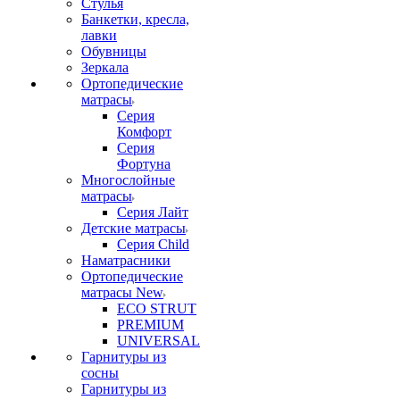
Стулья
Банкетки, кресла,
лавки
Обувницы
Зеркала
Ортопедические
матрасы
Серия
Комфорт
Серия
Фортуна
Многослойные
матрасы
Серия Лайт
Детские матрасы
Серия Child
Наматрасники
Ортопедические
матрасы New
ECO STRUT
PREMIUM
UNIVERSAL
Гарнитуры из
сосны
Гарнитуры из