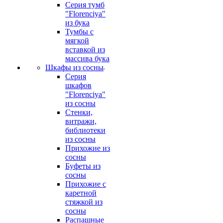
Серия тумб
"Florenciya"
из бука
Тумбы с
мягкой
вставкой из
массива бука
Шкафы из сосны
Серия
шкафов
"Florenciya"
из сосны
Стенки,
витражи,
библиотеки
из сосны
Прихожие из
сосны
Буфеты из
сосны
Прихожие с
каретной
стяжкой из
сосны
Распашные