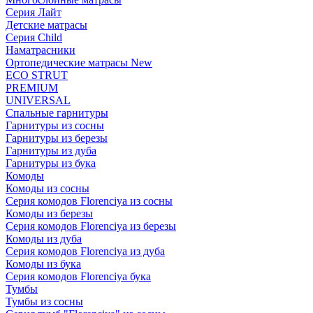
Серия Лайт
Детские матрасы
Серия Child
Наматрасники
Ортопедические матрасы New
ECO STRUT
PREMIUM
UNIVERSAL
Спальные гарнитуры
Гарнитуры из сосны
Гарнитуры из березы
Гарнитуры из дуба
Гарнитуры из бука
Комоды
Комоды из сосны
Серия комодов Florenciya из сосны
Комоды из березы
Серия комодов Florenciya из березы
Комоды из дуба
Серия комодов Florenciya из дуба
Комоды из бука
Серия комодов Florenciya бука
Тумбы
Тумбы из сосны