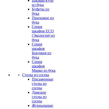
Шкафы-купе
из бука
Буфеты из
бука
Прихожие из
бука
Серия
шкафов ECO
(Экология) из
бука
Серия
шкафов
Борджия из
бука
Серия
шкафов
Марко из бука
Столы из сосны
Письменные
столы из
сосны
Дамские
столы из
сосны
Журнальные