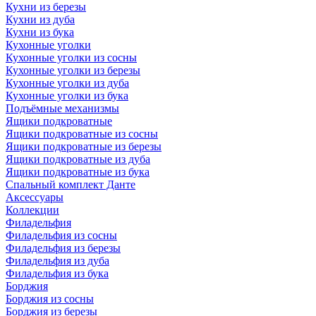
Кухни из березы
Кухни из дуба
Кухни из бука
Кухонные уголки
Кухонные уголки из сосны
Кухонные уголки из березы
Кухонные уголки из дуба
Кухонные уголки из бука
Подъёмные механизмы
Ящики подкроватные
Ящики подкроватные из сосны
Ящики подкроватные из березы
Ящики подкроватные из дуба
Ящики подкроватные из бука
Спальный комплект Данте
Аксессуары
Коллекции
Филадельфия
Филадельфия из сосны
Филадельфия из березы
Филадельфия из дуба
Филадельфия из бука
Борджия
Борджия из сосны
Борджия из березы