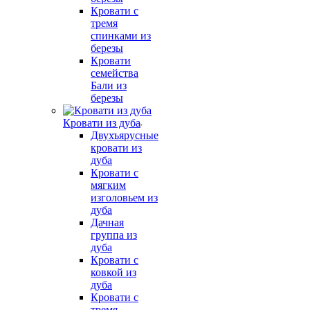
Кровати с
тремя
спинками из
березы
Кровати
семейства
Бали из
березы
Кровати из дуба
Двухъярусные
кровати из
дуба
Кровати с
мягким
изголовьем из
дуба
Дачная
группа из
дуба
Кровати с
ковкой из
дуба
Кровати с
тремя