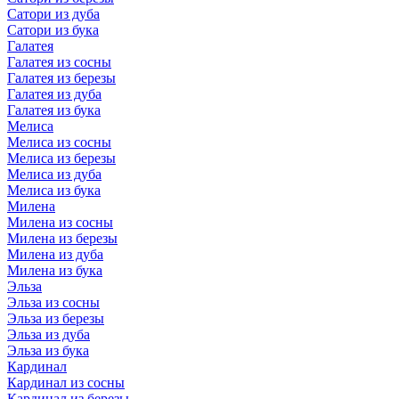
Сатори из дуба
Сатори из бука
Галатея
Галатея из сосны
Галатея из березы
Галатея из дуба
Галатея из бука
Мелиса
Мелиса из сосны
Мелиса из березы
Мелиса из дуба
Мелиса из бука
Милена
Милена из сосны
Милена из березы
Милена из дуба
Милена из бука
Эльза
Эльза из сосны
Эльза из березы
Эльза из дуба
Эльза из бука
Кардинал
Кардинал из сосны
Кардинал из березы