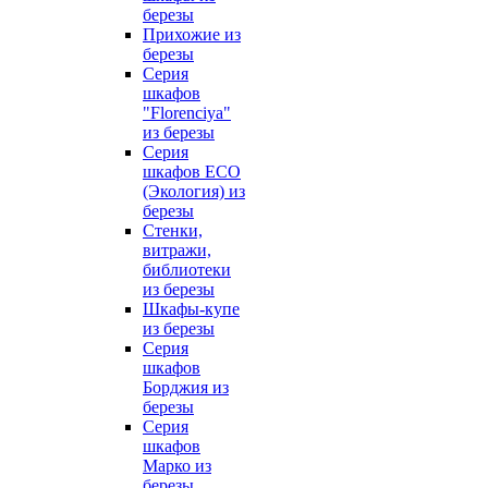
березы
Прихожие из
березы
Серия
шкафов
"Florenciya"
из березы
Серия
шкафов ECO
(Экология) из
березы
Стенки,
витражи,
библиотеки
из березы
Шкафы-купе
из березы
Серия
шкафов
Борджия из
березы
Серия
шкафов
Марко из
березы