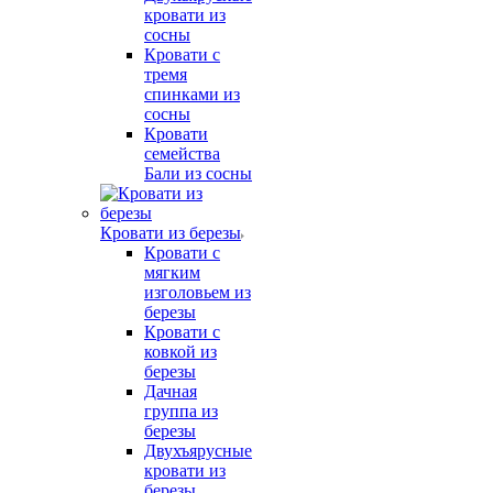
кровати из
сосны
Кровати с
тремя
спинками из
сосны
Кровати
семейства
Бали из сосны
Кровати из березы
Кровати с
мягким
изголовьем из
березы
Кровати с
ковкой из
березы
Дачная
группа из
березы
Двухъярусные
кровати из
березы