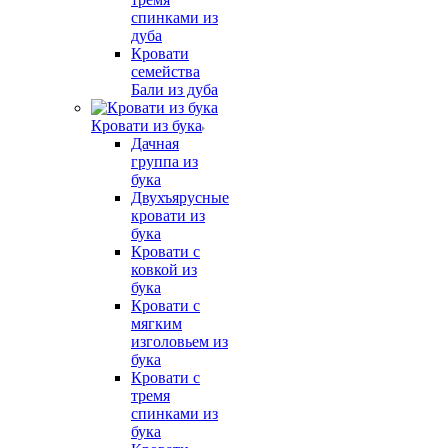
спинками из
дуба
Кровати
семейства
Бали из дуба
Кровати из бука
Дачная
группа из
бука
Двухъярусные
кровати из
бука
Кровати с
ковкой из
бука
Кровати с
мягким
изголовьем из
бука
Кровати с
тремя
спинками из
бука