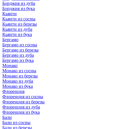
Борджия из дуба
Борджия из бука
Кьянти
Кьянти из сосны
Кьянти из березы
Кьянти из дуба
Кьянти из бука
Бергамо
Бергамо из сосны
Бергамо из березы
Бергамо из дуба
Бергамо из бука
Монако
Монако из сосны
Монако из березы
Монако из дуба
Монако из бука
Флоренция
Флоренция из сосны
Флоренция из березы
Флоренция из дуба
Флоренция из бука
Бали
Бали из сосны
Бали из березы