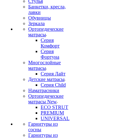
Стулья
Банкетки, кресла,
лавки
Обувницы
Зеркала
Ортопедические
матрасы
Серия
Комфорт
Серия
Фортуна
Многослойные
матрасы
Серия Лайт
Детские матрасы
Серия Child
Наматрасники
Ортопедические
матрасы New
ECO STRUT
PREMIUM
UNIVERSAL
Гарнитуры из
сосны
Гарнитуры из