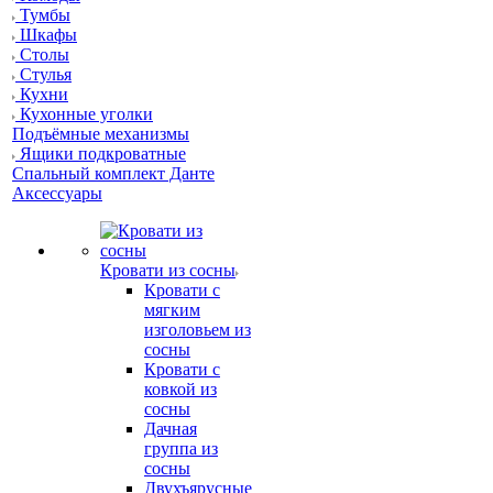
Тумбы
Шкафы
Столы
Стулья
Кухни
Кухонные уголки
Подъёмные механизмы
Ящики подкроватные
Спальный комплект Данте
Аксессуары
Кровати из сосны
Кровати с
мягким
изголовьем из
сосны
Кровати с
ковкой из
сосны
Дачная
группа из
сосны
Двухъярусные