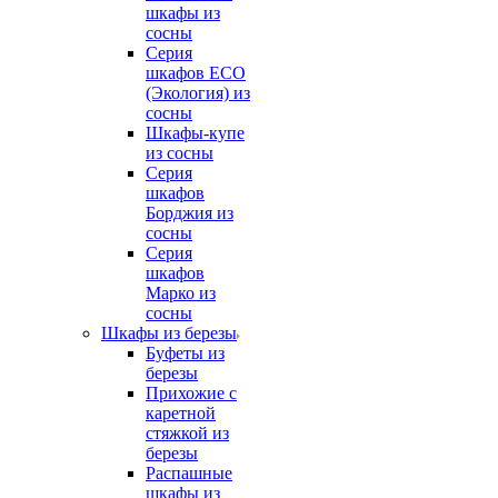
шкафы из
сосны
Серия
шкафов ECO
(Экология) из
сосны
Шкафы-купе
из сосны
Серия
шкафов
Борджия из
сосны
Серия
шкафов
Марко из
сосны
Шкафы из березы
Буфеты из
березы
Прихожие с
каретной
стяжкой из
березы
Распашные
шкафы из