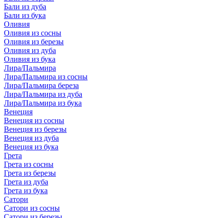
Бали из дуба
Бали из бука
Оливия
Оливия из сосны
Оливия из березы
Оливия из дуба
Оливия из бука
Лира/Пальмира
Лира/Пальмира из сосны
Лира/Пальмира береза
Лира/Пальмира из дуба
Лира/Пальмира из бука
Венеция
Венеция из сосны
Венеция из березы
Венеция из дуба
Венеция из бука
Грета
Грета из сосны
Грета из березы
Грета из дуба
Грета из бука
Сатори
Сатори из сосны
Сатори из березы