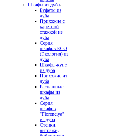
Шкафы из дуба
Буфеты из
дуба
Прихожие с
каретной
стяжкой из
дуба
Серия
шкафов ECO
(Экология) из
дуба
Шкафы-купе
из дуба
Прихожие из
дуба
Распашные
шкафы из
дуба
Серия
шкафов
"Florenciya"
из дуба
Стенки,
витражи,
библиотеки