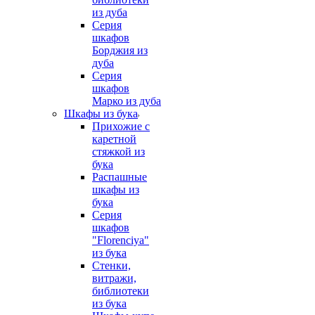
из дуба
Серия
шкафов
Борджия из
дуба
Серия
шкафов
Марко из дуба
Шкафы из бука
Прихожие с
каретной
стяжкой из
бука
Распашные
шкафы из
бука
Серия
шкафов
"Florenciya"
из бука
Стенки,
витражи,
библиотеки
из бука