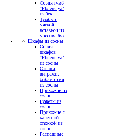
Серия тумб
"Florenciya"
из бука
Тумбы с
мягкой
вставкой из
массива бука
Шкафы из сосны
Серия
шкафов
"Florenciya"
из сосны
Стенки,
витражи,
библиотеки
из сосны
Прихожие из
сосны
Буфеты из
сосны
Прихожие с
каретной
стяжкой из
сосны
Распашные