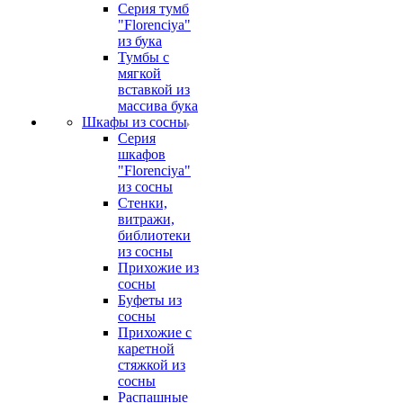
Серия тумб
"Florenciya"
из бука
Тумбы с
мягкой
вставкой из
массива бука
Шкафы из сосны
Серия
шкафов
"Florenciya"
из сосны
Стенки,
витражи,
библиотеки
из сосны
Прихожие из
сосны
Буфеты из
сосны
Прихожие с
каретной
стяжкой из
сосны
Распашные