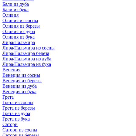
Бали из дуба
Бали из бука
Оливия
Оливия из сосны
Оливия из березы
Оливия из дуба
Оливия из бука
Лира/Пальмира
Лира/Пальмира из сосны
Лира/Пальмира береза
Лира/Пальмира из дуба
Лира/Пальмира из бука
Венеция
Венеция из сосны
Венеция из березы
Венеция из дуба
Венеция из бука
Грета
Грета из сосны
Грета из березы
Грета из дуба
Грета из бука
Сатори
Сатори из сосны
Сатори из березы