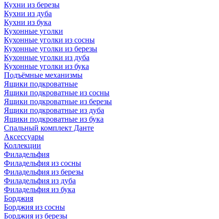
Кухни из березы
Кухни из дуба
Кухни из бука
Кухонные уголки
Кухонные уголки из сосны
Кухонные уголки из березы
Кухонные уголки из дуба
Кухонные уголки из бука
Подъёмные механизмы
Ящики подкроватные
Ящики подкроватные из сосны
Ящики подкроватные из березы
Ящики подкроватные из дуба
Ящики подкроватные из бука
Спальный комплект Данте
Аксессуары
Коллекции
Филадельфия
Филадельфия из сосны
Филадельфия из березы
Филадельфия из дуба
Филадельфия из бука
Борджия
Борджия из сосны
Борджия из березы