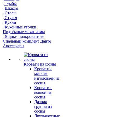
Тумбы
Шкафы
Столы
Стулья
Кухни
Кухонные уголки
Подъёмные механизмы
Ящики подкроватные
Спальный комплект Данте
Аксессуары
Кровати из сосны
Кровати с
мягким
изголовьем из
сосны
Кровати с
ковкой из
сосны
Дачная
группа из
сосны
Двухъярусные