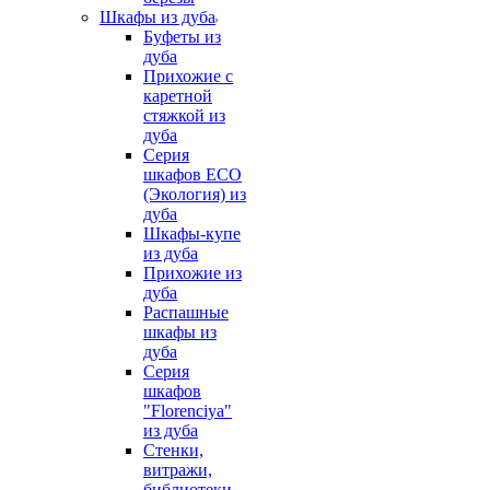
Шкафы из дуба
Буфеты из
дуба
Прихожие с
каретной
стяжкой из
дуба
Серия
шкафов ECO
(Экология) из
дуба
Шкафы-купе
из дуба
Прихожие из
дуба
Распашные
шкафы из
дуба
Серия
шкафов
"Florenciya"
из дуба
Стенки,
витражи,
библиотеки