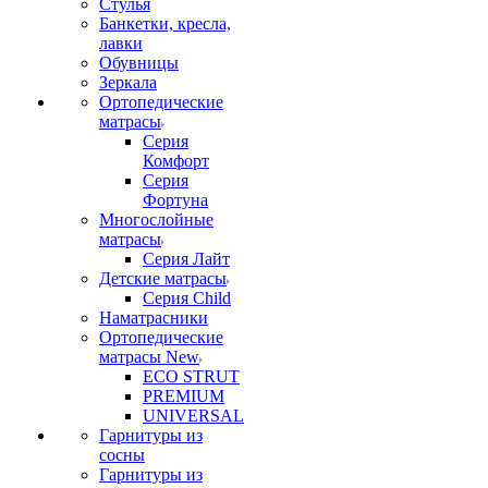
Стулья
Банкетки, кресла,
лавки
Обувницы
Зеркала
Ортопедические
матрасы
Серия
Комфорт
Серия
Фортуна
Многослойные
матрасы
Серия Лайт
Детские матрасы
Серия Child
Наматрасники
Ортопедические
матрасы New
ECO STRUT
PREMIUM
UNIVERSAL
Гарнитуры из
сосны
Гарнитуры из