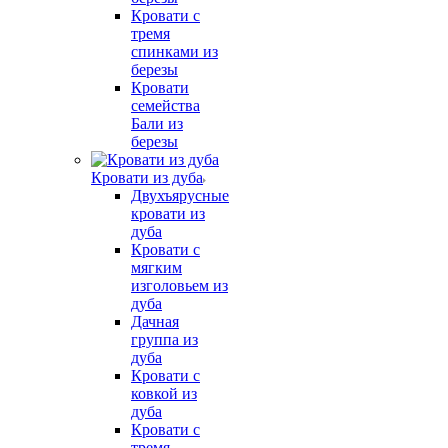
Кровати с
тремя
спинками из
березы
Кровати
семейства
Бали из
березы
Кровати из дуба
Двухъярусные
кровати из
дуба
Кровати с
мягким
изголовьем из
дуба
Дачная
группа из
дуба
Кровати с
ковкой из
дуба
Кровати с
тремя