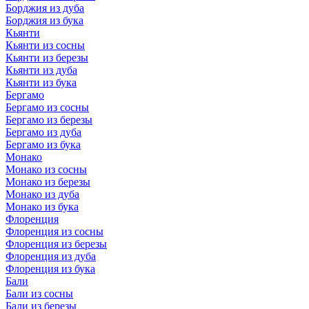
Борджия из дуба
Борджия из бука
Кьянти
Кьянти из сосны
Кьянти из березы
Кьянти из дуба
Кьянти из бука
Бергамо
Бергамо из сосны
Бергамо из березы
Бергамо из дуба
Бергамо из бука
Монако
Монако из сосны
Монако из березы
Монако из дуба
Монако из бука
Флоренция
Флоренция из сосны
Флоренция из березы
Флоренция из дуба
Флоренция из бука
Бали
Бали из сосны
Бали из березы