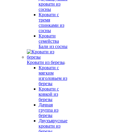
кровати из
сосны
Кровати с
тремя
спинками из
сосны
Кровати
семейства
Бали из сосны
Кровати из березы
Кровати с
мягким
изголовьем из
березы
Кровати с
ковкой из
березы
Дачная
группа из
березы
Двухъярусные
кровати из
березы