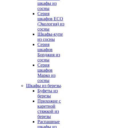
шкафы из
сосны
Серия
шкафов ECO
(Экология) из
сосны
Шкафы-купе
из сосны
Серия
шкафов
Борджия из
сосны
Серия
шкафов
Марко из
сосны
Шкафы из березы
Буфеты из
березы
Прихожие с
каретной
стяжкой из
березы
Распашные
шкафы из