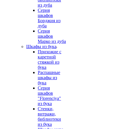
из дуба
Серия
шкафов
Борджия из
дуба
Серия
шкафов
Марко из дуба
Шкафы из бука
Прихожие с
каретной
стяжкой из
бука
Распашные
шкафы из
бука
Серия
шкафов
"Florenciya"
из бука
Стенки,
витражи,
библиотеки
из бука