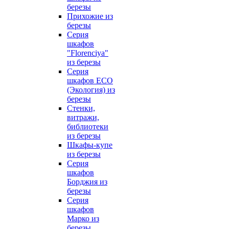
березы
Прихожие из
березы
Серия
шкафов
"Florenciya"
из березы
Серия
шкафов ECO
(Экология) из
березы
Стенки,
витражи,
библиотеки
из березы
Шкафы-купе
из березы
Серия
шкафов
Борджия из
березы
Серия
шкафов
Марко из
березы