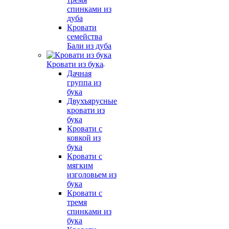
спинками из
дуба
Кровати
семейства
Бали из дуба
Кровати из бука
Дачная
группа из
бука
Двухъярусные
кровати из
бука
Кровати с
ковкой из
бука
Кровати с
мягким
изголовьем из
бука
Кровати с
тремя
спинками из
бука