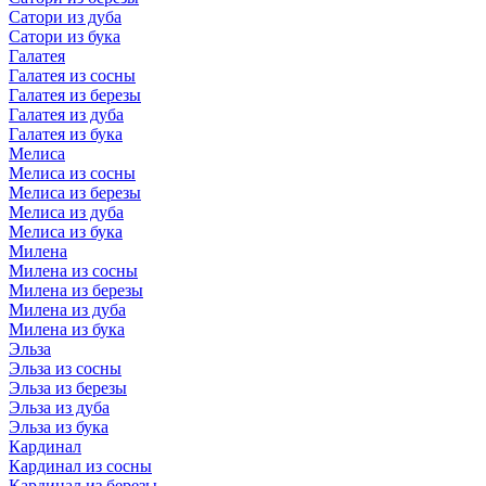
Сатори из дуба
Сатори из бука
Галатея
Галатея из сосны
Галатея из березы
Галатея из дуба
Галатея из бука
Мелиса
Мелиса из сосны
Мелиса из березы
Мелиса из дуба
Мелиса из бука
Милена
Милена из сосны
Милена из березы
Милена из дуба
Милена из бука
Эльза
Эльза из сосны
Эльза из березы
Эльза из дуба
Эльза из бука
Кардинал
Кардинал из сосны
Кардинал из березы