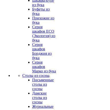
Шкафы-купе
из бука
Буфеты из
бука
Прихожие из
бука
Серия
шкафов ECO
(Экология) из
бука
Серия
шкафов
Борджия из
бука
Серия
шкафов
Марко из бука
Столы из сосны
Письменные
столы из
сосны
Дамские
столы из
сосны
Журнальные