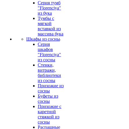
Серия тумб
"Florenciya"
из бука
Тумбы с
мягкой
вставкой из
массива бука
Шкафы из сосны
Серия
шкафов
"Florenciya"
из сосны
Стенки,
витражи,
библиотеки
из сосны
Прихожие из
сосны
Буфеты из
сосны
Прихожие с
каретной
стяжкой из
сосны
Распашные