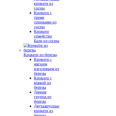
кровати из
сосны
Кровати с
тремя
спинками из
сосны
Кровати
семейства
Бали из сосны
Кровати из березы
Кровати с
мягким
изголовьем из
березы
Кровати с
ковкой из
березы
Дачная
группа из
березы
Двухъярусные
кровати из
березы