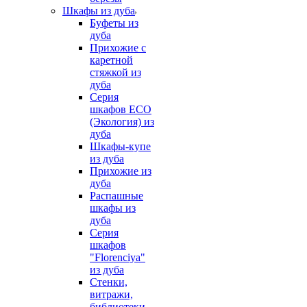
Шкафы из дуба
Буфеты из
дуба
Прихожие с
каретной
стяжкой из
дуба
Серия
шкафов ECO
(Экология) из
дуба
Шкафы-купе
из дуба
Прихожие из
дуба
Распашные
шкафы из
дуба
Серия
шкафов
"Florenciya"
из дуба
Стенки,
витражи,
библиотеки