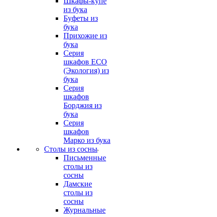
Шкафы-купе
из бука
Буфеты из
бука
Прихожие из
бука
Серия
шкафов ECO
(Экология) из
бука
Серия
шкафов
Борджия из
бука
Серия
шкафов
Марко из бука
Столы из сосны
Письменные
столы из
сосны
Дамские
столы из
сосны
Журнальные