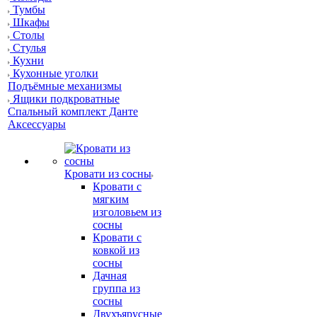
Тумбы
Шкафы
Столы
Стулья
Кухни
Кухонные уголки
Подъёмные механизмы
Ящики подкроватные
Спальный комплект Данте
Аксессуары
Кровати из сосны
Кровати с
мягким
изголовьем из
сосны
Кровати с
ковкой из
сосны
Дачная
группа из
сосны
Двухъярусные