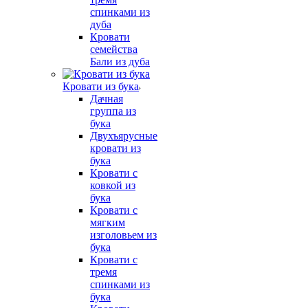
спинками из
дуба
Кровати
семейства
Бали из дуба
Кровати из бука
Дачная
группа из
бука
Двухъярусные
кровати из
бука
Кровати с
ковкой из
бука
Кровати с
мягким
изголовьем из
бука
Кровати с
тремя
спинками из
бука