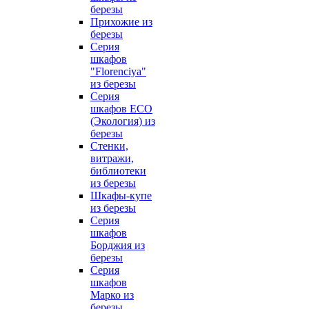
березы
Прихожие из
березы
Серия
шкафов
"Florenciya"
из березы
Серия
шкафов ECO
(Экология) из
березы
Стенки,
витражи,
библиотеки
из березы
Шкафы-купе
из березы
Серия
шкафов
Борджия из
березы
Серия
шкафов
Марко из
березы