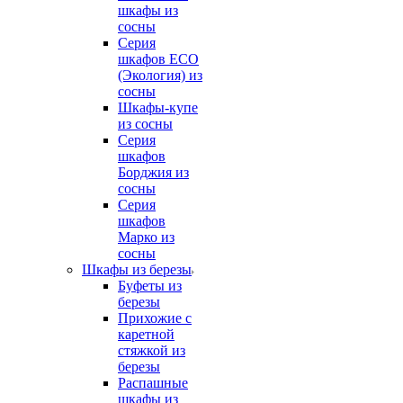
шкафы из
сосны
Серия
шкафов ECO
(Экология) из
сосны
Шкафы-купе
из сосны
Серия
шкафов
Борджия из
сосны
Серия
шкафов
Марко из
сосны
Шкафы из березы
Буфеты из
березы
Прихожие с
каретной
стяжкой из
березы
Распашные
шкафы из