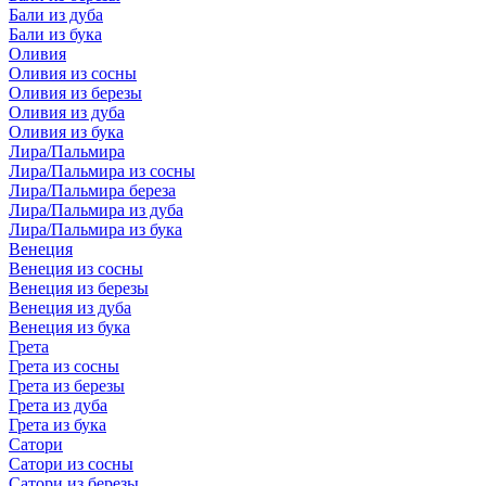
Бали из дуба
Бали из бука
Оливия
Оливия из сосны
Оливия из березы
Оливия из дуба
Оливия из бука
Лира/Пальмира
Лира/Пальмира из сосны
Лира/Пальмира береза
Лира/Пальмира из дуба
Лира/Пальмира из бука
Венеция
Венеция из сосны
Венеция из березы
Венеция из дуба
Венеция из бука
Грета
Грета из сосны
Грета из березы
Грета из дуба
Грета из бука
Сатори
Сатори из сосны
Сатори из березы