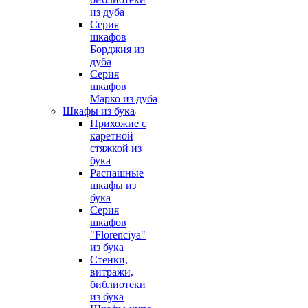
из дуба
Серия
шкафов
Борджия из
дуба
Серия
шкафов
Марко из дуба
Шкафы из бука
Прихожие с
каретной
стяжкой из
бука
Распашные
шкафы из
бука
Серия
шкафов
"Florenciya"
из бука
Стенки,
витражи,
библиотеки
из бука