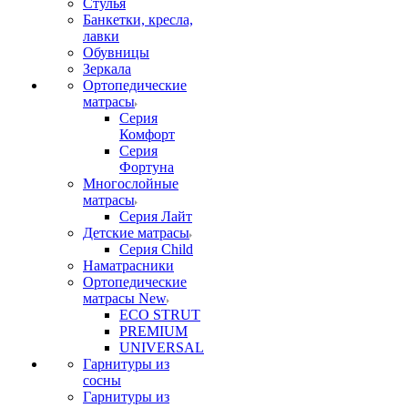
Стулья
Банкетки, кресла,
лавки
Обувницы
Зеркала
Ортопедические
матрасы
Серия
Комфорт
Серия
Фортуна
Многослойные
матрасы
Серия Лайт
Детские матрасы
Серия Child
Наматрасники
Ортопедические
матрасы New
ECO STRUT
PREMIUM
UNIVERSAL
Гарнитуры из
сосны
Гарнитуры из