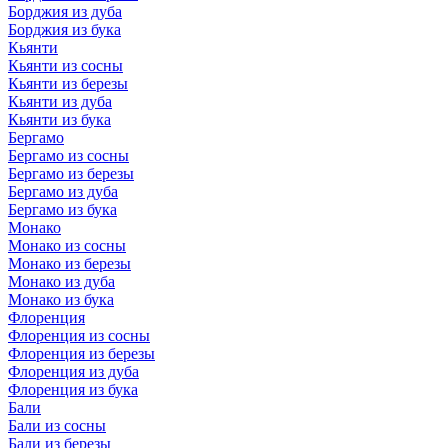
Борджия из дуба
Борджия из бука
Кьянти
Кьянти из сосны
Кьянти из березы
Кьянти из дуба
Кьянти из бука
Бергамо
Бергамо из сосны
Бергамо из березы
Бергамо из дуба
Бергамо из бука
Монако
Монако из сосны
Монако из березы
Монако из дуба
Монако из бука
Флоренция
Флоренция из сосны
Флоренция из березы
Флоренция из дуба
Флоренция из бука
Бали
Бали из сосны
Бали из березы