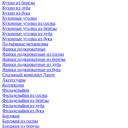
Кухни из березы
Кухни из дуба
Кухни из бука
Кухонные уголки
Кухонные уголки из сосны
Кухонные уголки из березы
Кухонные уголки из дуба
Кухонные уголки из бука
Подъёмные механизмы
Ящики подкроватные
Ящики подкроватные из сосны
Ящики подкроватные из березы
Ящики подкроватные из дуба
Ящики подкроватные из бука
Спальный комплект Данте
Аксессуары
Коллекции
Филадельфия
Филадельфия из сосны
Филадельфия из березы
Филадельфия из дуба
Филадельфия из бука
Борджия
Борджия из сосны
Борджия из березы