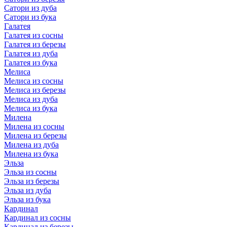
Сатори из дуба
Сатори из бука
Галатея
Галатея из сосны
Галатея из березы
Галатея из дуба
Галатея из бука
Мелиса
Мелиса из сосны
Мелиса из березы
Мелиса из дуба
Мелиса из бука
Милена
Милена из сосны
Милена из березы
Милена из дуба
Милена из бука
Эльза
Эльза из сосны
Эльза из березы
Эльза из дуба
Эльза из бука
Кардинал
Кардинал из сосны
Кардинал из березы