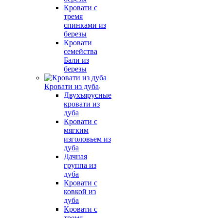
Кровати с
тремя
спинками из
березы
Кровати
семейства
Бали из
березы
Кровати из дуба
Двухъярусные
кровати из
дуба
Кровати с
мягким
изголовьем из
дуба
Дачная
группа из
дуба
Кровати с
ковкой из
дуба
Кровати с
тремя