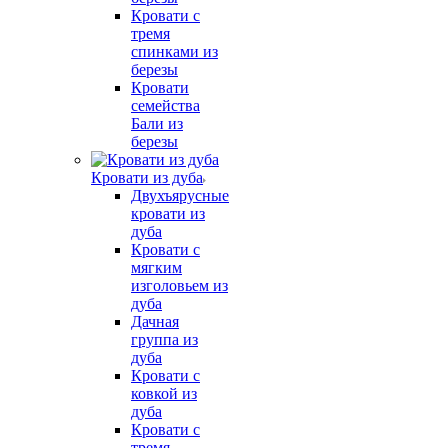
Кровати с
тремя
спинками из
березы
Кровати
семейства
Бали из
березы
Кровати из дуба
Двухъярусные
кровати из
дуба
Кровати с
мягким
изголовьем из
дуба
Дачная
группа из
дуба
Кровати с
ковкой из
дуба
Кровати с
тремя