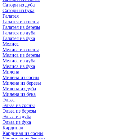
Сатори из дуба
Сатори из бука
Галатея
Галатея из сосны
Галатея из березы
Галатея из дуба
Галатея из бука
Мелиса
Мелиса из сосны
Мелиса из березы
Мелиса из дуба
Мелиса из бука
Милена
Милена из сосны
Милена из березы
Милена из дуба
Милена из бука
Эльза
Эльза из сосны
Эльза из березы
Эльза из дуба
Эльза из бука
Кардинал
Кардинал из сосны
Кардинал из березы