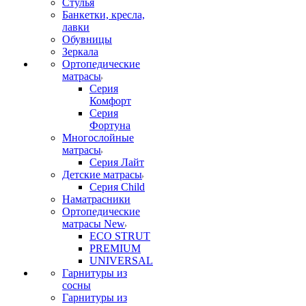
Стулья
Банкетки, кресла,
лавки
Обувницы
Зеркала
Ортопедические
матрасы
Серия
Комфорт
Серия
Фортуна
Многослойные
матрасы
Серия Лайт
Детские матрасы
Серия Child
Наматрасники
Ортопедические
матрасы New
ECO STRUT
PREMIUM
UNIVERSAL
Гарнитуры из
сосны
Гарнитуры из