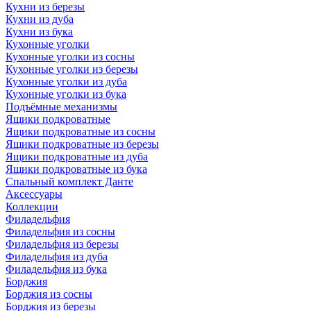
Кухни из березы
Кухни из дуба
Кухни из бука
Кухонные уголки
Кухонные уголки из сосны
Кухонные уголки из березы
Кухонные уголки из дуба
Кухонные уголки из бука
Подъёмные механизмы
Ящики подкроватные
Ящики подкроватные из сосны
Ящики подкроватные из березы
Ящики подкроватные из дуба
Ящики подкроватные из бука
Спальный комплект Данте
Аксессуары
Коллекции
Филадельфия
Филадельфия из сосны
Филадельфия из березы
Филадельфия из дуба
Филадельфия из бука
Борджия
Борджия из сосны
Борджия из березы