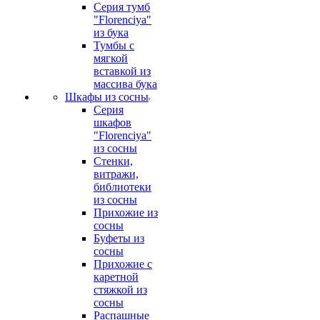
Серия тумб
"Florenciya"
из бука
Тумбы с
мягкой
вставкой из
массива бука
Шкафы из сосны
Серия
шкафов
"Florenciya"
из сосны
Стенки,
витражи,
библиотеки
из сосны
Прихожие из
сосны
Буфеты из
сосны
Прихожие с
каретной
стяжкой из
сосны
Распашные