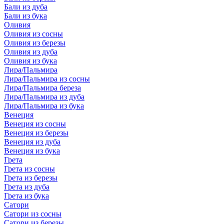
Бали из дуба
Бали из бука
Оливия
Оливия из сосны
Оливия из березы
Оливия из дуба
Оливия из бука
Лира/Пальмира
Лира/Пальмира из сосны
Лира/Пальмира береза
Лира/Пальмира из дуба
Лира/Пальмира из бука
Венеция
Венеция из сосны
Венеция из березы
Венеция из дуба
Венеция из бука
Грета
Грета из сосны
Грета из березы
Грета из дуба
Грета из бука
Сатори
Сатори из сосны
Сатори из березы