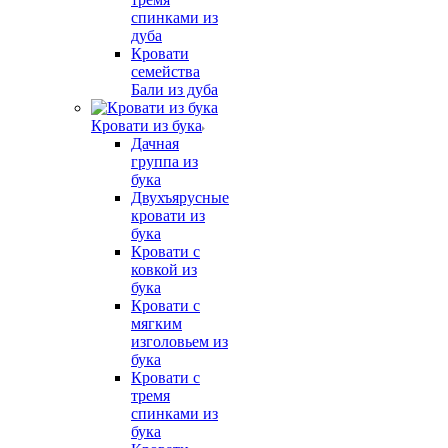
спинками из
дуба
Кровати
семейства
Бали из дуба
Кровати из бука
Дачная
группа из
бука
Двухъярусные
кровати из
бука
Кровати с
ковкой из
бука
Кровати с
мягким
изголовьем из
бука
Кровати с
тремя
спинками из
бука