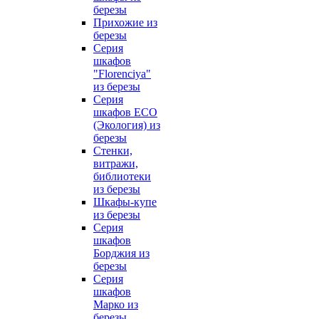
березы
Прихожие из
березы
Серия
шкафов
"Florenciya"
из березы
Серия
шкафов ECO
(Экология) из
березы
Стенки,
витражи,
библиотеки
из березы
Шкафы-купе
из березы
Серия
шкафов
Борджия из
березы
Серия
шкафов
Марко из
березы