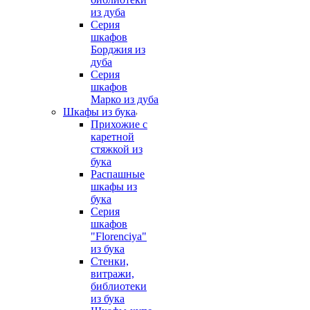
из дуба
Серия
шкафов
Борджия из
дуба
Серия
шкафов
Марко из дуба
Шкафы из бука
Прихожие с
каретной
стяжкой из
бука
Распашные
шкафы из
бука
Серия
шкафов
"Florenciya"
из бука
Стенки,
витражи,
библиотеки
из бука