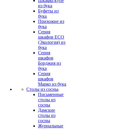
Шкафы-купе
из бука
Буфеты из
бука
Прихожие из
бука
Серия
шкафов ECO
(Экология) из
бука
Серия
шкафов
Борджия из
бука
Серия
шкафов
Марко из бука
Столы из сосны
Письменные
столы из
сосны
Дамские
столы из
сосны
Журнальные