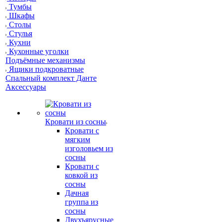
Тумбы
Шкафы
Столы
Стулья
Кухни
Кухонные уголки
Подъёмные механизмы
Ящики подкроватные
Спальный комплект Данте
Аксессуары
Кровати из сосны
Кровати с
мягким
изголовьем из
сосны
Кровати с
ковкой из
сосны
Дачная
группа из
сосны
Двухъярусные