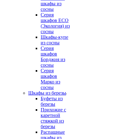
шкафы из
сосны
Серия
шкафов ECO
(Экология) из
сосны
Шкафы-купе
из сосны
Серия
шкафов
Борджия из
сосны
Серия
шкафов
Марко из
сосны
Шкафы из березы
Буфеты из
березы
Прихожие с
каретной
стяжкой из
березы
Распашные
шкафы из