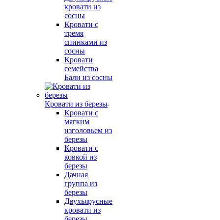
кровати из
сосны
Кровати с
тремя
спинками из
сосны
Кровати
семейства
Бали из сосны
Кровати из березы
Кровати с
мягким
изголовьем из
березы
Кровати с
ковкой из
березы
Дачная
группа из
березы
Двухъярусные
кровати из
березы