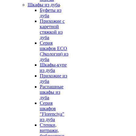
Шкафы из дуба
Буфеты из
дуба
Прихожие с
каретной
стяжкой из
дуба
Серия
шкафов ECO
(Экология) из
дуба
Шкафы-купе
из дуба
Прихожие из
дуба
Распашные
шкафы из
дуба
Серия
шкафов
"Florenciya"
из дуба
Стенки,
витражи,
библиотеки