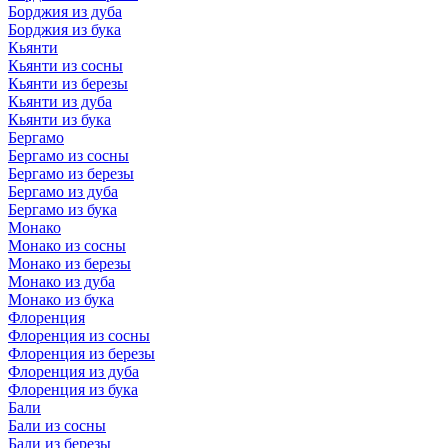
Борджия из дуба
Борджия из бука
Кьянти
Кьянти из сосны
Кьянти из березы
Кьянти из дуба
Кьянти из бука
Бергамо
Бергамо из сосны
Бергамо из березы
Бергамо из дуба
Бергамо из бука
Монако
Монако из сосны
Монако из березы
Монако из дуба
Монако из бука
Флоренция
Флоренция из сосны
Флоренция из березы
Флоренция из дуба
Флоренция из бука
Бали
Бали из сосны
Бали из березы