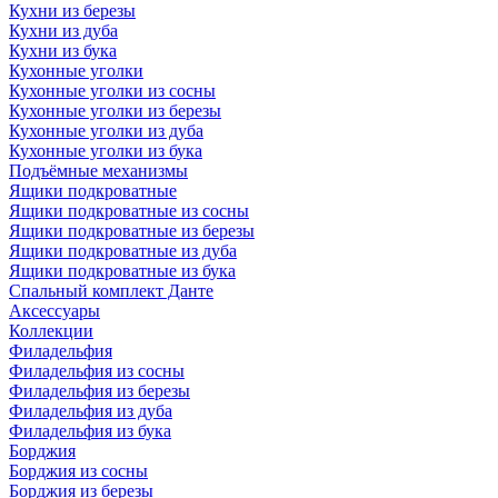
Кухни из березы
Кухни из дуба
Кухни из бука
Кухонные уголки
Кухонные уголки из сосны
Кухонные уголки из березы
Кухонные уголки из дуба
Кухонные уголки из бука
Подъёмные механизмы
Ящики подкроватные
Ящики подкроватные из сосны
Ящики подкроватные из березы
Ящики подкроватные из дуба
Ящики подкроватные из бука
Спальный комплект Данте
Аксессуары
Коллекции
Филадельфия
Филадельфия из сосны
Филадельфия из березы
Филадельфия из дуба
Филадельфия из бука
Борджия
Борджия из сосны
Борджия из березы