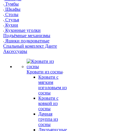
Тумбы
Шкафы
Столы
Стулья
Кухни
Кухонные уголки
Подъёмные механизмы
Ящики подкроватные
Спальный комплект Данте
Аксессуары
Кровати из сосны
Кровати с
мягким
изголовьем из
сосны
Кровати с
ковкой из
сосны
Дачная
группа из
сосны
Двухъярусные