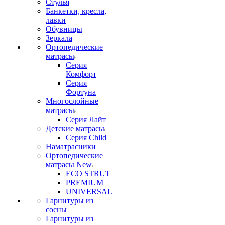
Стулья
Банкетки, кресла,
лавки
Обувницы
Зеркала
Ортопедические
матрасы
Серия
Комфорт
Серия
Фортуна
Многослойные
матрасы
Серия Лайт
Детские матрасы
Серия Child
Наматрасники
Ортопедические
матрасы New
ECO STRUT
PREMIUM
UNIVERSAL
Гарнитуры из
сосны
Гарнитуры из