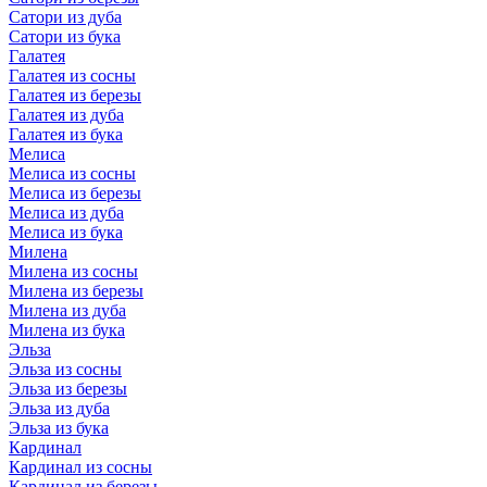
Сатори из дуба
Сатори из бука
Галатея
Галатея из сосны
Галатея из березы
Галатея из дуба
Галатея из бука
Мелиса
Мелиса из сосны
Мелиса из березы
Мелиса из дуба
Мелиса из бука
Милена
Милена из сосны
Милена из березы
Милена из дуба
Милена из бука
Эльза
Эльза из сосны
Эльза из березы
Эльза из дуба
Эльза из бука
Кардинал
Кардинал из сосны
Кардинал из березы