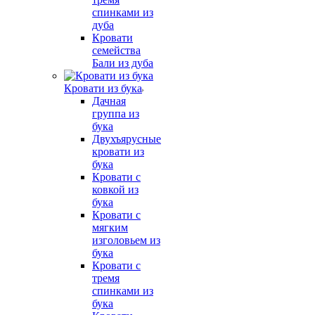
спинками из
дуба
Кровати
семейства
Бали из дуба
Кровати из бука
Дачная
группа из
бука
Двухъярусные
кровати из
бука
Кровати с
ковкой из
бука
Кровати с
мягким
изголовьем из
бука
Кровати с
тремя
спинками из
бука