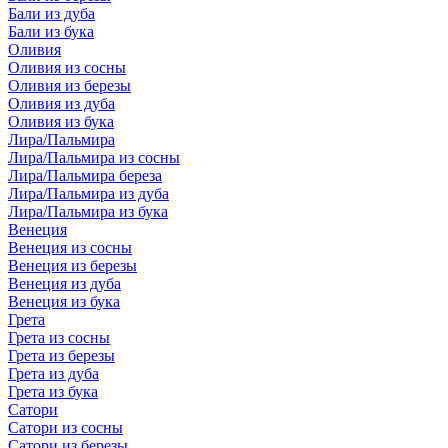
Бали из дуба
Бали из бука
Оливия
Оливия из сосны
Оливия из березы
Оливия из дуба
Оливия из бука
Лира/Пальмира
Лира/Пальмира из сосны
Лира/Пальмира береза
Лира/Пальмира из дуба
Лира/Пальмира из бука
Венеция
Венеция из сосны
Венеция из березы
Венеция из дуба
Венеция из бука
Грета
Грета из сосны
Грета из березы
Грета из дуба
Грета из бука
Сатори
Сатори из сосны
Сатори из березы