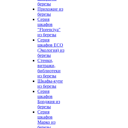
березы
Прихожие из
березы
Серия
шкафов
"Florenciya"
из березы
Серия
шкафов ECO
(Экология) из
березы
Стенки,
витражи,
библиотеки
из березы
Шкафы-купе
из березы
Серия
шкафов
Борджия из
березы
Серия
шкафов
Марко из
березы