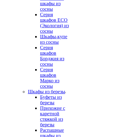
шкафы из
сосны
Серия
шкафов ECO
(Экология) из
сосны
Шкафы-купе
из сосны
Серия
шкафов
Борджия из
сосны
Серия
шкафов
Марко из
сосны
Шкафы из березы
Буфеты из
березы
Прихожие с
каретной
стяжкой из
березы
Распашные
шкафы из