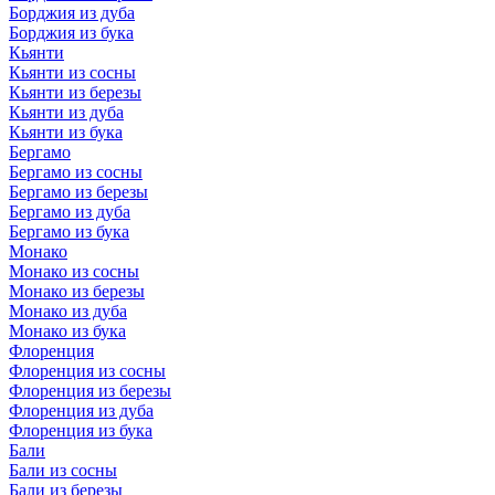
Борджия из дуба
Борджия из бука
Кьянти
Кьянти из сосны
Кьянти из березы
Кьянти из дуба
Кьянти из бука
Бергамо
Бергамо из сосны
Бергамо из березы
Бергамо из дуба
Бергамо из бука
Монако
Монако из сосны
Монако из березы
Монако из дуба
Монако из бука
Флоренция
Флоренция из сосны
Флоренция из березы
Флоренция из дуба
Флоренция из бука
Бали
Бали из сосны
Бали из березы