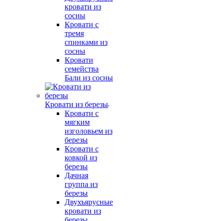
кровати из
сосны
Кровати с
тремя
спинками из
сосны
Кровати
семейства
Бали из сосны
Кровати из березы
Кровати с
мягким
изголовьем из
березы
Кровати с
ковкой из
березы
Дачная
группа из
березы
Двухъярусные
кровати из
березы