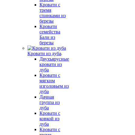
Кровати с
тремя
спинками из
березы
Кровати
семейства
Бали из
березы
Кровати из дуба
Двухъярусные
кровати из
дуба
Кровати с
мягким
изголовьем из
дуба
Дачная
группа из
дуба
Кровати с
ковкой из
дуба
Кровати с
тремя