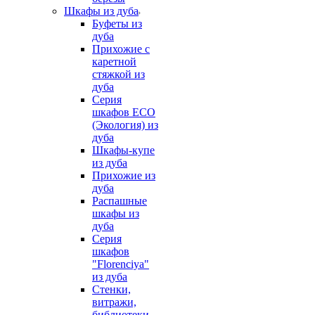
Шкафы из дуба
Буфеты из
дуба
Прихожие с
каретной
стяжкой из
дуба
Серия
шкафов ECO
(Экология) из
дуба
Шкафы-купе
из дуба
Прихожие из
дуба
Распашные
шкафы из
дуба
Серия
шкафов
"Florenciya"
из дуба
Стенки,
витражи,
библиотеки