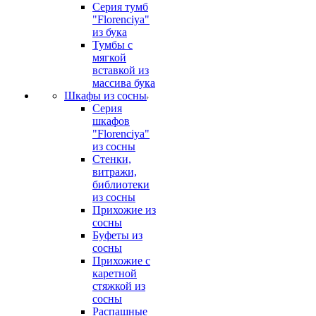
Серия тумб
"Florenciya"
из бука
Тумбы с
мягкой
вставкой из
массива бука
Шкафы из сосны
Серия
шкафов
"Florenciya"
из сосны
Стенки,
витражи,
библиотеки
из сосны
Прихожие из
сосны
Буфеты из
сосны
Прихожие с
каретной
стяжкой из
сосны
Распашные