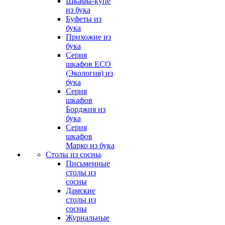
Шкафы-купе
из бука
Буфеты из
бука
Прихожие из
бука
Серия
шкафов ECO
(Экология) из
бука
Серия
шкафов
Борджия из
бука
Серия
шкафов
Марко из бука
Столы из сосны
Письменные
столы из
сосны
Дамские
столы из
сосны
Журнальные