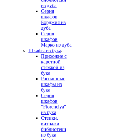
из дуба
Серия
шкафов
Борджия из
дуба
Серия
шкафов
Марко из дуба
Шкафы из бука
Прихожие с
каретной
стяжкой из
бука
Распашные
шкафы из
бука
Серия
шкафов
"Florenciya"
из бука
Стенки,
витражи,
библиотеки
из бука