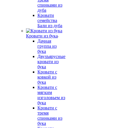
спинками из
дуба
Кровати
семейства
Бали из дуба
Кровати из бука
Дачная
группа из
бука
Двухъярусные
кровати из
бука
Кровати с
ковкой из
бука
Кровати с
мягким
изголовьем из
бука
Кровати с
тремя
спинками из
бука