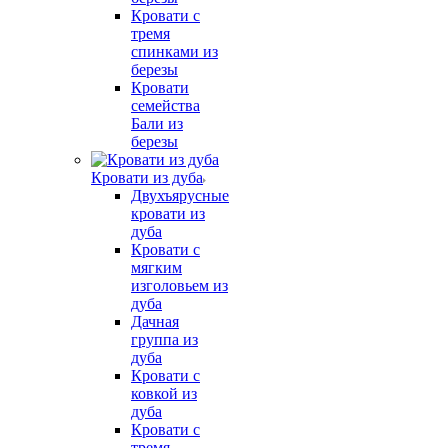
Кровати с
тремя
спинками из
березы
Кровати
семейства
Бали из
березы
Кровати из дуба
Двухъярусные
кровати из
дуба
Кровати с
мягким
изголовьем из
дуба
Дачная
группа из
дуба
Кровати с
ковкой из
дуба
Кровати с
тремя