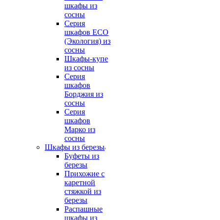
шкафы из
сосны
Серия
шкафов ECO
(Экология) из
сосны
Шкафы-купе
из сосны
Серия
шкафов
Борджия из
сосны
Серия
шкафов
Марко из
сосны
Шкафы из березы
Буфеты из
березы
Прихожие с
каретной
стяжкой из
березы
Распашные
шкафы из