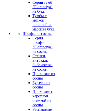
Серия тумб
"Florenciya"
из бука
Тумбы с
мягкой
вставкой из
массива бука
Шкафы из сосны
Серия
шкафов
"Florenciya"
из сосны
Стенки,
витражи,
библиотеки
из сосны
Прихожие из
сосны
Буфеты из
сосны
Прихожие с
каретной
стяжкой из
сосны
Распашные