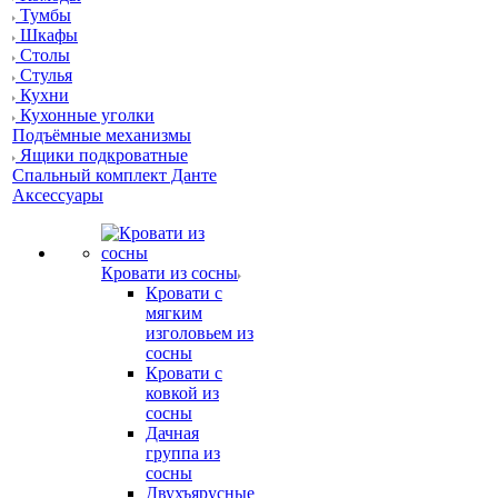
Тумбы
Шкафы
Столы
Стулья
Кухни
Кухонные уголки
Подъёмные механизмы
Ящики подкроватные
Спальный комплект Данте
Аксессуары
Кровати из сосны
Кровати с
мягким
изголовьем из
сосны
Кровати с
ковкой из
сосны
Дачная
группа из
сосны
Двухъярусные