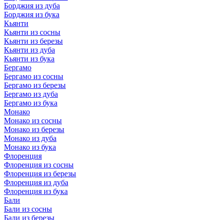
Борджия из дуба
Борджия из бука
Кьянти
Кьянти из сосны
Кьянти из березы
Кьянти из дуба
Кьянти из бука
Бергамо
Бергамо из сосны
Бергамо из березы
Бергамо из дуба
Бергамо из бука
Монако
Монако из сосны
Монако из березы
Монако из дуба
Монако из бука
Флоренция
Флоренция из сосны
Флоренция из березы
Флоренция из дуба
Флоренция из бука
Бали
Бали из сосны
Бали из березы