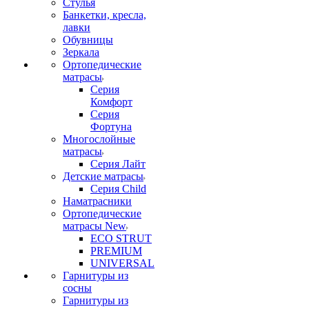
Стулья
Банкетки, кресла,
лавки
Обувницы
Зеркала
Ортопедические
матрасы
Серия
Комфорт
Серия
Фортуна
Многослойные
матрасы
Серия Лайт
Детские матрасы
Серия Child
Наматрасники
Ортопедические
матрасы New
ECO STRUT
PREMIUM
UNIVERSAL
Гарнитуры из
сосны
Гарнитуры из