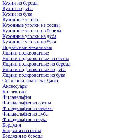
Кухни из березы
Кухни из дуба
Кухни из бука
Кухонные уголки
Кухонные уголки из сосны
Кухонные уголки из березы
Кухонные уголки из дуба
Кухонные уголки из бука
Подъёмные механизмы
Ящики подкроватные
Ящики подкроватные из сосны
Ящики подкроватные из березы
Ящики подкроватные из дуба
Ящики подкроватные из бука
Спальный комплект Данте
Аксессуары
Коллекции
Филадельфия
Филадельфия из сосны
Филадельфия из березы
Филадельфия из дуба
Филадельфия из бука
Борджия
Борджия из сосны
Борджия из березы