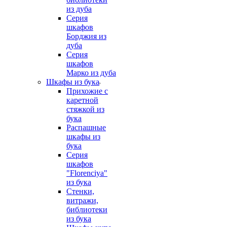
из дуба
Серия
шкафов
Борджия из
дуба
Серия
шкафов
Марко из дуба
Шкафы из бука
Прихожие с
каретной
стяжкой из
бука
Распашные
шкафы из
бука
Серия
шкафов
"Florenciya"
из бука
Стенки,
витражи,
библиотеки
из бука