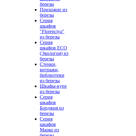
березы
Прихожие из
березы
Серия
шкафов
"Florenciya"
из березы
Серия
шкафов ECO
(Экология) из
березы
Стенки,
витражи,
библиотеки
из березы
Шкафы-купе
из березы
Серия
шкафов
Борджия из
березы
Серия
шкафов
Марко из
березы