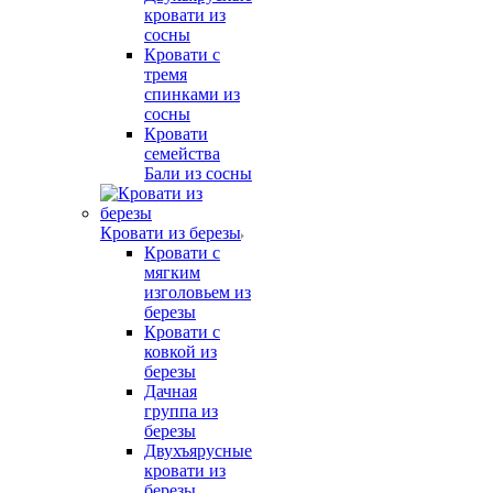
кровати из
сосны
Кровати с
тремя
спинками из
сосны
Кровати
семейства
Бали из сосны
Кровати из березы
Кровати с
мягким
изголовьем из
березы
Кровати с
ковкой из
березы
Дачная
группа из
березы
Двухъярусные
кровати из
березы