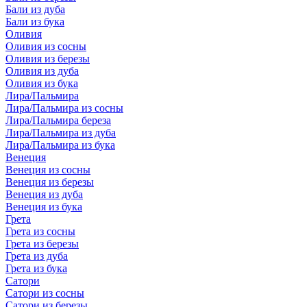
Бали из дуба
Бали из бука
Оливия
Оливия из сосны
Оливия из березы
Оливия из дуба
Оливия из бука
Лира/Пальмира
Лира/Пальмира из сосны
Лира/Пальмира береза
Лира/Пальмира из дуба
Лира/Пальмира из бука
Венеция
Венеция из сосны
Венеция из березы
Венеция из дуба
Венеция из бука
Грета
Грета из сосны
Грета из березы
Грета из дуба
Грета из бука
Сатори
Сатори из сосны
Сатори из березы