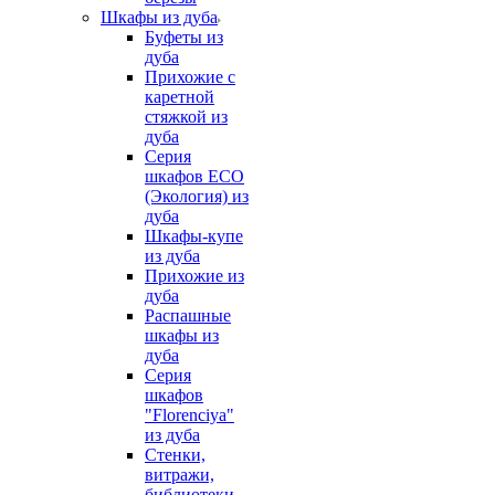
Шкафы из дуба
Буфеты из
дуба
Прихожие с
каретной
стяжкой из
дуба
Серия
шкафов ECO
(Экология) из
дуба
Шкафы-купе
из дуба
Прихожие из
дуба
Распашные
шкафы из
дуба
Серия
шкафов
"Florenciya"
из дуба
Стенки,
витражи,
библиотеки