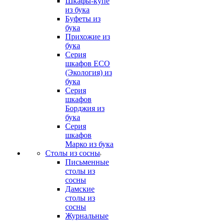
Шкафы-купе
из бука
Буфеты из
бука
Прихожие из
бука
Серия
шкафов ECO
(Экология) из
бука
Серия
шкафов
Борджия из
бука
Серия
шкафов
Марко из бука
Столы из сосны
Письменные
столы из
сосны
Дамские
столы из
сосны
Журнальные