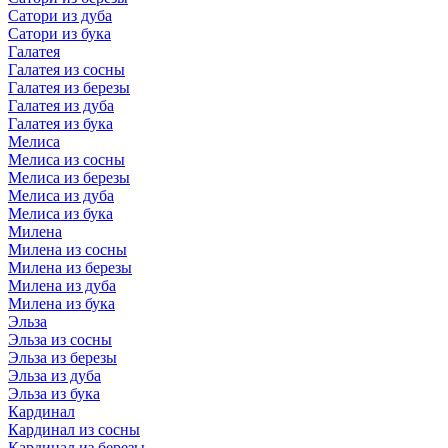
Сатори из дуба
Сатори из бука
Галатея
Галатея из сосны
Галатея из березы
Галатея из дуба
Галатея из бука
Мелиса
Мелиса из сосны
Мелиса из березы
Мелиса из дуба
Мелиса из бука
Милена
Милена из сосны
Милена из березы
Милена из дуба
Милена из бука
Эльза
Эльза из сосны
Эльза из березы
Эльза из дуба
Эльза из бука
Кардинал
Кардинал из сосны
Кардинал из березы