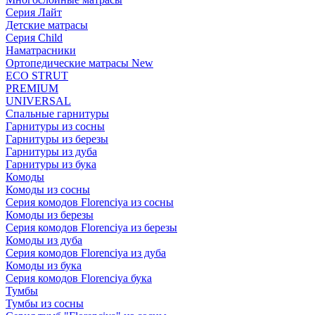
Серия Лайт
Детские матрасы
Серия Child
Наматрасники
Ортопедические матрасы New
ECO STRUT
PREMIUM
UNIVERSAL
Спальные гарнитуры
Гарнитуры из сосны
Гарнитуры из березы
Гарнитуры из дуба
Гарнитуры из бука
Комоды
Комоды из сосны
Серия комодов Florenciya из сосны
Комоды из березы
Серия комодов Florenciya из березы
Комоды из дуба
Серия комодов Florenciya из дуба
Комоды из бука
Серия комодов Florenciya бука
Тумбы
Тумбы из сосны