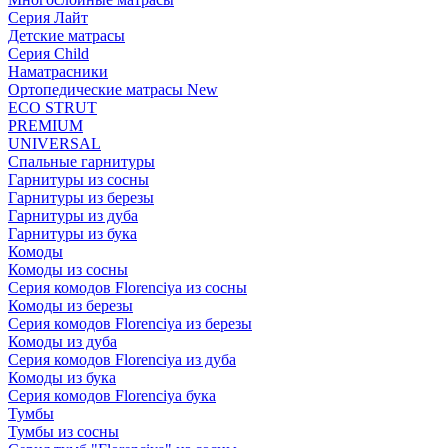
Серия Лайт
Детские матрасы
Серия Child
Наматрасники
Ортопедические матрасы New
ECO STRUT
PREMIUM
UNIVERSAL
Спальные гарнитуры
Гарнитуры из сосны
Гарнитуры из березы
Гарнитуры из дуба
Гарнитуры из бука
Комоды
Комоды из сосны
Серия комодов Florenciya из сосны
Комоды из березы
Серия комодов Florenciya из березы
Комоды из дуба
Серия комодов Florenciya из дуба
Комоды из бука
Серия комодов Florenciya бука
Тумбы
Тумбы из сосны