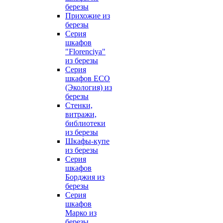
березы
Прихожие из
березы
Серия
шкафов
"Florenciya"
из березы
Серия
шкафов ECO
(Экология) из
березы
Стенки,
витражи,
библиотеки
из березы
Шкафы-купе
из березы
Серия
шкафов
Борджия из
березы
Серия
шкафов
Марко из
березы