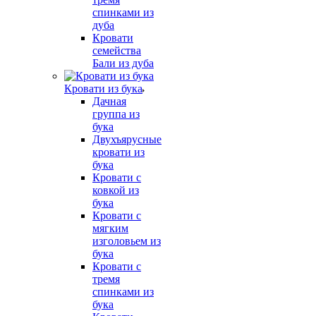
спинками из
дуба
Кровати
семейства
Бали из дуба
Кровати из бука
Дачная
группа из
бука
Двухъярусные
кровати из
бука
Кровати с
ковкой из
бука
Кровати с
мягким
изголовьем из
бука
Кровати с
тремя
спинками из
бука