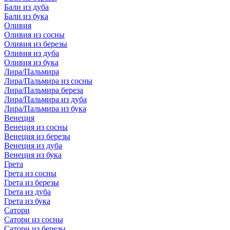
Бали из дуба
Бали из бука
Оливия
Оливия из сосны
Оливия из березы
Оливия из дуба
Оливия из бука
Лира/Пальмира
Лира/Пальмира из сосны
Лира/Пальмира береза
Лира/Пальмира из дуба
Лира/Пальмира из бука
Венеция
Венеция из сосны
Венеция из березы
Венеция из дуба
Венеция из бука
Грета
Грета из сосны
Грета из березы
Грета из дуба
Грета из бука
Сатори
Сатори из сосны
Сатори из березы