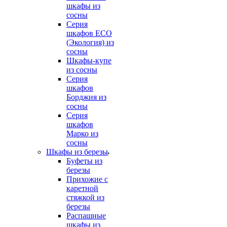
шкафы из
сосны
Серия
шкафов ECO
(Экология) из
сосны
Шкафы-купе
из сосны
Серия
шкафов
Борджия из
сосны
Серия
шкафов
Марко из
сосны
Шкафы из березы
Буфеты из
березы
Прихожие с
каретной
стяжкой из
березы
Распашные
шкафы из