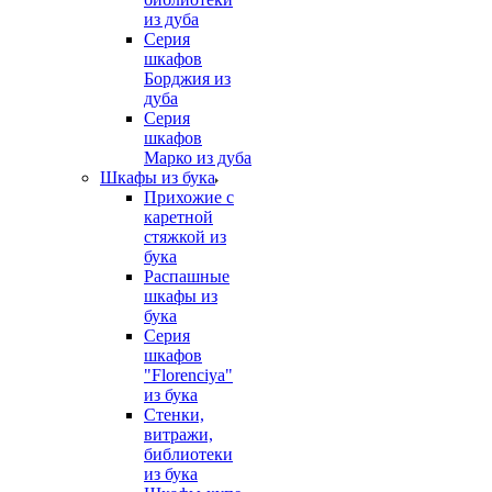
из дуба
Серия
шкафов
Борджия из
дуба
Серия
шкафов
Марко из дуба
Шкафы из бука
Прихожие с
каретной
стяжкой из
бука
Распашные
шкафы из
бука
Серия
шкафов
"Florenciya"
из бука
Стенки,
витражи,
библиотеки
из бука