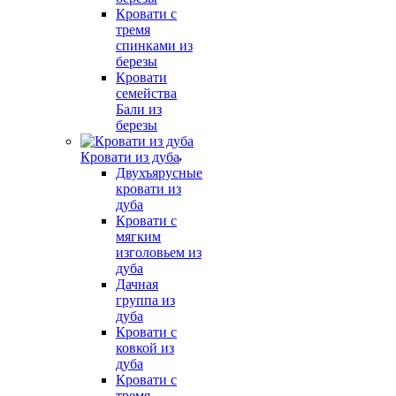
Кровати с
тремя
спинками из
березы
Кровати
семейства
Бали из
березы
Кровати из дуба
Двухъярусные
кровати из
дуба
Кровати с
мягким
изголовьем из
дуба
Дачная
группа из
дуба
Кровати с
ковкой из
дуба
Кровати с
тремя