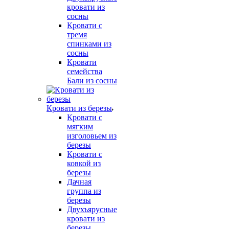
кровати из
сосны
Кровати с
тремя
спинками из
сосны
Кровати
семейства
Бали из сосны
Кровати из березы
Кровати с
мягким
изголовьем из
березы
Кровати с
ковкой из
березы
Дачная
группа из
березы
Двухъярусные
кровати из
березы