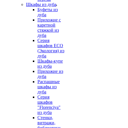
Шкафы из дуба
Буфеты из
дуба
Прихожие с
каретной
стяжкой из
дуба
Серия
шкафов ECO
(Экология) из
дуба
Шкафы-купе
из дуба
Прихожие из
дуба
Распашные
шкафы из
дуба
Серия
шкафов
"Florenciya"
из дуба
Стенки,
витражи,
библиотеки