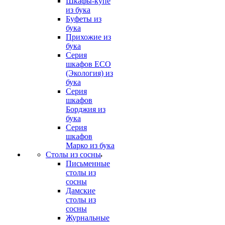
Шкафы-купе
из бука
Буфеты из
бука
Прихожие из
бука
Серия
шкафов ECO
(Экология) из
бука
Серия
шкафов
Борджия из
бука
Серия
шкафов
Марко из бука
Столы из сосны
Письменные
столы из
сосны
Дамские
столы из
сосны
Журнальные