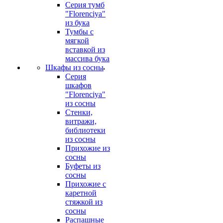
Серия тумб
"Florenciya"
из бука
Тумбы с
мягкой
вставкой из
массива бука
Шкафы из сосны
Серия
шкафов
"Florenciya"
из сосны
Стенки,
витражи,
библиотеки
из сосны
Прихожие из
сосны
Буфеты из
сосны
Прихожие с
каретной
стяжкой из
сосны
Распашные