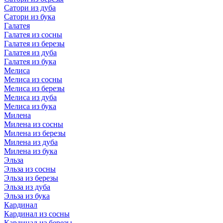
Сатори из дуба
Сатори из бука
Галатея
Галатея из сосны
Галатея из березы
Галатея из дуба
Галатея из бука
Мелиса
Мелиса из сосны
Мелиса из березы
Мелиса из дуба
Мелиса из бука
Милена
Милена из сосны
Милена из березы
Милена из дуба
Милена из бука
Эльза
Эльза из сосны
Эльза из березы
Эльза из дуба
Эльза из бука
Кардинал
Кардинал из сосны
Кардинал из березы