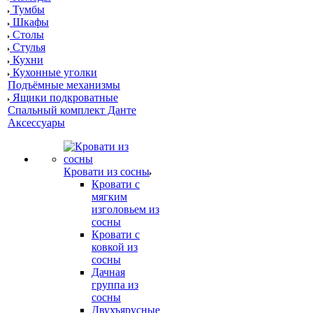
Тумбы
Шкафы
Столы
Стулья
Кухни
Кухонные уголки
Подъёмные механизмы
Ящики подкроватные
Спальный комплект Данте
Аксессуары
Кровати из сосны
Кровати с
мягким
изголовьем из
сосны
Кровати с
ковкой из
сосны
Дачная
группа из
сосны
Двухъярусные