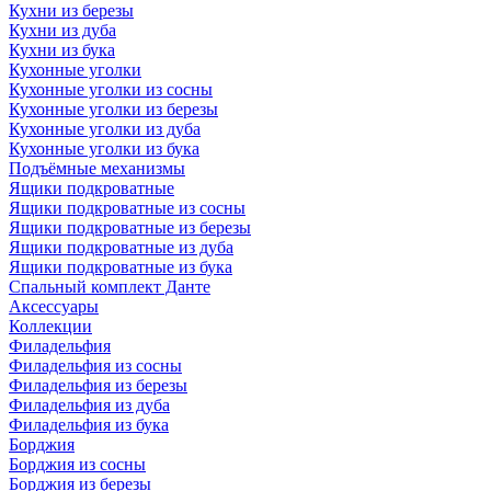
Кухни из березы
Кухни из дуба
Кухни из бука
Кухонные уголки
Кухонные уголки из сосны
Кухонные уголки из березы
Кухонные уголки из дуба
Кухонные уголки из бука
Подъёмные механизмы
Ящики подкроватные
Ящики подкроватные из сосны
Ящики подкроватные из березы
Ящики подкроватные из дуба
Ящики подкроватные из бука
Спальный комплект Данте
Аксессуары
Коллекции
Филадельфия
Филадельфия из сосны
Филадельфия из березы
Филадельфия из дуба
Филадельфия из бука
Борджия
Борджия из сосны
Борджия из березы