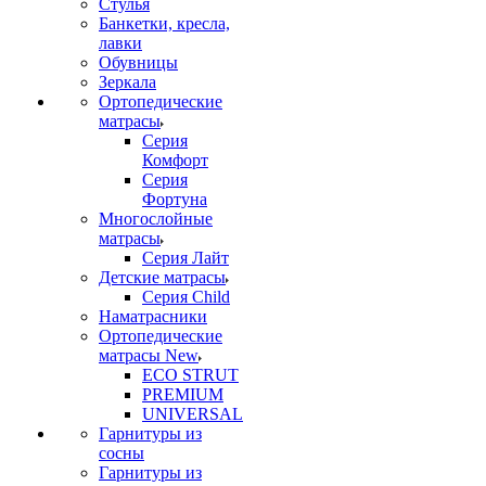
Стулья
Банкетки, кресла,
лавки
Обувницы
Зеркала
Ортопедические
матрасы
Серия
Комфорт
Серия
Фортуна
Многослойные
матрасы
Серия Лайт
Детские матрасы
Серия Child
Наматрасники
Ортопедические
матрасы New
ECO STRUT
PREMIUM
UNIVERSAL
Гарнитуры из
сосны
Гарнитуры из