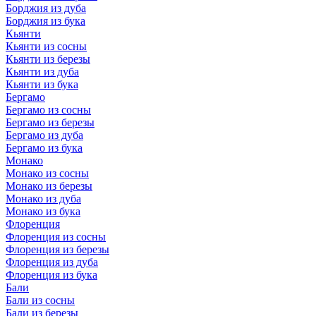
Борджия из дуба
Борджия из бука
Кьянти
Кьянти из сосны
Кьянти из березы
Кьянти из дуба
Кьянти из бука
Бергамо
Бергамо из сосны
Бергамо из березы
Бергамо из дуба
Бергамо из бука
Монако
Монако из сосны
Монако из березы
Монако из дуба
Монако из бука
Флоренция
Флоренция из сосны
Флоренция из березы
Флоренция из дуба
Флоренция из бука
Бали
Бали из сосны
Бали из березы