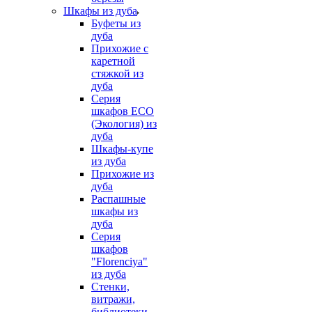
Шкафы из дуба
Буфеты из
дуба
Прихожие с
каретной
стяжкой из
дуба
Серия
шкафов ECO
(Экология) из
дуба
Шкафы-купе
из дуба
Прихожие из
дуба
Распашные
шкафы из
дуба
Серия
шкафов
"Florenciya"
из дуба
Стенки,
витражи,
библиотеки