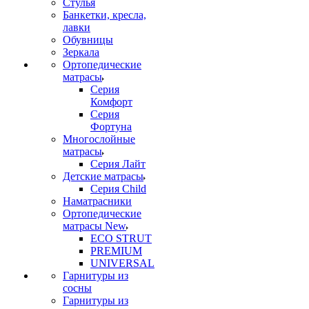
Стулья
Банкетки, кресла,
лавки
Обувницы
Зеркала
Ортопедические
матрасы
Серия
Комфорт
Серия
Фортуна
Многослойные
матрасы
Серия Лайт
Детские матрасы
Серия Child
Наматрасники
Ортопедические
матрасы New
ECO STRUT
PREMIUM
UNIVERSAL
Гарнитуры из
сосны
Гарнитуры из