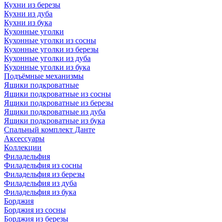
Кухни из березы
Кухни из дуба
Кухни из бука
Кухонные уголки
Кухонные уголки из сосны
Кухонные уголки из березы
Кухонные уголки из дуба
Кухонные уголки из бука
Подъёмные механизмы
Ящики подкроватные
Ящики подкроватные из сосны
Ящики подкроватные из березы
Ящики подкроватные из дуба
Ящики подкроватные из бука
Спальный комплект Данте
Аксессуары
Коллекции
Филадельфия
Филадельфия из сосны
Филадельфия из березы
Филадельфия из дуба
Филадельфия из бука
Борджия
Борджия из сосны
Борджия из березы