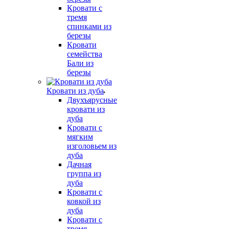
Кровати с
тремя
спинками из
березы
Кровати
семейства
Бали из
березы
Кровати из дуба
Двухъярусные
кровати из
дуба
Кровати с
мягким
изголовьем из
дуба
Дачная
группа из
дуба
Кровати с
ковкой из
дуба
Кровати с
тремя