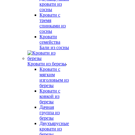
кровати из
сосны
Кровати с
тремя
спинками из
сосны
Кровати
семейства
Бали из сосны
Кровати из березы
Кровати с
мягким
изголовьем из
березы
Кровати с
ковкой из
березы
Дачная
группа из
березы
Двухъярусные
кровати из
березы