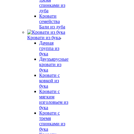
спинками из
дуба
Кровати
семейства
Бали из дуба
Кровати из бука
Дачная
группа из
бука
Двухъярусные
кровати из
бука
Кровати с
ковкой из
бука
Кровати с
мягким
изголовьем из
бука
Кровати с
тремя
спинками из
бука