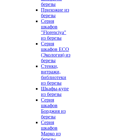
березы
Прихожие из
березы
Серия
шкафов
"Florenciya"
из березы
Серия
шкафов ECO
(Экология) из
березы
Стенки,
витражи,
библиотеки
из березы
Шкафы-купе
из березы
Серия
шкафов
Борджия из
березы
Серия
шкафов
Марко из
березы