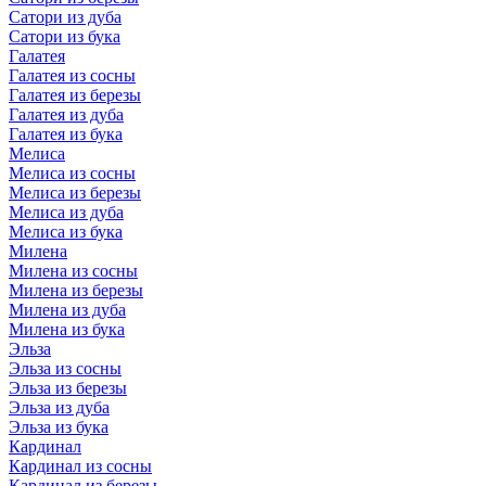
Сатори из дуба
Сатори из бука
Галатея
Галатея из сосны
Галатея из березы
Галатея из дуба
Галатея из бука
Мелиса
Мелиса из сосны
Мелиса из березы
Мелиса из дуба
Мелиса из бука
Милена
Милена из сосны
Милена из березы
Милена из дуба
Милена из бука
Эльза
Эльза из сосны
Эльза из березы
Эльза из дуба
Эльза из бука
Кардинал
Кардинал из сосны
Кардинал из березы