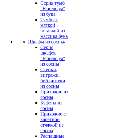
Серия тумб
"Florenciya"
из бука
Тумбы с
мягкой
вставкой из
массива бука
Шкафы из сосны
Серия
шкафов
"Florenciya"
из сосны
Стенки,
витражи,
библиотеки
из сосны
Прихожие из
сосны
Буфеты из
сосны
Прихожие с
каретной
стяжкой из
сосны
Распашные