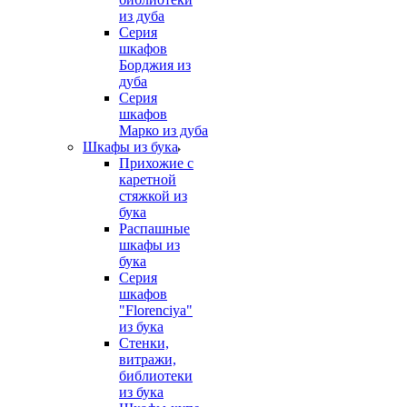
из дуба
Серия
шкафов
Борджия из
дуба
Серия
шкафов
Марко из дуба
Шкафы из бука
Прихожие с
каретной
стяжкой из
бука
Распашные
шкафы из
бука
Серия
шкафов
"Florenciya"
из бука
Стенки,
витражи,
библиотеки
из бука