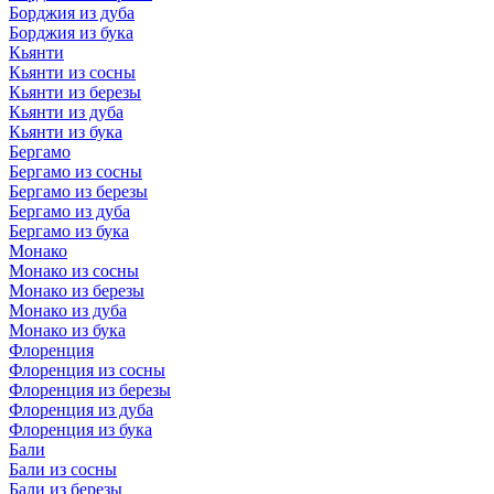
Борджия из дуба
Борджия из бука
Кьянти
Кьянти из сосны
Кьянти из березы
Кьянти из дуба
Кьянти из бука
Бергамо
Бергамо из сосны
Бергамо из березы
Бергамо из дуба
Бергамо из бука
Монако
Монако из сосны
Монако из березы
Монако из дуба
Монако из бука
Флоренция
Флоренция из сосны
Флоренция из березы
Флоренция из дуба
Флоренция из бука
Бали
Бали из сосны
Бали из березы