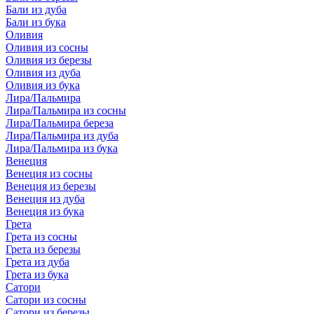
Бали из дуба
Бали из бука
Оливия
Оливия из сосны
Оливия из березы
Оливия из дуба
Оливия из бука
Лира/Пальмира
Лира/Пальмира из сосны
Лира/Пальмира береза
Лира/Пальмира из дуба
Лира/Пальмира из бука
Венеция
Венеция из сосны
Венеция из березы
Венеция из дуба
Венеция из бука
Грета
Грета из сосны
Грета из березы
Грета из дуба
Грета из бука
Сатори
Сатори из сосны
Сатори из березы