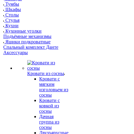
Тумбы
Шкафы
Столы
Стулья
Кухни
Кухонные уголки
Подъёмные механизмы
Ящики подкроватные
Спальный комплект Данте
Аксессуары
Кровати из сосны
Кровати с
мягким
изголовьем из
сосны
Кровати с
ковкой из
сосны
Дачная
группа из
сосны
Двухъярусные