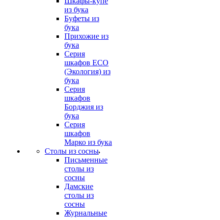
Шкафы-купе
из бука
Буфеты из
бука
Прихожие из
бука
Серия
шкафов ECO
(Экология) из
бука
Серия
шкафов
Борджия из
бука
Серия
шкафов
Марко из бука
Столы из сосны
Письменные
столы из
сосны
Дамские
столы из
сосны
Журнальные