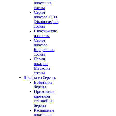
шкафы из
сосны
Серия
шкафов ECO
(Экология) из
сосны
Шкафы-купе
из сосны
Серия
шкафов
Борджия из
сосны
Серия
шкафов
Марко из
сосны
Шкафы из березы
Буфеты из
березы
Прихожие с
каретной
стяжкой из
березы
Распашные
шкафы из