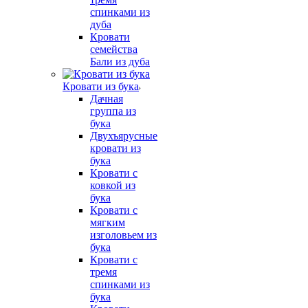
спинками из
дуба
Кровати
семейства
Бали из дуба
Кровати из бука
Дачная
группа из
бука
Двухъярусные
кровати из
бука
Кровати с
ковкой из
бука
Кровати с
мягким
изголовьем из
бука
Кровати с
тремя
спинками из
бука