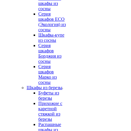
шкафы из
сосны
Серия
шкафов ECO
(Экология) из
сосны
Шкафы-купе
из сосны
Серия
шкафов
Борджия из
сосны
Серия
шкафов
Марко из
сосны
Шкафы из березы
Буфеты из
березы
Прихожие с
каретной
стяжкой из
березы
Распашные
шкафы из