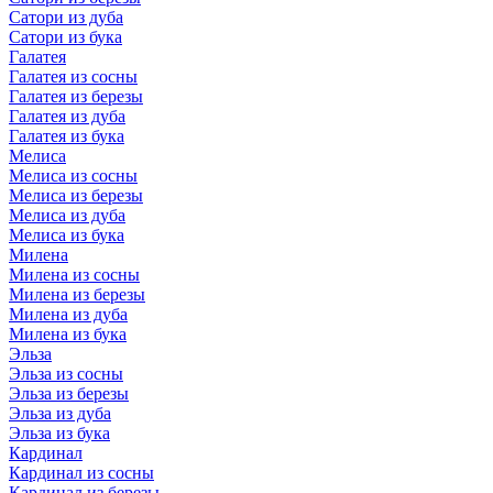
Сатори из дуба
Сатори из бука
Галатея
Галатея из сосны
Галатея из березы
Галатея из дуба
Галатея из бука
Мелиса
Мелиса из сосны
Мелиса из березы
Мелиса из дуба
Мелиса из бука
Милена
Милена из сосны
Милена из березы
Милена из дуба
Милена из бука
Эльза
Эльза из сосны
Эльза из березы
Эльза из дуба
Эльза из бука
Кардинал
Кардинал из сосны
Кардинал из березы