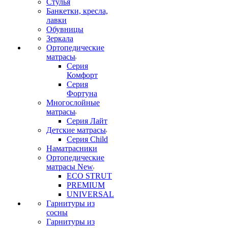
Стулья
Банкетки, кресла,
лавки
Обувницы
Зеркала
Ортопедические
матрасы
Серия
Комфорт
Серия
Фортуна
Многослойные
матрасы
Серия Лайт
Детские матрасы
Серия Child
Наматрасники
Ортопедические
матрасы New
ECO STRUT
PREMIUM
UNIVERSAL
Гарнитуры из
сосны
Гарнитуры из