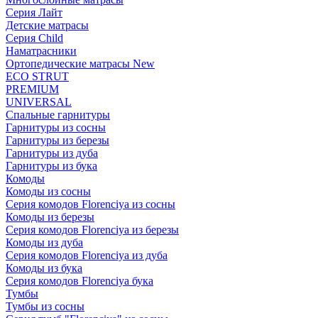
Серия Лайт
Детские матрасы
Серия Child
Наматрасники
Ортопедические матрасы New
ECO STRUT
PREMIUM
UNIVERSAL
Спальные гарнитуры
Гарнитуры из сосны
Гарнитуры из березы
Гарнитуры из дуба
Гарнитуры из бука
Комоды
Комоды из сосны
Серия комодов Florenciya из сосны
Комоды из березы
Серия комодов Florenciya из березы
Комоды из дуба
Серия комодов Florenciya из дуба
Комоды из бука
Серия комодов Florenciya бука
Тумбы
Тумбы из сосны