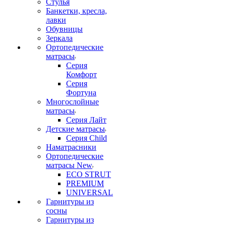
Стулья
Банкетки, кресла,
лавки
Обувницы
Зеркала
Ортопедические
матрасы
Серия
Комфорт
Серия
Фортуна
Многослойные
матрасы
Серия Лайт
Детские матрасы
Серия Child
Наматрасники
Ортопедические
матрасы New
ECO STRUT
PREMIUM
UNIVERSAL
Гарнитуры из
сосны
Гарнитуры из