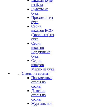
Шкафы-купе
из бука
Буфеты из
бука
Прихожие из
бука
Серия
шкафов ECO
(Экология) из
бука
Серия
шкафов
Борджия из
бука
Серия
шкафов
Марко из бука
Столы из сосны
Письменные
столы из
сосны
Дамские
столы из
сосны
Журнальные