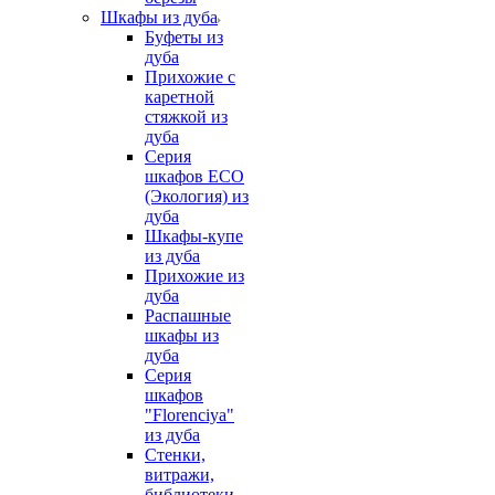
Шкафы из дуба
Буфеты из
дуба
Прихожие с
каретной
стяжкой из
дуба
Серия
шкафов ECO
(Экология) из
дуба
Шкафы-купе
из дуба
Прихожие из
дуба
Распашные
шкафы из
дуба
Серия
шкафов
"Florenciya"
из дуба
Стенки,
витражи,
библиотеки