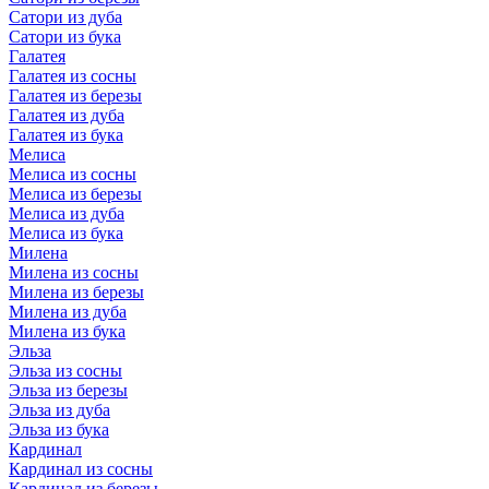
Сатори из дуба
Сатори из бука
Галатея
Галатея из сосны
Галатея из березы
Галатея из дуба
Галатея из бука
Мелиса
Мелиса из сосны
Мелиса из березы
Мелиса из дуба
Мелиса из бука
Милена
Милена из сосны
Милена из березы
Милена из дуба
Милена из бука
Эльза
Эльза из сосны
Эльза из березы
Эльза из дуба
Эльза из бука
Кардинал
Кардинал из сосны
Кардинал из березы