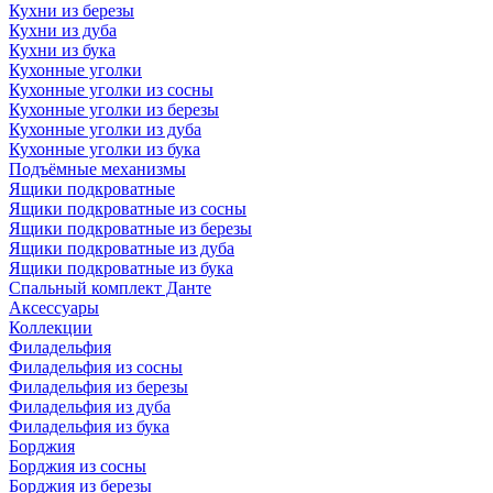
Кухни из березы
Кухни из дуба
Кухни из бука
Кухонные уголки
Кухонные уголки из сосны
Кухонные уголки из березы
Кухонные уголки из дуба
Кухонные уголки из бука
Подъёмные механизмы
Ящики подкроватные
Ящики подкроватные из сосны
Ящики подкроватные из березы
Ящики подкроватные из дуба
Ящики подкроватные из бука
Спальный комплект Данте
Аксессуары
Коллекции
Филадельфия
Филадельфия из сосны
Филадельфия из березы
Филадельфия из дуба
Филадельфия из бука
Борджия
Борджия из сосны
Борджия из березы