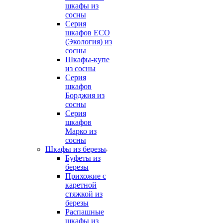
шкафы из
сосны
Серия
шкафов ECO
(Экология) из
сосны
Шкафы-купе
из сосны
Серия
шкафов
Борджия из
сосны
Серия
шкафов
Марко из
сосны
Шкафы из березы
Буфеты из
березы
Прихожие с
каретной
стяжкой из
березы
Распашные
шкафы из