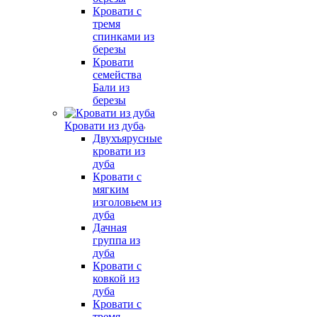
Кровати с
тремя
спинками из
березы
Кровати
семейства
Бали из
березы
Кровати из дуба
Двухъярусные
кровати из
дуба
Кровати с
мягким
изголовьем из
дуба
Дачная
группа из
дуба
Кровати с
ковкой из
дуба
Кровати с
тремя