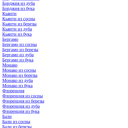
Борджия из дуба
Борджия из бука
Кьянти
Кьянти из сосны
Кьянти из березы
Кьянти из дуба
Кьянти из бука
Бергамо
Бергамо из сосны
Бергамо из березы
Бергамо из дуба
Бергамо из бука
Монако
Монако из сосны
Монако из березы
Монако из дуба
Монако из бука
Флоренция
Флоренция из сосны
Флоренция из березы
Флоренция из дуба
Флоренция из бука
Бали
Бали из сосны
Бали из березы