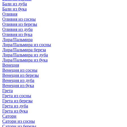
Бали из дуба
Бали из бука
Оливия
Оливия из сосны
Оливия из березы
Оливия из дуба
Оливия из бука
Лира/Пальмира
Лира/Пальмира из сосны
Лира/Пальмира береза
Лира/Пальмира из дуба
Лира/Пальмира из бука
Венеция
Венеция из сосны
Венеция из березы
Венеция из дуба
Венеция из бука
Грета
Грета из сосны
Грета из березы
Грета из дуба
Грета из бука
Сатори
Сатори из сосны
Сатори из березы