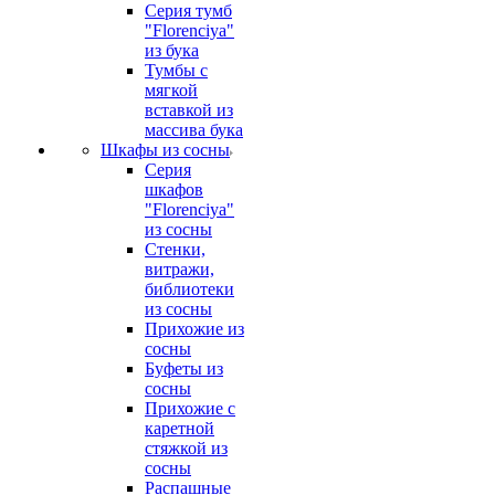
Серия тумб
"Florenciya"
из бука
Тумбы с
мягкой
вставкой из
массива бука
Шкафы из сосны
Серия
шкафов
"Florenciya"
из сосны
Стенки,
витражи,
библиотеки
из сосны
Прихожие из
сосны
Буфеты из
сосны
Прихожие с
каретной
стяжкой из
сосны
Распашные