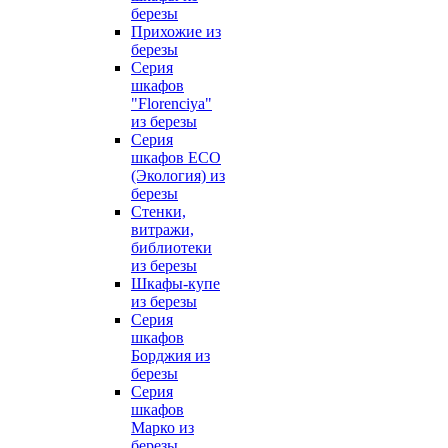
березы
Прихожие из
березы
Серия
шкафов
"Florenciya"
из березы
Серия
шкафов ECO
(Экология) из
березы
Стенки,
витражи,
библиотеки
из березы
Шкафы-купе
из березы
Серия
шкафов
Борджия из
березы
Серия
шкафов
Марко из
березы