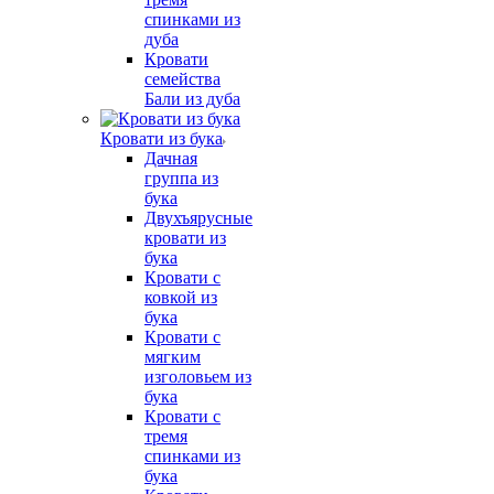
спинками из
дуба
Кровати
семейства
Бали из дуба
Кровати из бука
Дачная
группа из
бука
Двухъярусные
кровати из
бука
Кровати с
ковкой из
бука
Кровати с
мягким
изголовьем из
бука
Кровати с
тремя
спинками из
бука