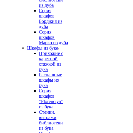
из дуба
Серия
шкафов
Борджия из
дуба
Серия
шкафов
Марко из дуба
Шкафы из бука
Прихожие с
каретной
стяжкой из
бука
Распашные
шкафы из
бука
Серия
шкафов
"Florenciya"
из бука
Стенки,
витражи,
библиотеки
из бука