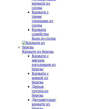
кровати из
сосны
Кровати с
тремя
спинками из
сосны
Кровати
семейства
Бали из сосны
Кровати из березы
Кровати с
мягким
изголовьем из
березы
Кровати с
ковкой из
березы
Дачная
группа из
березы
Двухъярусные
кровати из
березы