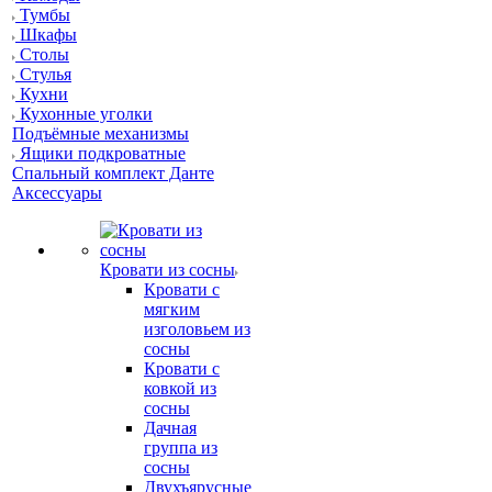
Тумбы
Шкафы
Столы
Стулья
Кухни
Кухонные уголки
Подъёмные механизмы
Ящики подкроватные
Спальный комплект Данте
Аксессуары
Кровати из сосны
Кровати с
мягким
изголовьем из
сосны
Кровати с
ковкой из
сосны
Дачная
группа из
сосны
Двухъярусные