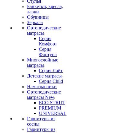
Стулья
Банкетки, кресла,
лавки
Обувницы
Зеркала
Ортопедические
матрасы
Серия
Комфорт
Серия
Фортуна
Многослойные
матрасы
Серия Лайт
Детские матрасы
Серия Child
Наматрасники
Ортопедические
матрасы New
ECO STRUT
PREMIUM
UNIVERSAL
Гарнитуры из
сосны
Гарнитуры из