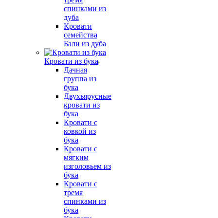
спинками из
дуба
Кровати
семейства
Бали из дуба
Кровати из бука
Дачная
группа из
бука
Двухъярусные
кровати из
бука
Кровати с
ковкой из
бука
Кровати с
мягким
изголовьем из
бука
Кровати с
тремя
спинками из
бука