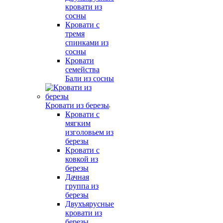
кровати из
сосны
Кровати с
тремя
спинками из
сосны
Кровати
семейства
Бали из сосны
Кровати из березы
Кровати с
мягким
изголовьем из
березы
Кровати с
ковкой из
березы
Дачная
группа из
березы
Двухъярусные
кровати из
березы