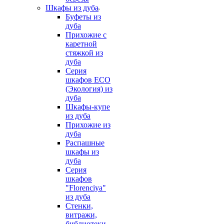
Шкафы из дуба
Буфеты из
дуба
Прихожие с
каретной
стяжкой из
дуба
Серия
шкафов ECO
(Экология) из
дуба
Шкафы-купе
из дуба
Прихожие из
дуба
Распашные
шкафы из
дуба
Серия
шкафов
"Florenciya"
из дуба
Стенки,
витражи,
библиотеки