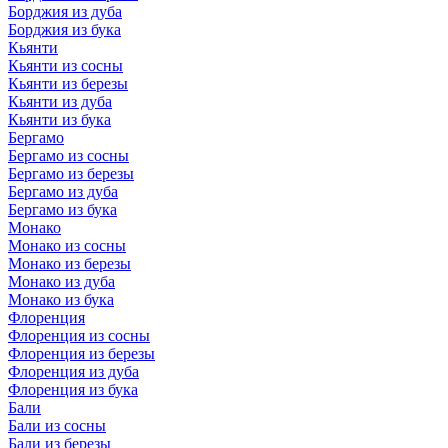
Борджия из дуба
Борджия из бука
Кьянти
Кьянти из сосны
Кьянти из березы
Кьянти из дуба
Кьянти из бука
Бергамо
Бергамо из сосны
Бергамо из березы
Бергамо из дуба
Бергамо из бука
Монако
Монако из сосны
Монако из березы
Монако из дуба
Монако из бука
Флоренция
Флоренция из сосны
Флоренция из березы
Флоренция из дуба
Флоренция из бука
Бали
Бали из сосны
Бали из березы