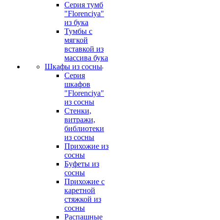
Серия тумб
"Florenciya"
из бука
Тумбы с
мягкой
вставкой из
массива бука
Шкафы из сосны
Серия
шкафов
"Florenciya"
из сосны
Стенки,
витражи,
библиотеки
из сосны
Прихожие из
сосны
Буфеты из
сосны
Прихожие с
каретной
стяжкой из
сосны
Распашные