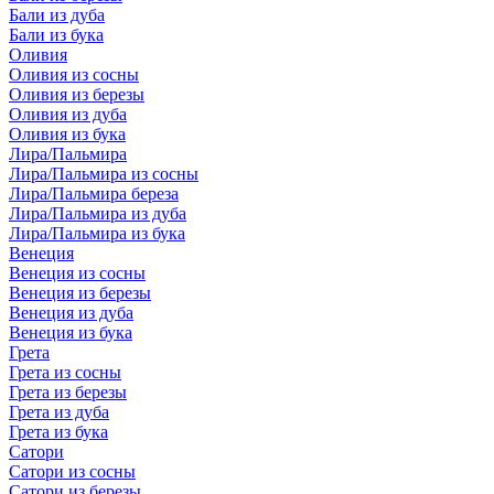
Бали из дуба
Бали из бука
Оливия
Оливия из сосны
Оливия из березы
Оливия из дуба
Оливия из бука
Лира/Пальмира
Лира/Пальмира из сосны
Лира/Пальмира береза
Лира/Пальмира из дуба
Лира/Пальмира из бука
Венеция
Венеция из сосны
Венеция из березы
Венеция из дуба
Венеция из бука
Грета
Грета из сосны
Грета из березы
Грета из дуба
Грета из бука
Сатори
Сатори из сосны
Сатори из березы