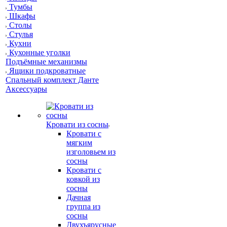
Тумбы
Шкафы
Столы
Стулья
Кухни
Кухонные уголки
Подъёмные механизмы
Ящики подкроватные
Спальный комплект Данте
Аксессуары
Кровати из сосны
Кровати с
мягким
изголовьем из
сосны
Кровати с
ковкой из
сосны
Дачная
группа из
сосны
Двухъярусные