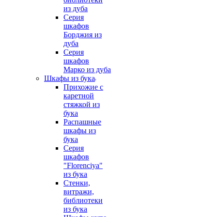
из дуба
Серия
шкафов
Борджия из
дуба
Серия
шкафов
Марко из дуба
Шкафы из бука
Прихожие с
каретной
стяжкой из
бука
Распашные
шкафы из
бука
Серия
шкафов
"Florenciya"
из бука
Стенки,
витражи,
библиотеки
из бука