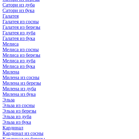
Сатори из дуба
Сатори из бука
Галатея
Галатея из сосны
Галатея из березы
Галатея из дуба
Галатея из бука
Мелиса
Мелиса из сосны
Мелиса из березы
Мелиса из дуба
Мелиса из бука
Милена
Милена из сосны
Милена из березы
Милена из дуба
Милена из бука
Эльза
Эльза из сосны
Эльза из березы
Эльза из дуба
Эльза из бука
Кардинал
Кардинал из сосны
Кардинал из березы