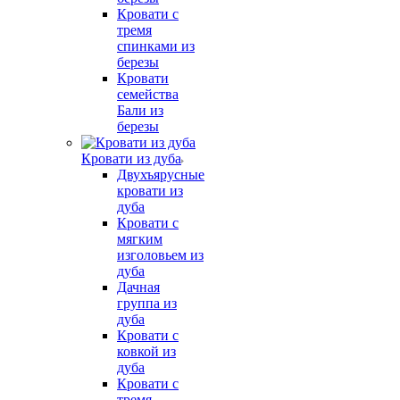
Кровати с
тремя
спинками из
березы
Кровати
семейства
Бали из
березы
Кровати из дуба
Двухъярусные
кровати из
дуба
Кровати с
мягким
изголовьем из
дуба
Дачная
группа из
дуба
Кровати с
ковкой из
дуба
Кровати с
тремя