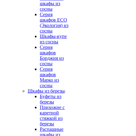
шкафы из
сосны
Серия
шкафов ECO
(Экология) из
сосны
Шкафы-купе
из сосны
Серия
шкафов
Борджия из
сосны
Серия
шкафов
Марко из
сосны
Шкафы из березы
Буфеты из
березы
Прихожие с
каретной
стяжкой из
березы
Распашные
шкафы из