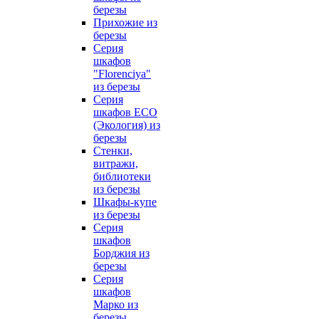
березы
Прихожие из
березы
Серия
шкафов
"Florenciya"
из березы
Серия
шкафов ECO
(Экология) из
березы
Стенки,
витражи,
библиотеки
из березы
Шкафы-купе
из березы
Серия
шкафов
Борджия из
березы
Серия
шкафов
Марко из
березы