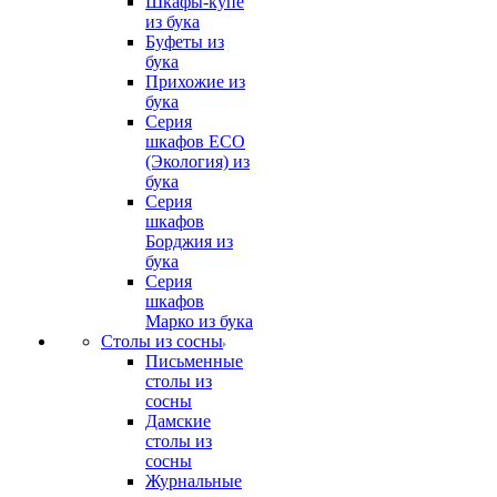
Шкафы-купе
из бука
Буфеты из
бука
Прихожие из
бука
Серия
шкафов ECO
(Экология) из
бука
Серия
шкафов
Борджия из
бука
Серия
шкафов
Марко из бука
Столы из сосны
Письменные
столы из
сосны
Дамские
столы из
сосны
Журнальные