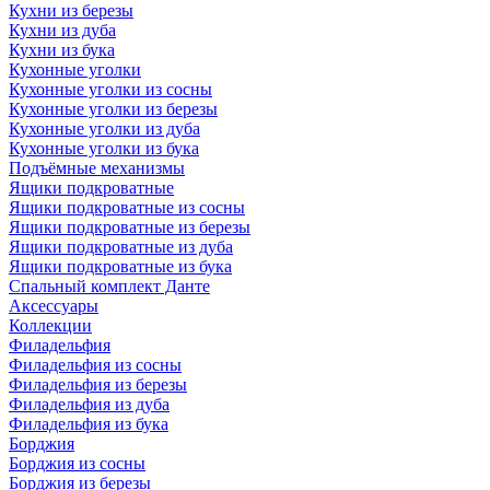
Кухни из березы
Кухни из дуба
Кухни из бука
Кухонные уголки
Кухонные уголки из сосны
Кухонные уголки из березы
Кухонные уголки из дуба
Кухонные уголки из бука
Подъёмные механизмы
Ящики подкроватные
Ящики подкроватные из сосны
Ящики подкроватные из березы
Ящики подкроватные из дуба
Ящики подкроватные из бука
Спальный комплект Данте
Аксессуары
Коллекции
Филадельфия
Филадельфия из сосны
Филадельфия из березы
Филадельфия из дуба
Филадельфия из бука
Борджия
Борджия из сосны
Борджия из березы