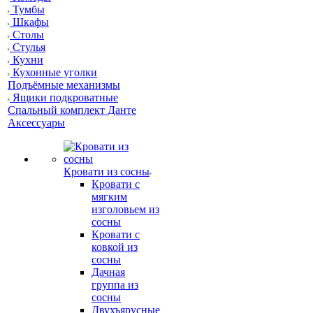
Тумбы
Шкафы
Столы
Стулья
Кухни
Кухонные уголки
Подъёмные механизмы
Ящики подкроватные
Спальный комплект Данте
Аксессуары
Кровати из сосны
Кровати с
мягким
изголовьем из
сосны
Кровати с
ковкой из
сосны
Дачная
группа из
сосны
Двухъярусные