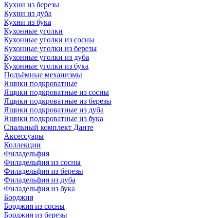
Кухни из березы
Кухни из дуба
Кухни из бука
Кухонные уголки
Кухонные уголки из сосны
Кухонные уголки из березы
Кухонные уголки из дуба
Кухонные уголки из бука
Подъёмные механизмы
Ящики подкроватные
Ящики подкроватные из сосны
Ящики подкроватные из березы
Ящики подкроватные из дуба
Ящики подкроватные из бука
Спальный комплект Данте
Аксессуары
Коллекции
Филадельфия
Филадельфия из сосны
Филадельфия из березы
Филадельфия из дуба
Филадельфия из бука
Борджия
Борджия из сосны
Борджия из березы