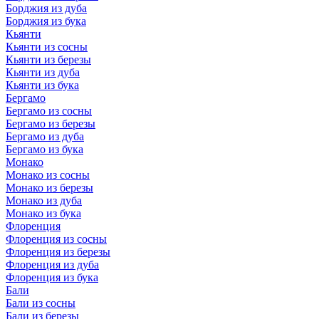
Борджия из дуба
Борджия из бука
Кьянти
Кьянти из сосны
Кьянти из березы
Кьянти из дуба
Кьянти из бука
Бергамо
Бергамо из сосны
Бергамо из березы
Бергамо из дуба
Бергамо из бука
Монако
Монако из сосны
Монако из березы
Монако из дуба
Монако из бука
Флоренция
Флоренция из сосны
Флоренция из березы
Флоренция из дуба
Флоренция из бука
Бали
Бали из сосны
Бали из березы