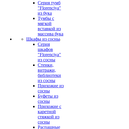
Серия тумб
"Florenciya"
из бука
Тумбы с
мягкой
вставкой из
массива бука
Шкафы из сосны
Серия
шкафов
"Florenciya"
из сосны
Стенки,
витражи,
библиотеки
из сосны
Прихожие из
сосны
Буфеты из
сосны
Прихожие с
каретной
стяжкой из
сосны
Распашные