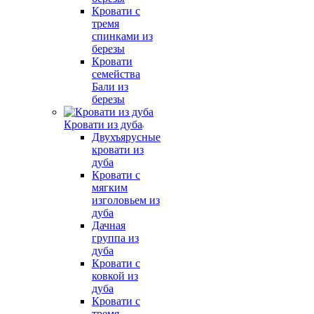
Кровати с
тремя
спинками из
березы
Кровати
семейства
Бали из
березы
Кровати из дуба
Двухъярусные
кровати из
дуба
Кровати с
мягким
изголовьем из
дуба
Дачная
группа из
дуба
Кровати с
ковкой из
дуба
Кровати с
тремя