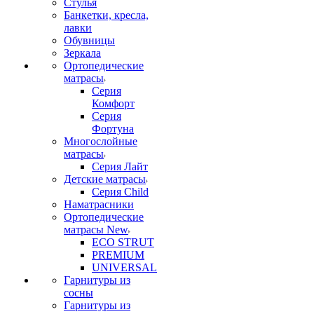
Стулья
Банкетки, кресла,
лавки
Обувницы
Зеркала
Ортопедические
матрасы
Серия
Комфорт
Серия
Фортуна
Многослойные
матрасы
Серия Лайт
Детские матрасы
Серия Child
Наматрасники
Ортопедические
матрасы New
ECO STRUT
PREMIUM
UNIVERSAL
Гарнитуры из
сосны
Гарнитуры из