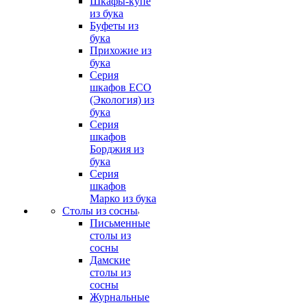
Шкафы-купе
из бука
Буфеты из
бука
Прихожие из
бука
Серия
шкафов ECO
(Экология) из
бука
Серия
шкафов
Борджия из
бука
Серия
шкафов
Марко из бука
Столы из сосны
Письменные
столы из
сосны
Дамские
столы из
сосны
Журнальные