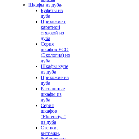
Шкафы из дуба
Буфеты из
дуба
Прихожие с
каретной
стяжкой из
дуба
Серия
шкафов ECO
(Экология) из
дуба
Шкафы-купе
из дуба
Прихожие из
дуба
Распашные
шкафы из
дуба
Серия
шкафов
"Florenciya"
из дуба
Стенки,
витражи,
библиотеки