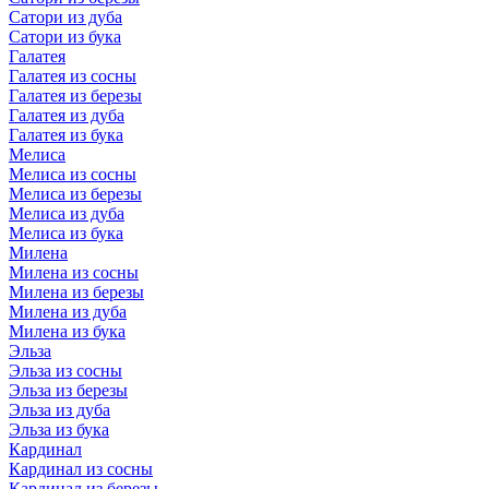
Сатори из дуба
Сатори из бука
Галатея
Галатея из сосны
Галатея из березы
Галатея из дуба
Галатея из бука
Мелиса
Мелиса из сосны
Мелиса из березы
Мелиса из дуба
Мелиса из бука
Милена
Милена из сосны
Милена из березы
Милена из дуба
Милена из бука
Эльза
Эльза из сосны
Эльза из березы
Эльза из дуба
Эльза из бука
Кардинал
Кардинал из сосны
Кардинал из березы