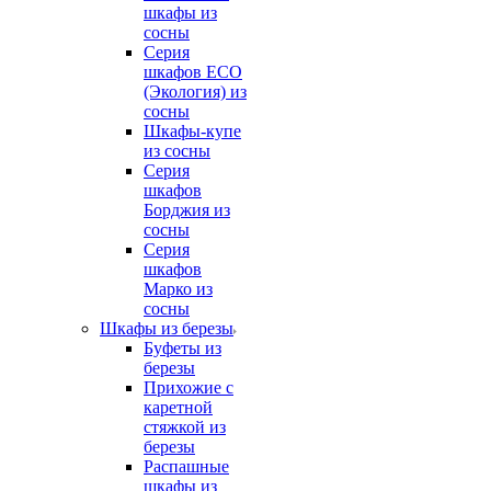
шкафы из
сосны
Серия
шкафов ECO
(Экология) из
сосны
Шкафы-купе
из сосны
Серия
шкафов
Борджия из
сосны
Серия
шкафов
Марко из
сосны
Шкафы из березы
Буфеты из
березы
Прихожие с
каретной
стяжкой из
березы
Распашные
шкафы из