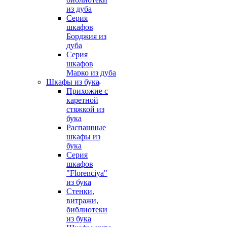
из дуба
Серия
шкафов
Борджия из
дуба
Серия
шкафов
Марко из дуба
Шкафы из бука
Прихожие с
каретной
стяжкой из
бука
Распашные
шкафы из
бука
Серия
шкафов
"Florenciya"
из бука
Стенки,
витражи,
библиотеки
из бука