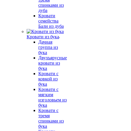
спинками из
дуба
Кровати
семейства
Бали из дуба
Кровати из бука
Дачная
группа из
бука
Двухъярусные
кровати из
бука
Кровати с
ковкой из
бука
Кровати с
мягким
изголовьем из
бука
Кровати с
тремя
спинками из
бука