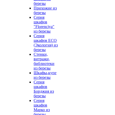
березы
Прихожие из
березы
Серия
шкафов
"Florenciya"
из березы
Серия
шкафов ECO
(Экология) из
березы
Стенки,
витражи,
библиотеки
из березы
Шкафы-купе
из березы
Серия
шкафов
Борджия из
березы
Серия
шкафов
Марко из
березы