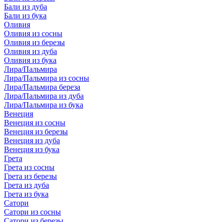
Бали из дуба
Бали из бука
Оливия
Оливия из сосны
Оливия из березы
Оливия из дуба
Оливия из бука
Лира/Пальмира
Лира/Пальмира из сосны
Лира/Пальмира береза
Лира/Пальмира из дуба
Лира/Пальмира из бука
Венеция
Венеция из сосны
Венеция из березы
Венеция из дуба
Венеция из бука
Грета
Грета из сосны
Грета из березы
Грета из дуба
Грета из бука
Сатори
Сатори из сосны
Сатори из березы