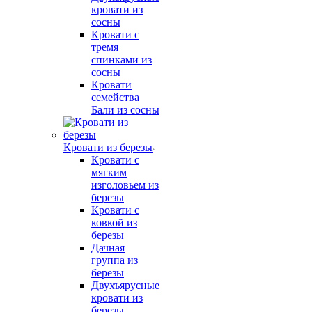
кровати из
сосны
Кровати с
тремя
спинками из
сосны
Кровати
семейства
Бали из сосны
Кровати из березы
Кровати с
мягким
изголовьем из
березы
Кровати с
ковкой из
березы
Дачная
группа из
березы
Двухъярусные
кровати из
березы