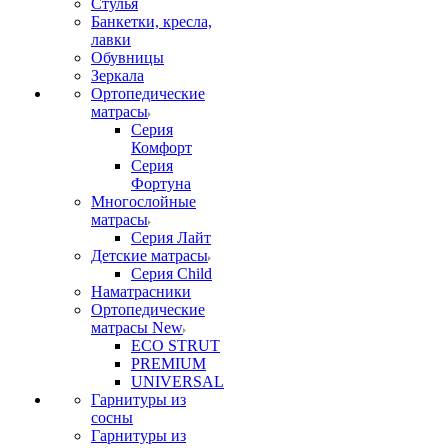
Стулья
Банкетки, кресла,
лавки
Обувницы
Зеркала
Ортопедические
матрасы
Серия
Комфорт
Серия
Фортуна
Многослойные
матрасы
Серия Лайт
Детские матрасы
Серия Child
Наматрасники
Ортопедические
матрасы New
ECO STRUT
PREMIUM
UNIVERSAL
Гарнитуры из
сосны
Гарнитуры из