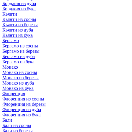
Борджия из дуба
Борджия из бука
Кьянти
Кьянти из сосны
Кьянти из березы
Кьянти из дуба
Кьянти из бука
Бергамо
Бергамо из сосны
Бергамо из березы
Бергамо из дуба
Бергамо из бука
Монако
Монако из сосны
Монако из березы
Монако из дуба
Монако из бука
Флоренция
Флоренция из сосны
Флоренция из березы
Флоренция из дуба
Флоренция из бука
Бали
Бали из сосны
Бали из березы