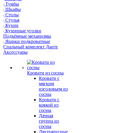
Тумбы
Шкафы
Столы
Стулья
Кухни
Кухонные уголки
Подъёмные механизмы
Ящики подкроватные
Спальный комплект Данте
Аксессуары
Кровати из сосны
Кровати с
мягким
изголовьем из
сосны
Кровати с
ковкой из
сосны
Дачная
группа из
сосны
Двухъярусные