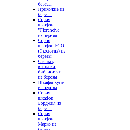
березы
Прихожие из
березы
Серия
шкафов
"Florenciya"
из березы
Серия
шкафов ECO
(Экология) из
березы
Стенки,
витражи,
библиотеки
из березы
Шкафы-купе
из березы
Серия
шкафов
Борджия из
березы
Серия
шкафов
Марко из
березы