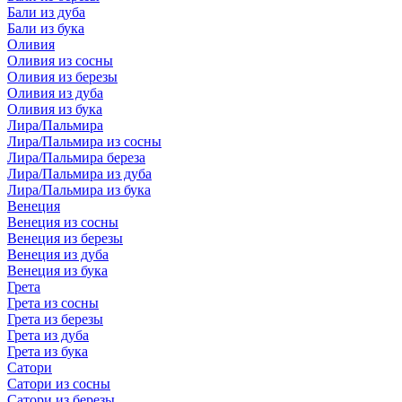
Бали из дуба
Бали из бука
Оливия
Оливия из сосны
Оливия из березы
Оливия из дуба
Оливия из бука
Лира/Пальмира
Лира/Пальмира из сосны
Лира/Пальмира береза
Лира/Пальмира из дуба
Лира/Пальмира из бука
Венеция
Венеция из сосны
Венеция из березы
Венеция из дуба
Венеция из бука
Грета
Грета из сосны
Грета из березы
Грета из дуба
Грета из бука
Сатори
Сатори из сосны
Сатори из березы