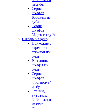
из дуба
Серия
шкафов
Борджия из
дуба
Серия
шкафов
Марко из дуба
Шкафы из бука
Прихожие с
каретной
стяжкой из
бука
Распашные
шкафы из
бука
Серия
шкафов
"Florenciya"
из бука
Стенки,
витражи,
библиотеки
из бука