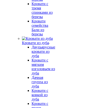
Кровати с
тремя
спинками из
березы
Кровати
семейства
Бали из
березы
Кровати из дуба
Двухъярусные
кровати из
дуба
Кровати с
мягким
изголовьем из
дуба
Дачная
группа из
дуба
Кровати с
ковкой из
дуба
Кровати с
тремя