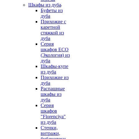
Шкафы из дуба
Буфеты из
дуба
Прихожие с
каретной
стяжкой из
дуба
Серия
шкафов ECO
(Экология) из
дуба
Шкафы-купе
из дуба
Прихожие из
дуба
Распашные
шкафы из
дуба
Серия
шкафов
"Florenciya"
из дуба
Стенки,
витражи,
библиотеки