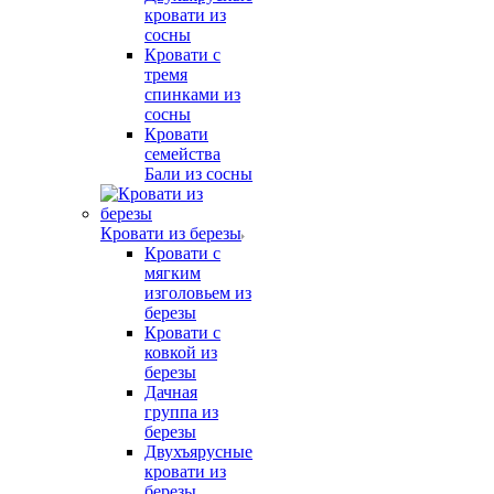
кровати из
сосны
Кровати с
тремя
спинками из
сосны
Кровати
семейства
Бали из сосны
Кровати из березы
Кровати с
мягким
изголовьем из
березы
Кровати с
ковкой из
березы
Дачная
группа из
березы
Двухъярусные
кровати из
березы