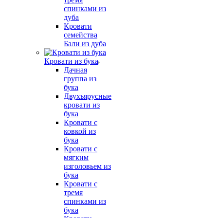
спинками из
дуба
Кровати
семейства
Бали из дуба
Кровати из бука
Дачная
группа из
бука
Двухъярусные
кровати из
бука
Кровати с
ковкой из
бука
Кровати с
мягким
изголовьем из
бука
Кровати с
тремя
спинками из
бука