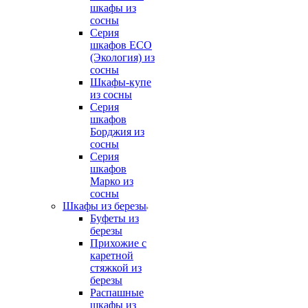
шкафы из
сосны
Серия
шкафов ECO
(Экология) из
сосны
Шкафы-купе
из сосны
Серия
шкафов
Борджия из
сосны
Серия
шкафов
Марко из
сосны
Шкафы из березы
Буфеты из
березы
Прихожие с
каретной
стяжкой из
березы
Распашные
шкафы из