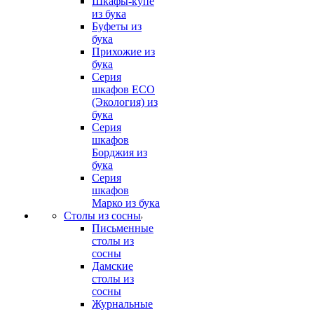
Шкафы-купе
из бука
Буфеты из
бука
Прихожие из
бука
Серия
шкафов ECO
(Экология) из
бука
Серия
шкафов
Борджия из
бука
Серия
шкафов
Марко из бука
Столы из сосны
Письменные
столы из
сосны
Дамские
столы из
сосны
Журнальные