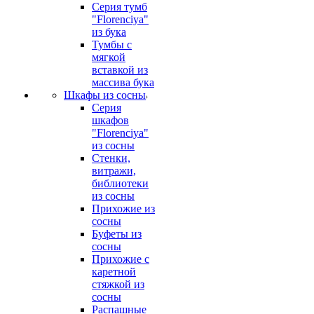
Серия тумб
"Florenciya"
из бука
Тумбы с
мягкой
вставкой из
массива бука
Шкафы из сосны
Серия
шкафов
"Florenciya"
из сосны
Стенки,
витражи,
библиотеки
из сосны
Прихожие из
сосны
Буфеты из
сосны
Прихожие с
каретной
стяжкой из
сосны
Распашные