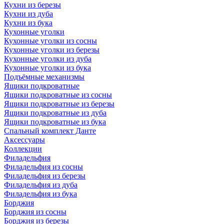
Кухни из березы
Кухни из дуба
Кухни из бука
Кухонные уголки
Кухонные уголки из сосны
Кухонные уголки из березы
Кухонные уголки из дуба
Кухонные уголки из бука
Подъёмные механизмы
Ящики подкроватные
Ящики подкроватные из сосны
Ящики подкроватные из березы
Ящики подкроватные из дуба
Ящики подкроватные из бука
Спальный комплект Данте
Аксессуары
Коллекции
Филадельфия
Филадельфия из сосны
Филадельфия из березы
Филадельфия из дуба
Филадельфия из бука
Борджия
Борджия из сосны
Борджия из березы