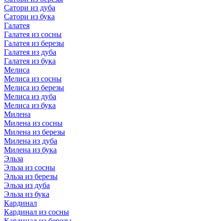
Сатори из дуба
Сатори из бука
Галатея
Галатея из сосны
Галатея из березы
Галатея из дуба
Галатея из бука
Мелиса
Мелиса из сосны
Мелиса из березы
Мелиса из дуба
Мелиса из бука
Милена
Милена из сосны
Милена из березы
Милена из дуба
Милена из бука
Эльза
Эльза из сосны
Эльза из березы
Эльза из дуба
Эльза из бука
Кардинал
Кардинал из сосны
Кардинал из березы