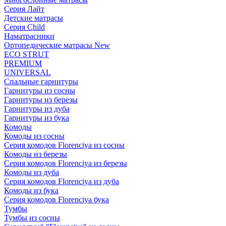
Серия Лайт
Детские матрасы
Серия Child
Наматрасники
Ортопедические матрасы New
ECO STRUT
PREMIUM
UNIVERSAL
Спальные гарнитуры
Гарнитуры из сосны
Гарнитуры из березы
Гарнитуры из дуба
Гарнитуры из бука
Комоды
Комоды из сосны
Серия комодов Florenciya из сосны
Комоды из березы
Серия комодов Florenciya из березы
Комоды из дуба
Серия комодов Florenciya из дуба
Комоды из бука
Серия комодов Florenciya бука
Тумбы
Тумбы из сосны