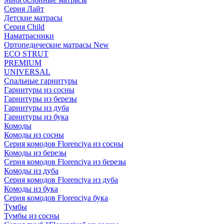
Серия Лайт
Детские матрасы
Серия Child
Наматрасники
Ортопедические матрасы New
ECO STRUT
PREMIUM
UNIVERSAL
Спальные гарнитуры
Гарнитуры из сосны
Гарнитуры из березы
Гарнитуры из дуба
Гарнитуры из бука
Комоды
Комоды из сосны
Серия комодов Florenciya из сосны
Комоды из березы
Серия комодов Florenciya из березы
Комоды из дуба
Серия комодов Florenciya из дуба
Комоды из бука
Серия комодов Florenciya бука
Тумбы
Тумбы из сосны