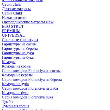
Серия Лайт
Детские матрасы
Серия Child
Наматрасники
Ортопедические матрасы New
ECO STRUT
PREMIUM
UNIVERSAL
Спальные гарнитуры
Гарнитуры из сосны
Гарнитуры из березы
Гарнитуры из дуба
Гарнитуры из бука
Комоды
Комоды из сосны
Серия комодов Florenciya из сосны
Комоды из березы
Серия комодов Florenciya из березы
Комоды из дуба
Серия комодов Florenciya из дуба
Комоды из бука
Серия комодов Florenciya бука
Тумбы
Тумбы из сосны