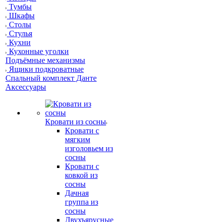
Тумбы
Шкафы
Столы
Стулья
Кухни
Кухонные уголки
Подъёмные механизмы
Ящики подкроватные
Спальный комплект Данте
Аксессуары
Кровати из сосны
Кровати с
мягким
изголовьем из
сосны
Кровати с
ковкой из
сосны
Дачная
группа из
сосны
Двухъярусные