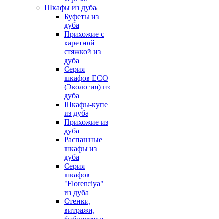
Шкафы из дуба
Буфеты из
дуба
Прихожие с
каретной
стяжкой из
дуба
Серия
шкафов ECO
(Экология) из
дуба
Шкафы-купе
из дуба
Прихожие из
дуба
Распашные
шкафы из
дуба
Серия
шкафов
"Florenciya"
из дуба
Стенки,
витражи,
библиотеки