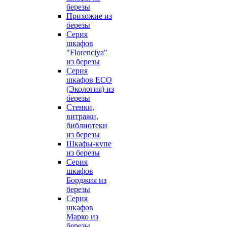
березы
Прихожие из
березы
Серия
шкафов
"Florenciya"
из березы
Серия
шкафов ECO
(Экология) из
березы
Стенки,
витражи,
библиотеки
из березы
Шкафы-купе
из березы
Серия
шкафов
Борджия из
березы
Серия
шкафов
Марко из
березы