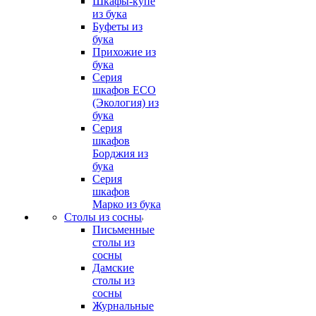
Шкафы-купе
из бука
Буфеты из
бука
Прихожие из
бука
Серия
шкафов ECO
(Экология) из
бука
Серия
шкафов
Борджия из
бука
Серия
шкафов
Марко из бука
Столы из сосны
Письменные
столы из
сосны
Дамские
столы из
сосны
Журнальные