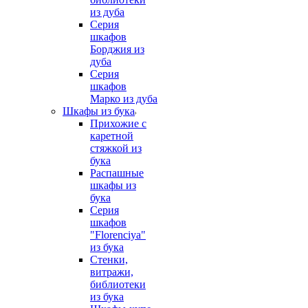
из дуба
Серия
шкафов
Борджия из
дуба
Серия
шкафов
Марко из дуба
Шкафы из бука
Прихожие с
каретной
стяжкой из
бука
Распашные
шкафы из
бука
Серия
шкафов
"Florenciya"
из бука
Стенки,
витражи,
библиотеки
из бука