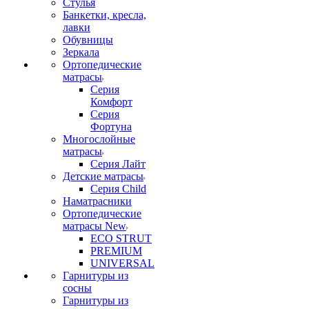
Стулья
Банкетки, кресла,
лавки
Обувницы
Зеркала
Ортопедические
матрасы
Серия
Комфорт
Серия
Фортуна
Многослойные
матрасы
Серия Лайт
Детские матрасы
Серия Child
Наматрасники
Ортопедические
матрасы New
ECO STRUT
PREMIUM
UNIVERSAL
Гарнитуры из
сосны
Гарнитуры из