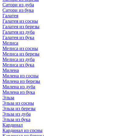
Сатори из дуба
Сатори из бука
Галатея
Галатея из сосны
Галатея из березы
Галатея из дуба
Галатея из бука
Мелиса
Мелиса из сосны
Мелиса из березы
Мелиса из дуба
Мелиса из бука
Милена
Милена из сосны
Милена из березы
Милена из дуба
Милена из бука
Эльза
Эльза из сосны
Эльза из березы
Эльза из дуба
Эльза из бука
Кардинал
Кардинал из сосны
Кардинал из березы