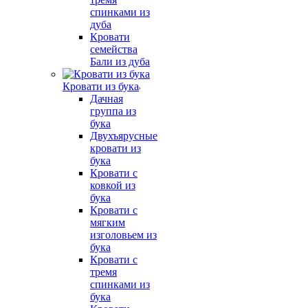
спинками из
дуба
Кровати
семейства
Бали из дуба
Кровати из бука
Дачная
группа из
бука
Двухъярусные
кровати из
бука
Кровати с
ковкой из
бука
Кровати с
мягким
изголовьем из
бука
Кровати с
тремя
спинками из
бука