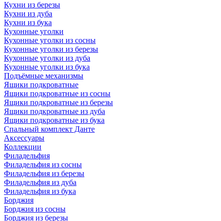
Кухни из березы
Кухни из дуба
Кухни из бука
Кухонные уголки
Кухонные уголки из сосны
Кухонные уголки из березы
Кухонные уголки из дуба
Кухонные уголки из бука
Подъёмные механизмы
Ящики подкроватные
Ящики подкроватные из сосны
Ящики подкроватные из березы
Ящики подкроватные из дуба
Ящики подкроватные из бука
Спальный комплект Данте
Аксессуары
Коллекции
Филадельфия
Филадельфия из сосны
Филадельфия из березы
Филадельфия из дуба
Филадельфия из бука
Борджия
Борджия из сосны
Борджия из березы