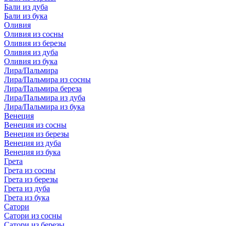
Бали из дуба
Бали из бука
Оливия
Оливия из сосны
Оливия из березы
Оливия из дуба
Оливия из бука
Лира/Пальмира
Лира/Пальмира из сосны
Лира/Пальмира береза
Лира/Пальмира из дуба
Лира/Пальмира из бука
Венеция
Венеция из сосны
Венеция из березы
Венеция из дуба
Венеция из бука
Грета
Грета из сосны
Грета из березы
Грета из дуба
Грета из бука
Сатори
Сатори из сосны
Сатори из березы