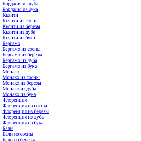
Борджия из дуба
Борджия из бука
Кьянти
Кьянти из сосны
Кьянти из березы
Кьянти из дуба
Кьянти из бука
Бергамо
Бергамо из сосны
Бергамо из березы
Бергамо из дуба
Бергамо из бука
Монако
Монако из сосны
Монако из березы
Монако из дуба
Монако из бука
Флоренция
Флоренция из сосны
Флоренция из березы
Флоренция из дуба
Флоренция из бука
Бали
Бали из сосны
Бали из березы