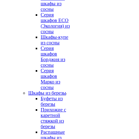
шкафы из
сосны
Серия
шкафов ECO
(Экология) из
сосны
Шкафы-купе
из сосны
Серия
шкафов
Борджия из
сосны
Серия
шкафов
Марко из
сосны
Шкафы из березы
Буфеты из
березы
Прихожие с
каретной
стяжкой из
березы
Распашные
шкафы из