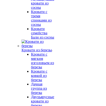
кровати из
сосны
Кровати с
тремя
спинками из
сосны
Кровати
семейства
Бали из сосны
Кровати из березы
Кровати с
мягким
изголовьем из
березы
Кровати с
ковкой из
березы
Дачная
группа из
березы
Двухъярусные
кровати из
березы