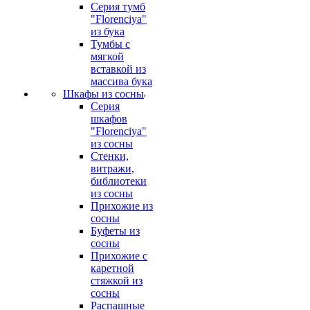
Серия тумб
"Florenciya"
из бука
Тумбы с
мягкой
вставкой из
массива бука
Шкафы из сосны
Серия
шкафов
"Florenciya"
из сосны
Стенки,
витражи,
библиотеки
из сосны
Прихожие из
сосны
Буфеты из
сосны
Прихожие с
каретной
стяжкой из
сосны
Распашные