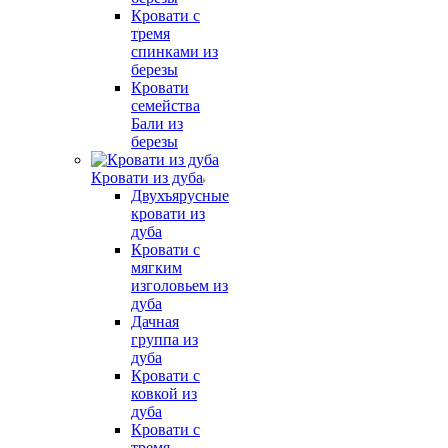
Кровати с
тремя
спинками из
березы
Кровати
семейства
Бали из
березы
Кровати из дуба
Двухъярусные
кровати из
дуба
Кровати с
мягким
изголовьем из
дуба
Дачная
группа из
дуба
Кровати с
ковкой из
дуба
Кровати с
тремя