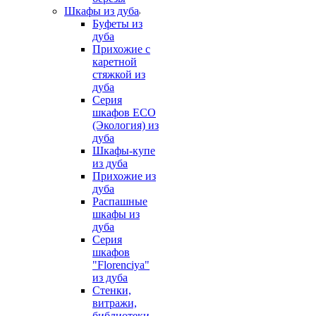
Шкафы из дуба
Буфеты из
дуба
Прихожие с
каретной
стяжкой из
дуба
Серия
шкафов ECO
(Экология) из
дуба
Шкафы-купе
из дуба
Прихожие из
дуба
Распашные
шкафы из
дуба
Серия
шкафов
"Florenciya"
из дуба
Стенки,
витражи,
библиотеки