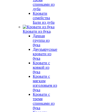
спинками из
дуба
Кровати
семейства
Бали из дуба
Кровати из бука
Дачная
группа из
бука
Двухъярусные
кровати из
бука
Кровати с
ковкой из
бука
Кровати с
мягким
изголовьем из
бука
Кровати с
тремя
спинками из
бука