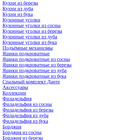
Кухни из березы
Кухни из дуба
Кухни из бука
Кухонные уголки
Кухонные уголки из сосны
Кухонные уголки из березы
Кухонные уголки из дуба
Кухонные уголки из бука
Подъёмные механизмы
Ящики подкроватные
Ящики подкроватные из сосны
Ящики подкроватные из березы
Ящики подкроватные из дуба
Ящики подкроватные из бука
Спальный комплект Данте
Аксессуары
Коллекции
Филадельфия
Филадельфия из сосны
Филадельфия из березы
Филадельфия из дуба
Филадельфия из бука
Борджия
Борджия из сосны
Борджия из березы