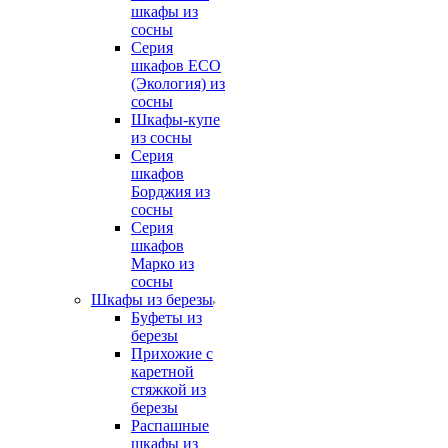
шкафы из
сосны
Серия
шкафов ECO
(Экология) из
сосны
Шкафы-купе
из сосны
Серия
шкафов
Борджия из
сосны
Серия
шкафов
Марко из
сосны
Шкафы из березы
Буфеты из
березы
Прихожие с
каретной
стяжкой из
березы
Распашные
шкафы из