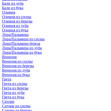
Бали из дуба
Бали из бука
Оливия
Оливия из сосны
Оливия из березы
Оливия из дуба
Оливия из бука
Лира/Пальмира
Лира/Пальмира из сосны
Лира/Пальмира береза
Лира/Пальмира из дуба
Лира/Пальмира из бука
Венеция
Венеция из сосны
Венеция из березы
Венеция из дуба
Венеция из бука
Грета
Грета из сосны
Грета из березы
Грета из дуба
Грета из бука
Сатори
Сатори из сосны
Сатори из березы