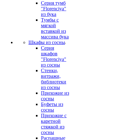
Серия тумб
"Florenciya"
из бука
Тумбы с
мягкой
вставкой из
массива бука
Шкафы из сосны
Серия
шкафов
"Florenciya"
из сосны
Стенки,
витражи,
библиотеки
из сосны
Прихожие из
сосны
Буфеты из
сосны
Прихожие с
каретной
стяжкой из
сосны
Распашные