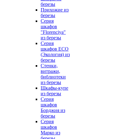
березы
Прихожие из
березы
Серия
шкафов
"Florenciya"
из березы
Серия
шкафов ECO
(Экология) из
березы
Стенки,
витражи,
библиотеки
из березы
Шкафы-купе
из березы
Серия
шкафов
Борджия из
березы
Серия
шкафов
Марко из
березы