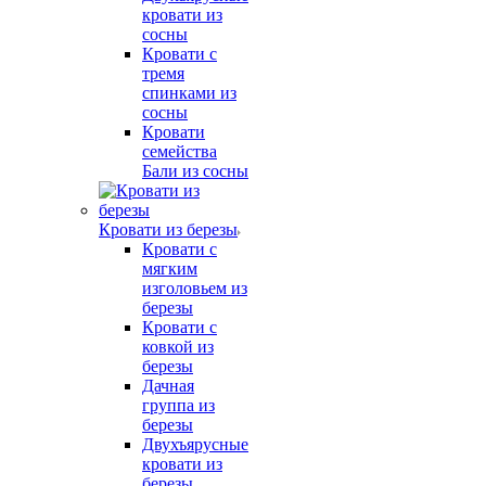
кровати из
сосны
Кровати с
тремя
спинками из
сосны
Кровати
семейства
Бали из сосны
Кровати из березы
Кровати с
мягким
изголовьем из
березы
Кровати с
ковкой из
березы
Дачная
группа из
березы
Двухъярусные
кровати из
березы