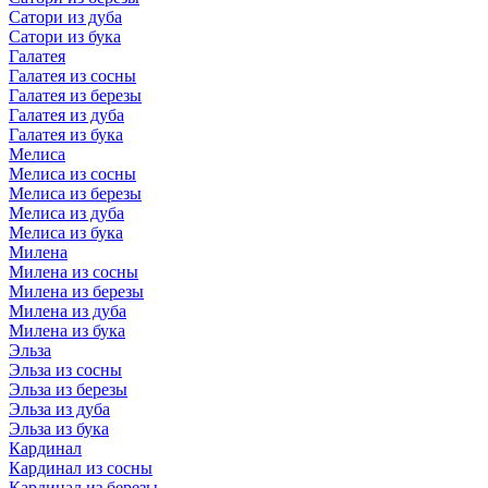
Сатори из дуба
Сатори из бука
Галатея
Галатея из сосны
Галатея из березы
Галатея из дуба
Галатея из бука
Мелиса
Мелиса из сосны
Мелиса из березы
Мелиса из дуба
Мелиса из бука
Милена
Милена из сосны
Милена из березы
Милена из дуба
Милена из бука
Эльза
Эльза из сосны
Эльза из березы
Эльза из дуба
Эльза из бука
Кардинал
Кардинал из сосны
Кардинал из березы