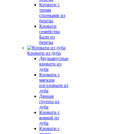
Кровати с
тремя
спинками из
березы
Кровати
семейства
Бали из
березы
Кровати из дуба
Двухъярусные
кровати из
дуба
Кровати с
мягким
изголовьем из
дуба
Дачная
группа из
дуба
Кровати с
ковкой из
дуба
Кровати с
тремя