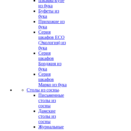
Шкафы-купе
из бука
Буфеты из
бука
Прихожие из
бука
Серия
шкафов ECO
(Экология) из
бука
Серия
шкафов
Борджия из
бука
Серия
шкафов
Марко из бука
Столы из сосны
Письменные
столы из
сосны
Дамские
столы из
сосны
Журнальные