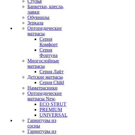
Стулья
Банкетки, кресла,
лавки
Обувницы
Зеркала
Ортопедические
матрасы
Серия
Комфорт
Серия
Фортуна
Многослойные
матрасы
Серия Лайт
Детские матрасы
Серия Child
Наматрасники
Ортопедические
матрасы New
ECO STRUT
PREMIUM
UNIVERSAL
Гарнитуры из
сосны
Гарнитуры из