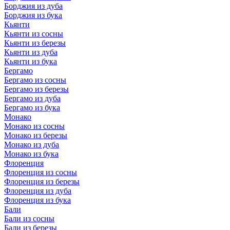
Борджия из дуба
Борджия из бука
Кьянти
Кьянти из сосны
Кьянти из березы
Кьянти из дуба
Кьянти из бука
Бергамо
Бергамо из сосны
Бергамо из березы
Бергамо из дуба
Бергамо из бука
Монако
Монако из сосны
Монако из березы
Монако из дуба
Монако из бука
Флоренция
Флоренция из сосны
Флоренция из березы
Флоренция из дуба
Флоренция из бука
Бали
Бали из сосны
Бали из березы