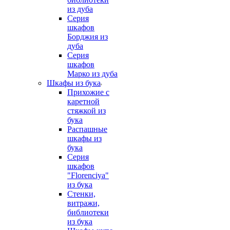
из дуба
Серия
шкафов
Борджия из
дуба
Серия
шкафов
Марко из дуба
Шкафы из бука
Прихожие с
каретной
стяжкой из
бука
Распашные
шкафы из
бука
Серия
шкафов
"Florenciya"
из бука
Стенки,
витражи,
библиотеки
из бука