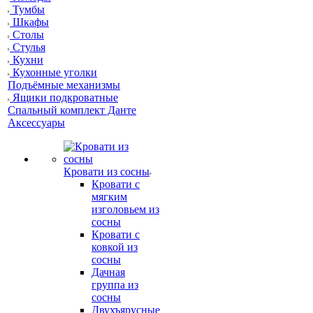
Тумбы
Шкафы
Столы
Стулья
Кухни
Кухонные уголки
Подъёмные механизмы
Ящики подкроватные
Спальный комплект Данте
Аксессуары
Кровати из сосны
Кровати с
мягким
изголовьем из
сосны
Кровати с
ковкой из
сосны
Дачная
группа из
сосны
Двухъярусные