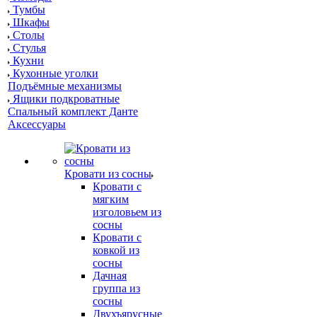
Тумбы
Шкафы
Столы
Стулья
Кухни
Кухонные уголки
Подъёмные механизмы
Ящики подкроватные
Спальный комплект Данте
Аксессуары
Кровати из сосны
Кровати с
мягким
изголовьем из
сосны
Кровати с
ковкой из
сосны
Дачная
группа из
сосны
Двухъярусные