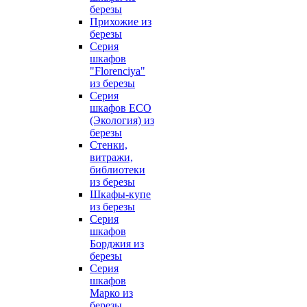
березы
Прихожие из
березы
Серия
шкафов
"Florenciya"
из березы
Серия
шкафов ECO
(Экология) из
березы
Стенки,
витражи,
библиотеки
из березы
Шкафы-купе
из березы
Серия
шкафов
Борджия из
березы
Серия
шкафов
Марко из
березы