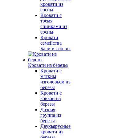
кровати из
сосны
Кровати с
тремя
спинками из
сосны
Кровати
семейства
Бали из сосны
Кровати из березы
Кровати с
мягким
изголовьем из
березы
Кровати с
ковкой из
березы
Дачная
группа из
березы
Двухъярусные
кровати из
березы