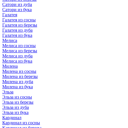
Сатори из дуба
Сатори из бука
Галатея
Галатея из сосны
Галатея из березы
Галатея из дуба
Галатея из бука
Мелиса
Мелиса из сосны
Мелиса из березы
Мелиса из дуба
Мелиса из бука
Милена
Милена из сосны
Милена из березы
Милена из дуба
Милена из бука
Эльза
Эльза из сосны
Эльза из березы
Эльза из дуба
Эльза из бука
Кардинал
Кардинал из сосны
Кардинал из березы