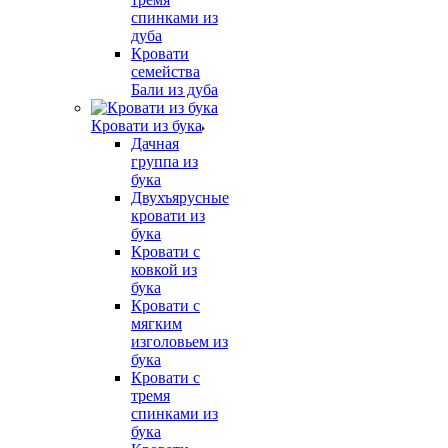
спинками из
дуба
Кровати
семейства
Бали из дуба
Кровати из бука
Дачная
группа из
бука
Двухъярусные
кровати из
бука
Кровати с
ковкой из
бука
Кровати с
мягким
изголовьем из
бука
Кровати с
тремя
спинками из
бука