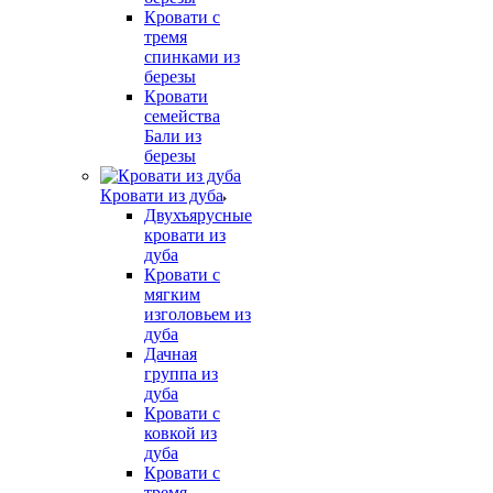
Кровати с
тремя
спинками из
березы
Кровати
семейства
Бали из
березы
Кровати из дуба
Двухъярусные
кровати из
дуба
Кровати с
мягким
изголовьем из
дуба
Дачная
группа из
дуба
Кровати с
ковкой из
дуба
Кровати с
тремя