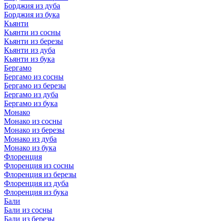
Борджия из дуба
Борджия из бука
Кьянти
Кьянти из сосны
Кьянти из березы
Кьянти из дуба
Кьянти из бука
Бергамо
Бергамо из сосны
Бергамо из березы
Бергамо из дуба
Бергамо из бука
Монако
Монако из сосны
Монако из березы
Монако из дуба
Монако из бука
Флоренция
Флоренция из сосны
Флоренция из березы
Флоренция из дуба
Флоренция из бука
Бали
Бали из сосны
Бали из березы