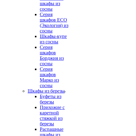
шкафы из
сосны
Серия
шкафов ECO
(Экология) из
сосны
Шкафы-купе
из сосны
Серия
шкафов
Борджия из
сосны
Серия
шкафов
Марко из
сосны
Шкафы из березы
Буфеты из
березы
Прихожие с
каретной
стяжкой из
березы
Распашные
шкафы из