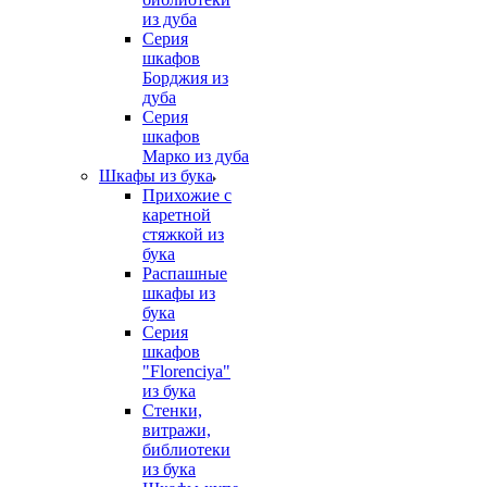
из дуба
Серия
шкафов
Борджия из
дуба
Серия
шкафов
Марко из дуба
Шкафы из бука
Прихожие с
каретной
стяжкой из
бука
Распашные
шкафы из
бука
Серия
шкафов
"Florenciya"
из бука
Стенки,
витражи,
библиотеки
из бука