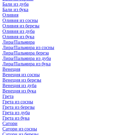
Бали из дуба
Бали из бука
Оливия
Оливия из сосны
Оливия из березы
Оливия из дуба
Оливия из бука
Лира/Пальмира
Лира/Пальмира из сосны
Лира/Пальмира береза
Лира/Пальмира из дуба
Лира/Пальмира из бука
Венеция
Венеция из сосны
Венеция из березы
Венеция из дуба
Венеция из бука
Грета
Грета из сосны
Грета из березы
Грета из дуба
Грета из бука
Сатори
Сатори из сосны
Сатори из березы