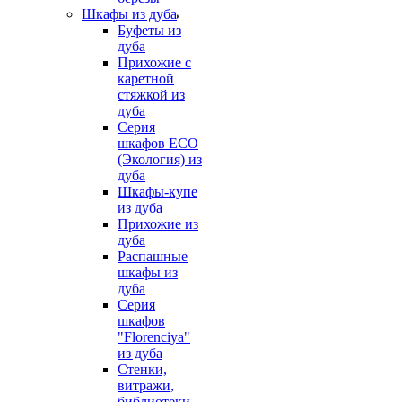
Шкафы из дуба
Буфеты из
дуба
Прихожие с
каретной
стяжкой из
дуба
Серия
шкафов ECO
(Экология) из
дуба
Шкафы-купе
из дуба
Прихожие из
дуба
Распашные
шкафы из
дуба
Серия
шкафов
"Florenciya"
из дуба
Стенки,
витражи,
библиотеки