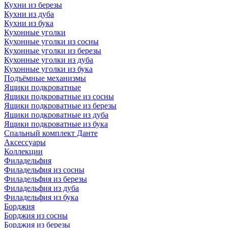
Кухни из березы
Кухни из дуба
Кухни из бука
Кухонные уголки
Кухонные уголки из сосны
Кухонные уголки из березы
Кухонные уголки из дуба
Кухонные уголки из бука
Подъёмные механизмы
Ящики подкроватные
Ящики подкроватные из сосны
Ящики подкроватные из березы
Ящики подкроватные из дуба
Ящики подкроватные из бука
Спальный комплект Данте
Аксессуары
Коллекции
Филадельфия
Филадельфия из сосны
Филадельфия из березы
Филадельфия из дуба
Филадельфия из бука
Борджия
Борджия из сосны
Борджия из березы