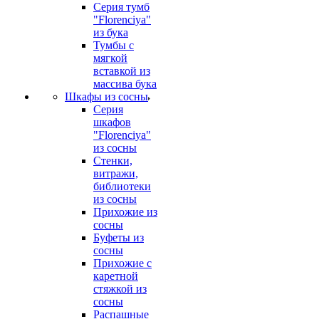
Серия тумб
"Florenciya"
из бука
Тумбы с
мягкой
вставкой из
массива бука
Шкафы из сосны
Серия
шкафов
"Florenciya"
из сосны
Стенки,
витражи,
библиотеки
из сосны
Прихожие из
сосны
Буфеты из
сосны
Прихожие с
каретной
стяжкой из
сосны
Распашные