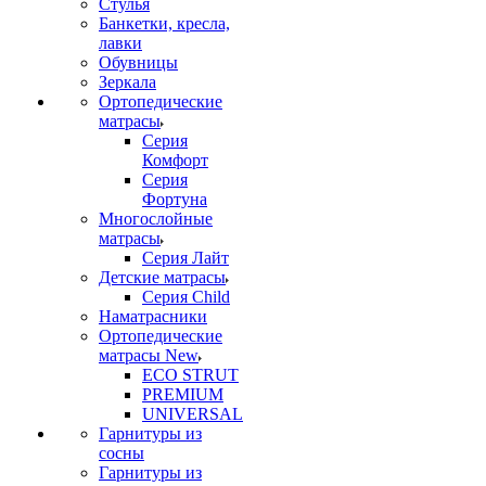
Стулья
Банкетки, кресла,
лавки
Обувницы
Зеркала
Ортопедические
матрасы
Серия
Комфорт
Серия
Фортуна
Многослойные
матрасы
Серия Лайт
Детские матрасы
Серия Child
Наматрасники
Ортопедические
матрасы New
ECO STRUT
PREMIUM
UNIVERSAL
Гарнитуры из
сосны
Гарнитуры из