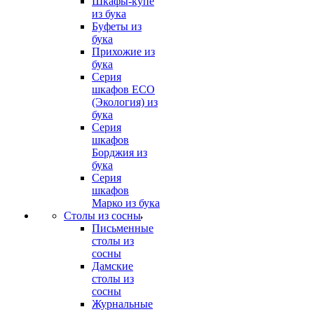
Шкафы-купе
из бука
Буфеты из
бука
Прихожие из
бука
Серия
шкафов ECO
(Экология) из
бука
Серия
шкафов
Борджия из
бука
Серия
шкафов
Марко из бука
Столы из сосны
Письменные
столы из
сосны
Дамские
столы из
сосны
Журнальные