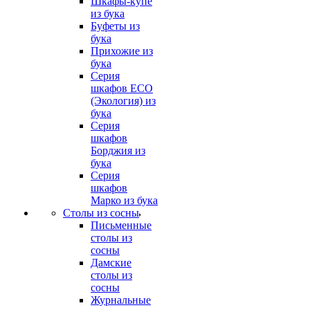
Шкафы-купе
из бука
Буфеты из
бука
Прихожие из
бука
Серия
шкафов ECO
(Экология) из
бука
Серия
шкафов
Борджия из
бука
Серия
шкафов
Марко из бука
Столы из сосны
Письменные
столы из
сосны
Дамские
столы из
сосны
Журнальные