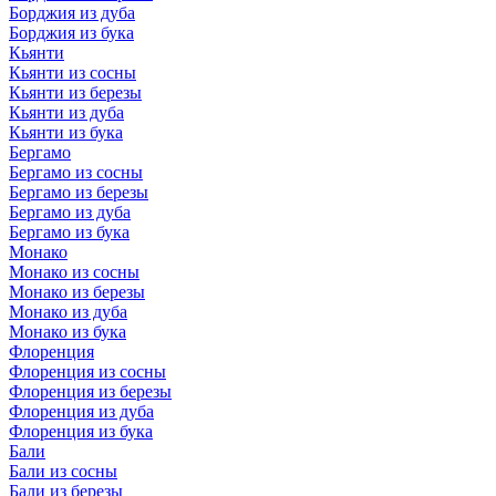
Борджия из дуба
Борджия из бука
Кьянти
Кьянти из сосны
Кьянти из березы
Кьянти из дуба
Кьянти из бука
Бергамо
Бергамо из сосны
Бергамо из березы
Бергамо из дуба
Бергамо из бука
Монако
Монако из сосны
Монако из березы
Монако из дуба
Монако из бука
Флоренция
Флоренция из сосны
Флоренция из березы
Флоренция из дуба
Флоренция из бука
Бали
Бали из сосны
Бали из березы