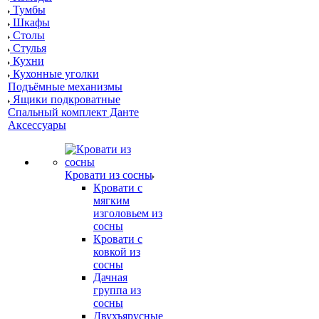
Тумбы
Шкафы
Столы
Стулья
Кухни
Кухонные уголки
Подъёмные механизмы
Ящики подкроватные
Спальный комплект Данте
Аксессуары
Кровати из сосны
Кровати с
мягким
изголовьем из
сосны
Кровати с
ковкой из
сосны
Дачная
группа из
сосны
Двухъярусные