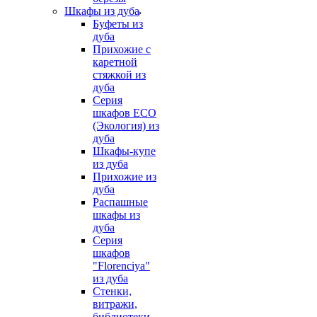
Шкафы из дуба
Буфеты из
дуба
Прихожие с
каретной
стяжкой из
дуба
Серия
шкафов ECO
(Экология) из
дуба
Шкафы-купе
из дуба
Прихожие из
дуба
Распашные
шкафы из
дуба
Серия
шкафов
"Florenciya"
из дуба
Стенки,
витражи,
библиотеки