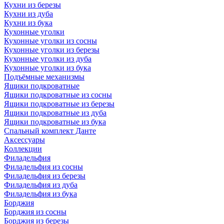
Кухни из березы
Кухни из дуба
Кухни из бука
Кухонные уголки
Кухонные уголки из сосны
Кухонные уголки из березы
Кухонные уголки из дуба
Кухонные уголки из бука
Подъёмные механизмы
Ящики подкроватные
Ящики подкроватные из сосны
Ящики подкроватные из березы
Ящики подкроватные из дуба
Ящики подкроватные из бука
Спальный комплект Данте
Аксессуары
Коллекции
Филадельфия
Филадельфия из сосны
Филадельфия из березы
Филадельфия из дуба
Филадельфия из бука
Борджия
Борджия из сосны
Борджия из березы