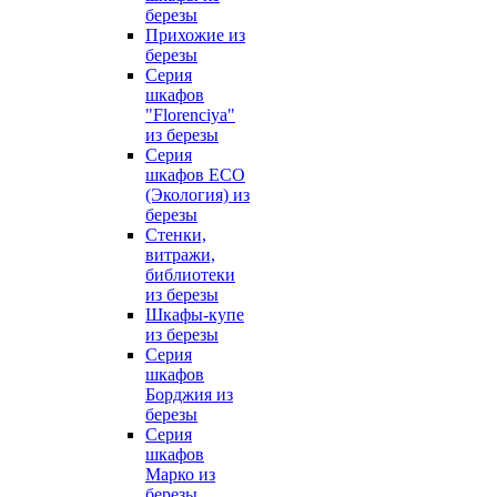
березы
Прихожие из
березы
Серия
шкафов
"Florenciya"
из березы
Серия
шкафов ECO
(Экология) из
березы
Стенки,
витражи,
библиотеки
из березы
Шкафы-купе
из березы
Серия
шкафов
Борджия из
березы
Серия
шкафов
Марко из
березы