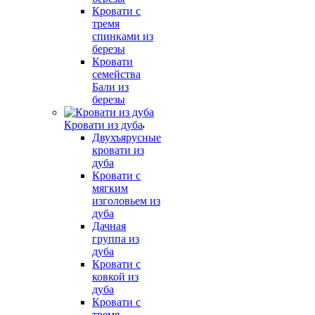
Кровати с
тремя
спинками из
березы
Кровати
семейства
Бали из
березы
Кровати из дуба
Двухъярусные
кровати из
дуба
Кровати с
мягким
изголовьем из
дуба
Дачная
группа из
дуба
Кровати с
ковкой из
дуба
Кровати с
тремя