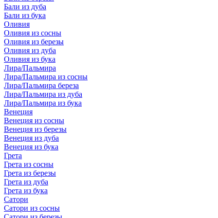
Бали из дуба
Бали из бука
Оливия
Оливия из сосны
Оливия из березы
Оливия из дуба
Оливия из бука
Лира/Пальмира
Лира/Пальмира из сосны
Лира/Пальмира береза
Лира/Пальмира из дуба
Лира/Пальмира из бука
Венеция
Венеция из сосны
Венеция из березы
Венеция из дуба
Венеция из бука
Грета
Грета из сосны
Грета из березы
Грета из дуба
Грета из бука
Сатори
Сатори из сосны
Сатори из березы