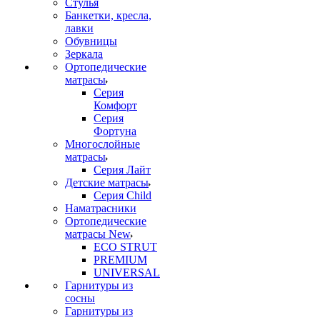
Стулья
Банкетки, кресла,
лавки
Обувницы
Зеркала
Ортопедические
матрасы
Серия
Комфорт
Серия
Фортуна
Многослойные
матрасы
Серия Лайт
Детские матрасы
Серия Child
Наматрасники
Ортопедические
матрасы New
ECO STRUT
PREMIUM
UNIVERSAL
Гарнитуры из
сосны
Гарнитуры из