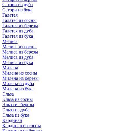
Сатори из дуба
Сатори из бука
Галатея
Галатея из сосны
Галатея из березы
Галатея из дуба
Галатея из бука
Мелиса
Мелиса из сосны
Мелиса из березы
Мелиса из дуба
Мелиса из бука
Милена
Милена из сосны
Милена из березы
Милена из дуба
Милена из бука
Эльза
Эльза из сосны
Эльза из березы
Эльза из дуба
Эльза из бука
Кардинал
Кардинал из сосны
Кардинал из березы