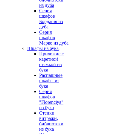
из дуба
Серия
шкафов
Борджия из
дуба
Серия
шкафов
Марко из дуба
Шкафы из бука
Прихожие с
каретной
стяжкой из
бука
Распашные
шкафы из
бука
Серия
шкафов
"Florenciya"
из бука
Стенки,
витражи,
библиотеки
из бука