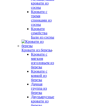
кровати из
сосны
Кровати с
тремя
спинками из
сосны
Кровати
семейства
Бали из сосны
Кровати из березы
Кровати с
мягким
изголовьем из
березы
Кровати с
ковкой из
березы
Дачная
группа из
березы
Двухъярусные
кровати из
березы