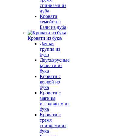
спинками из
дуба
Кровати
семейства
Бали из дуба
Кровати из бука
Дачная
группа из
бука
Двухъярусные
кровати из
бука
Кровати с
ковкой из
бука
Кровати с
мягким
изголовьем из
бука
Кровати с
тремя
спинками из
бука