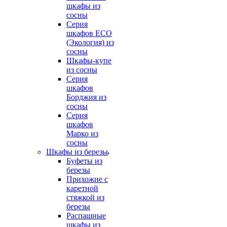
шкафы из
сосны
Серия
шкафов ECO
(Экология) из
сосны
Шкафы-купе
из сосны
Серия
шкафов
Борджия из
сосны
Серия
шкафов
Марко из
сосны
Шкафы из березы
Буфеты из
березы
Прихожие с
каретной
стяжкой из
березы
Распашные
шкафы из