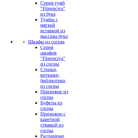
Серия тумб
"Florenciya"
из бука
Тумбы с
мягкой
вставкой из
массива бука
Шкафы из сосны
Серия
шкафов
"Florenciya"
из сосны
Стенки,
витражи,
библиотеки
из сосны
Прихожие из
сосны
Буфеты из
сосны
Прихожие с
каретной
стяжкой из
сосны
Распашные