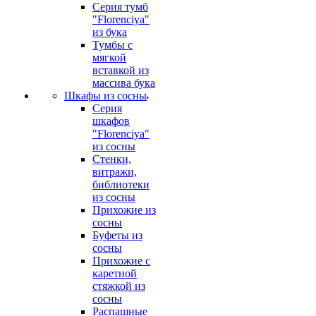
Серия тумб
"Florenciya"
из бука
Тумбы с
мягкой
вставкой из
массива бука
Шкафы из сосны
Серия
шкафов
"Florenciya"
из сосны
Стенки,
витражи,
библиотеки
из сосны
Прихожие из
сосны
Буфеты из
сосны
Прихожие с
каретной
стяжкой из
сосны
Распашные