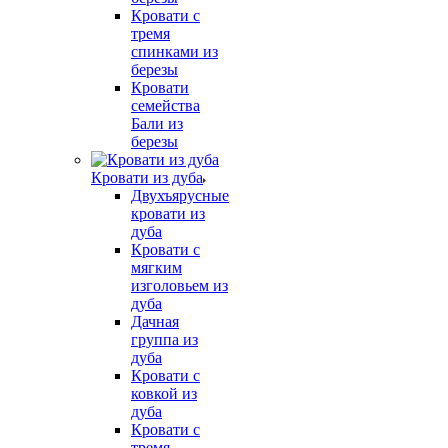
Кровати с
тремя
спинками из
березы
Кровати
семейства
Бали из
березы
Кровати из дуба
Двухъярусные
кровати из
дуба
Кровати с
мягким
изголовьем из
дуба
Дачная
группа из
дуба
Кровати с
ковкой из
дуба
Кровати с
тремя