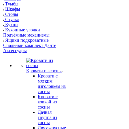
Тумбы
Шкафы
Столы
Стулья
Кухни
Кухонные уголки
Подъёмные механизмы
Ящики подкроватные
Спальный комплект Данте
Аксессуары
Кровати из сосны
Кровати с
мягким
изголовьем из
сосны
Кровати с
ковкой из
сосны
Дачная
группа из
сосны
Двухъярусные