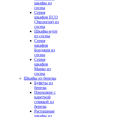
шкафы из
сосны
Серия
шкафов ECO
(Экология) из
сосны
Шкафы-купе
из сосны
Серия
шкафов
Борджия из
сосны
Серия
шкафов
Марко из
сосны
Шкафы из березы
Буфеты из
березы
Прихожие с
каретной
стяжкой из
березы
Распашные
шкафы из