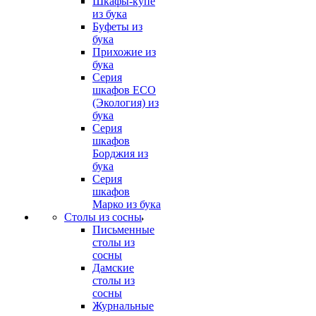
Шкафы-купе
из бука
Буфеты из
бука
Прихожие из
бука
Серия
шкафов ECO
(Экология) из
бука
Серия
шкафов
Борджия из
бука
Серия
шкафов
Марко из бука
Столы из сосны
Письменные
столы из
сосны
Дамские
столы из
сосны
Журнальные