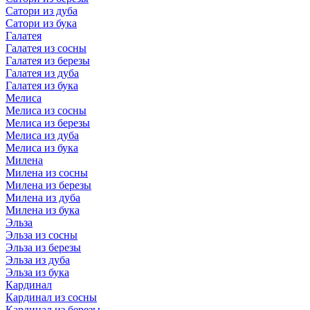
Сатори из дуба
Сатори из бука
Галатея
Галатея из сосны
Галатея из березы
Галатея из дуба
Галатея из бука
Мелиса
Мелиса из сосны
Мелиса из березы
Мелиса из дуба
Мелиса из бука
Милена
Милена из сосны
Милена из березы
Милена из дуба
Милена из бука
Эльза
Эльза из сосны
Эльза из березы
Эльза из дуба
Эльза из бука
Кардинал
Кардинал из сосны
Кардинал из березы