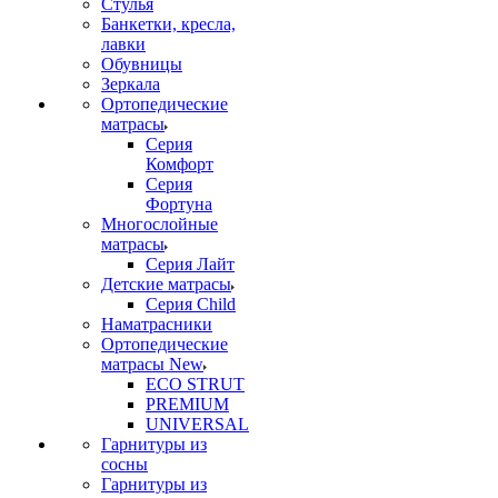
Стулья
Банкетки, кресла,
лавки
Обувницы
Зеркала
Ортопедические
матрасы
Серия
Комфорт
Серия
Фортуна
Многослойные
матрасы
Серия Лайт
Детские матрасы
Серия Child
Наматрасники
Ортопедические
матрасы New
ECO STRUT
PREMIUM
UNIVERSAL
Гарнитуры из
сосны
Гарнитуры из