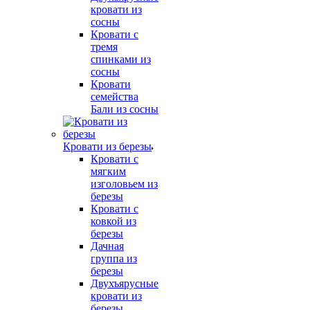
кровати из
сосны
Кровати с
тремя
спинками из
сосны
Кровати
семейства
Бали из сосны
Кровати из березы
Кровати с
мягким
изголовьем из
березы
Кровати с
ковкой из
березы
Дачная
группа из
березы
Двухъярусные
кровати из
березы