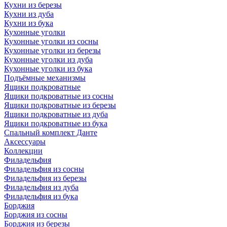
Кухни из березы
Кухни из дуба
Кухни из бука
Кухонные уголки
Кухонные уголки из сосны
Кухонные уголки из березы
Кухонные уголки из дуба
Кухонные уголки из бука
Подъёмные механизмы
Ящики подкроватные
Ящики подкроватные из сосны
Ящики подкроватные из березы
Ящики подкроватные из дуба
Ящики подкроватные из бука
Спальный комплект Данте
Аксессуары
Коллекции
Филадельфия
Филадельфия из сосны
Филадельфия из березы
Филадельфия из дуба
Филадельфия из бука
Борджия
Борджия из сосны
Борджия из березы