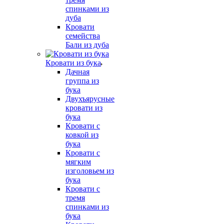
спинками из
дуба
Кровати
семейства
Бали из дуба
Кровати из бука
Дачная
группа из
бука
Двухъярусные
кровати из
бука
Кровати с
ковкой из
бука
Кровати с
мягким
изголовьем из
бука
Кровати с
тремя
спинками из
бука