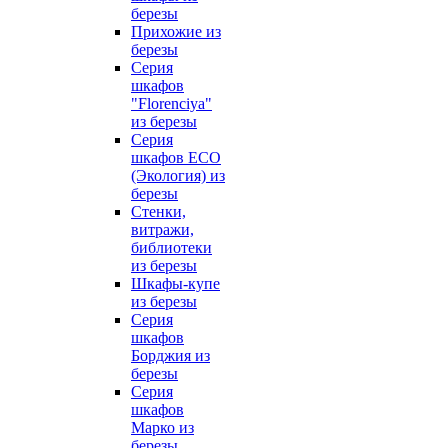
березы
Прихожие из
березы
Серия
шкафов
"Florenciya"
из березы
Серия
шкафов ECO
(Экология) из
березы
Стенки,
витражи,
библиотеки
из березы
Шкафы-купе
из березы
Серия
шкафов
Борджия из
березы
Серия
шкафов
Марко из
березы