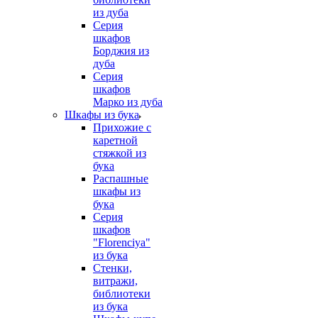
из дуба
Серия
шкафов
Борджия из
дуба
Серия
шкафов
Марко из дуба
Шкафы из бука
Прихожие с
каретной
стяжкой из
бука
Распашные
шкафы из
бука
Серия
шкафов
"Florenciya"
из бука
Стенки,
витражи,
библиотеки
из бука