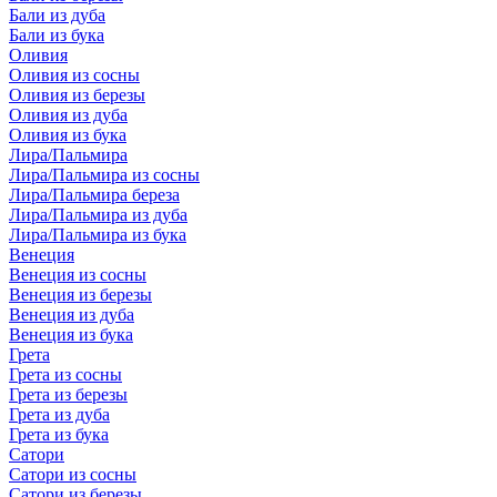
Бали из дуба
Бали из бука
Оливия
Оливия из сосны
Оливия из березы
Оливия из дуба
Оливия из бука
Лира/Пальмира
Лира/Пальмира из сосны
Лира/Пальмира береза
Лира/Пальмира из дуба
Лира/Пальмира из бука
Венеция
Венеция из сосны
Венеция из березы
Венеция из дуба
Венеция из бука
Грета
Грета из сосны
Грета из березы
Грета из дуба
Грета из бука
Сатори
Сатори из сосны
Сатори из березы