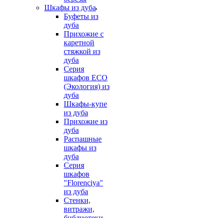
Шкафы из дуба
Буфеты из
дуба
Прихожие с
каретной
стяжкой из
дуба
Серия
шкафов ECO
(Экология) из
дуба
Шкафы-купе
из дуба
Прихожие из
дуба
Распашные
шкафы из
дуба
Серия
шкафов
"Florenciya"
из дуба
Стенки,
витражи,
библиотеки