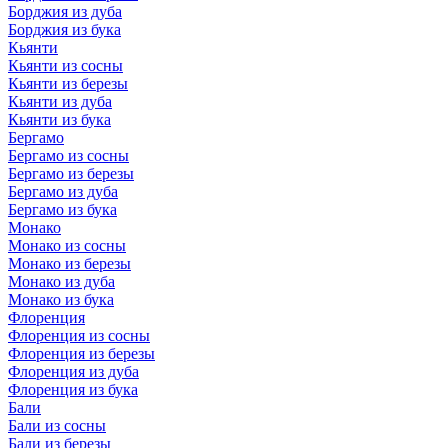
Борджия из дуба
Борджия из бука
Кьянти
Кьянти из сосны
Кьянти из березы
Кьянти из дуба
Кьянти из бука
Бергамо
Бергамо из сосны
Бергамо из березы
Бергамо из дуба
Бергамо из бука
Монако
Монако из сосны
Монако из березы
Монако из дуба
Монако из бука
Флоренция
Флоренция из сосны
Флоренция из березы
Флоренция из дуба
Флоренция из бука
Бали
Бали из сосны
Бали из березы