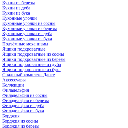
Кухни из березы
Кухни из дуба
Кухни из бука
Кухонные уголки
Кухонные уголки из сосны
Кухонные уголки из березы
Кухонные уголки из дуба
Кухонные уголки из бука
Подъёмные механизмы
Ящики подкроватные
Ящики подкроватные из сосны
Ящики подкроватные из березы
Ящики подкроватные из дуба
Ящики подкроватные из бука
Спальный комплект Данте
Аксессуары
Коллекции
Филадельфия
Филадельфия из сосны
Филадельфия из березы
Филадельфия из дуба
Филадельфия из бука
Борджия
Борджия из сосны
Борджия из березы