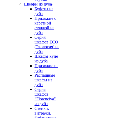
Шкафы из дуба
Буфеты из
дуба
Прихожие с
каретной
стяжкой из
дуба
Серия
шкафов ECO
(Экология) из
дуба
Шкафы-купе
из дуба
Прихожие из
дуба
Распашные
шкафы из
дуба
Серия
шкафов
"Florenciya"
из дуба
Стенки,
витражи,
библиотеки