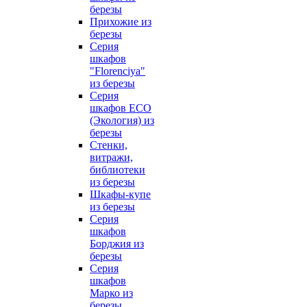
березы
Прихожие из
березы
Серия
шкафов
"Florenciya"
из березы
Серия
шкафов ECO
(Экология) из
березы
Стенки,
витражи,
библиотеки
из березы
Шкафы-купе
из березы
Серия
шкафов
Борджия из
березы
Серия
шкафов
Марко из
березы