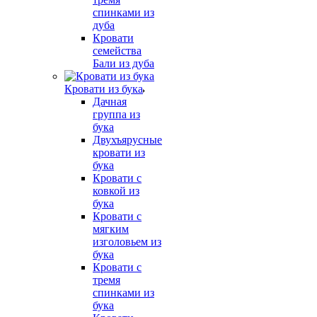
спинками из
дуба
Кровати
семейства
Бали из дуба
Кровати из бука
Дачная
группа из
бука
Двухъярусные
кровати из
бука
Кровати с
ковкой из
бука
Кровати с
мягким
изголовьем из
бука
Кровати с
тремя
спинками из
бука