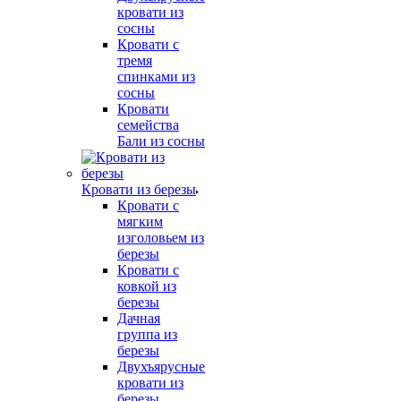
кровати из
сосны
Кровати с
тремя
спинками из
сосны
Кровати
семейства
Бали из сосны
Кровати из березы
Кровати с
мягким
изголовьем из
березы
Кровати с
ковкой из
березы
Дачная
группа из
березы
Двухъярусные
кровати из
березы