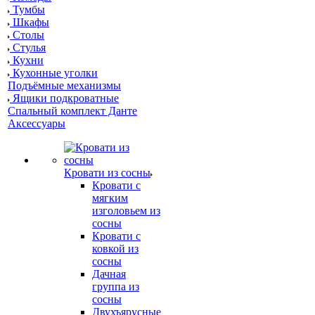
Тумбы
Шкафы
Столы
Стулья
Кухни
Кухонные уголки
Подъёмные механизмы
Ящики подкроватные
Спальный комплект Данте
Аксессуары
Кровати из сосны
Кровати с
мягким
изголовьем из
сосны
Кровати с
ковкой из
сосны
Дачная
группа из
сосны
Двухъярусные