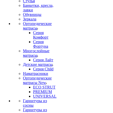
Стулья
Банкетки, кресла,
лавки
Обувницы
Зеркала
Ортопедические
матрасы
Серия
Комфорт
Серия
Фортуна
Многослойные
матрасы
Серия Лайт
Детские матрасы
Серия Child
Наматрасники
Ортопедические
матрасы New
ECO STRUT
PREMIUM
UNIVERSAL
Гарнитуры из
сосны
Гарнитуры из