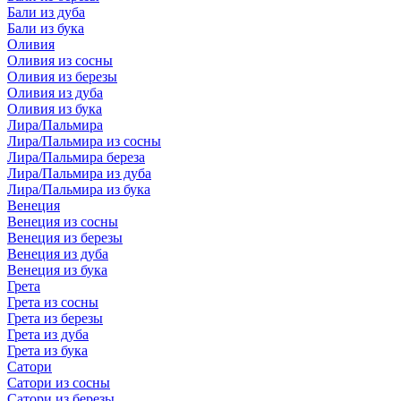
Бали из дуба
Бали из бука
Оливия
Оливия из сосны
Оливия из березы
Оливия из дуба
Оливия из бука
Лира/Пальмира
Лира/Пальмира из сосны
Лира/Пальмира береза
Лира/Пальмира из дуба
Лира/Пальмира из бука
Венеция
Венеция из сосны
Венеция из березы
Венеция из дуба
Венеция из бука
Грета
Грета из сосны
Грета из березы
Грета из дуба
Грета из бука
Сатори
Сатори из сосны
Сатори из березы