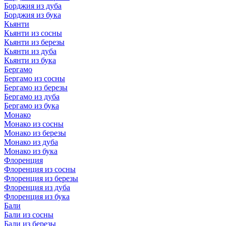
Борджия из дуба
Борджия из бука
Кьянти
Кьянти из сосны
Кьянти из березы
Кьянти из дуба
Кьянти из бука
Бергамо
Бергамо из сосны
Бергамо из березы
Бергамо из дуба
Бергамо из бука
Монако
Монако из сосны
Монако из березы
Монако из дуба
Монако из бука
Флоренция
Флоренция из сосны
Флоренция из березы
Флоренция из дуба
Флоренция из бука
Бали
Бали из сосны
Бали из березы