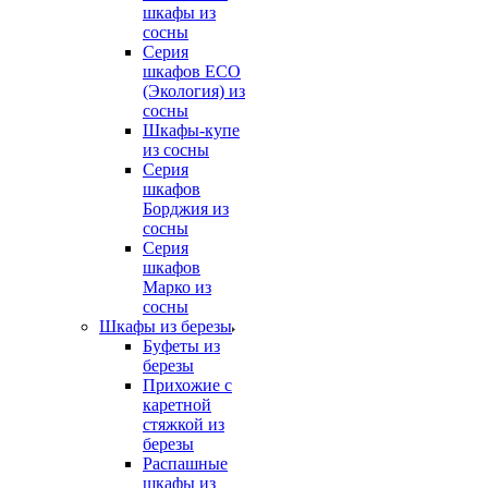
шкафы из
сосны
Серия
шкафов ECO
(Экология) из
сосны
Шкафы-купе
из сосны
Серия
шкафов
Борджия из
сосны
Серия
шкафов
Марко из
сосны
Шкафы из березы
Буфеты из
березы
Прихожие с
каретной
стяжкой из
березы
Распашные
шкафы из