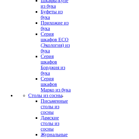
Шкафы-купе
из бука
Буфеты из
бука
Прихожие из
бука
Серия
шкафов ECO
(Экология) из
бука
Серия
шкафов
Борджия из
бука
Серия
шкафов
Марко из бука
Столы из сосны
Письменные
столы из
сосны
Дамские
столы из
сосны
Журнальные