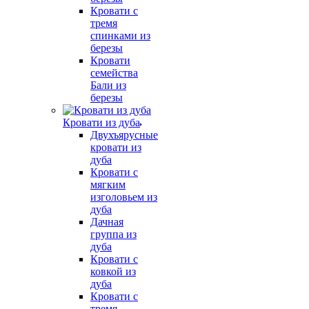
Кровати с
тремя
спинками из
березы
Кровати
семейства
Бали из
березы
Кровати из дуба
Двухъярусные
кровати из
дуба
Кровати с
мягким
изголовьем из
дуба
Дачная
группа из
дуба
Кровати с
ковкой из
дуба
Кровати с
тремя