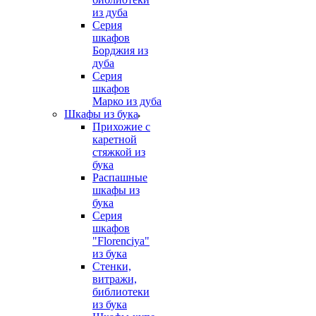
из дуба
Серия
шкафов
Борджия из
дуба
Серия
шкафов
Марко из дуба
Шкафы из бука
Прихожие с
каретной
стяжкой из
бука
Распашные
шкафы из
бука
Серия
шкафов
"Florenciya"
из бука
Стенки,
витражи,
библиотеки
из бука