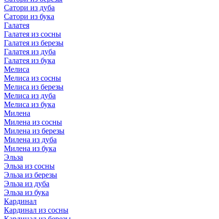
Сатори из дуба
Сатори из бука
Галатея
Галатея из сосны
Галатея из березы
Галатея из дуба
Галатея из бука
Мелиса
Мелиса из сосны
Мелиса из березы
Мелиса из дуба
Мелиса из бука
Милена
Милена из сосны
Милена из березы
Милена из дуба
Милена из бука
Эльза
Эльза из сосны
Эльза из березы
Эльза из дуба
Эльза из бука
Кардинал
Кардинал из сосны
Кардинал из березы