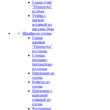
Серия тумб
"Florenciya"
из бука
Тумбы с
мягкой
вставкой из
массива бука
Шкафы из сосны
Серия
шкафов
"Florenciya"
из сосны
Стенки,
витражи,
библиотеки
из сосны
Прихожие из
сосны
Буфеты из
сосны
Прихожие с
каретной
стяжкой из
сосны
Распашные