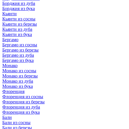
Борджия из дуба
Борджия из бука
Кьянти
Кьянти из сосны
Кьянти из березы
Кьянти из дуба
Кьянти из бука
Бергамо
Бергамо из сосны
Бергамо из березы
Бергамо из дуба
Бергамо из бука
Монако
Монако из сосны
Монако из березы
Монако из дуба
Монако из бука
Флоренция
Флоренция из сосны
Флоренция из березы
Флоренция из дуба
Флоренция из бука
Бали
Бали из сосны
Бали из березы