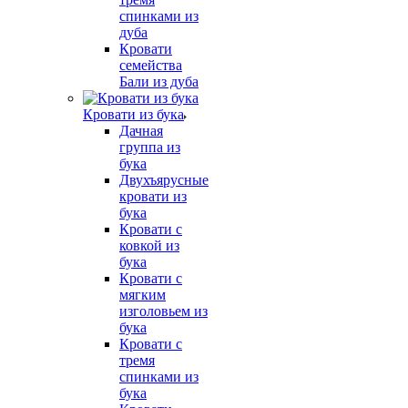
спинками из
дуба
Кровати
семейства
Бали из дуба
Кровати из бука
Дачная
группа из
бука
Двухъярусные
кровати из
бука
Кровати с
ковкой из
бука
Кровати с
мягким
изголовьем из
бука
Кровати с
тремя
спинками из
бука