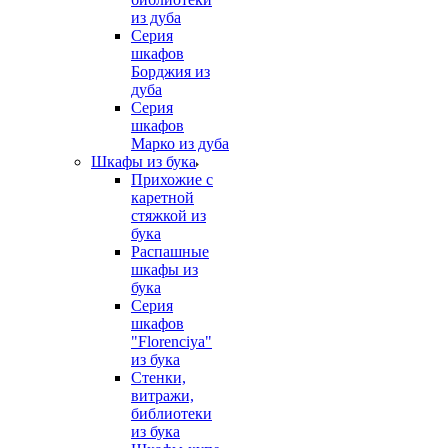
из дуба
Серия
шкафов
Борджия из
дуба
Серия
шкафов
Марко из дуба
Шкафы из бука
Прихожие с
каретной
стяжкой из
бука
Распашные
шкафы из
бука
Серия
шкафов
"Florenciya"
из бука
Стенки,
витражи,
библиотеки
из бука