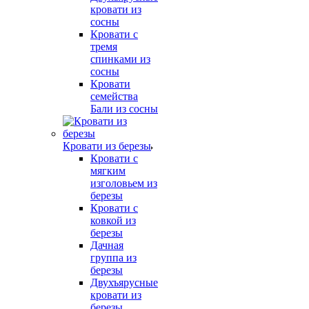
кровати из
сосны
Кровати с
тремя
спинками из
сосны
Кровати
семейства
Бали из сосны
Кровати из березы
Кровати с
мягким
изголовьем из
березы
Кровати с
ковкой из
березы
Дачная
группа из
березы
Двухъярусные
кровати из
березы