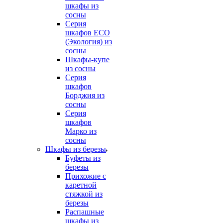
шкафы из
сосны
Серия
шкафов ECO
(Экология) из
сосны
Шкафы-купе
из сосны
Серия
шкафов
Борджия из
сосны
Серия
шкафов
Марко из
сосны
Шкафы из березы
Буфеты из
березы
Прихожие с
каретной
стяжкой из
березы
Распашные
шкафы из