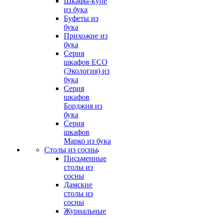
Шкафы-купе
из бука
Буфеты из
бука
Прихожие из
бука
Серия
шкафов ECO
(Экология) из
бука
Серия
шкафов
Борджия из
бука
Серия
шкафов
Марко из бука
Столы из сосны
Письменные
столы из
сосны
Дамские
столы из
сосны
Журнальные