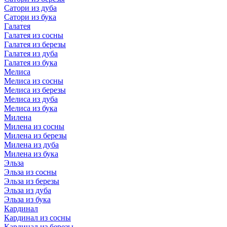
Сатори из дуба
Сатори из бука
Галатея
Галатея из сосны
Галатея из березы
Галатея из дуба
Галатея из бука
Мелиса
Мелиса из сосны
Мелиса из березы
Мелиса из дуба
Мелиса из бука
Милена
Милена из сосны
Милена из березы
Милена из дуба
Милена из бука
Эльза
Эльза из сосны
Эльза из березы
Эльза из дуба
Эльза из бука
Кардинал
Кардинал из сосны
Кардинал из березы