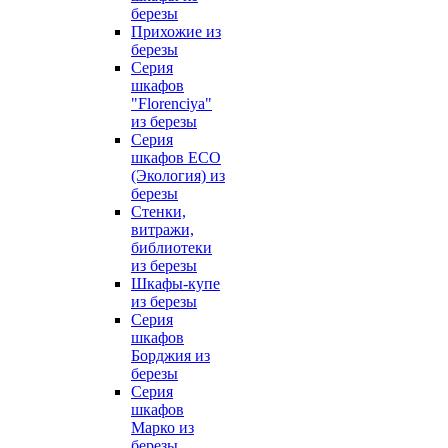
березы
Прихожие из
березы
Серия
шкафов
"Florenciya"
из березы
Серия
шкафов ECO
(Экология) из
березы
Стенки,
витражи,
библиотеки
из березы
Шкафы-купе
из березы
Серия
шкафов
Борджия из
березы
Серия
шкафов
Марко из
березы