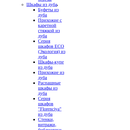
Шкафы из дуба
Буфеты из
дуба
Прихожие с
каретной
стяжкой из
дуба
Серия
шкафов ECO
(Экология) из
дуба
Шкафы-купе
из дуба
Прихожие из
дуба
Распашные
шкафы из
дуба
Серия
шкафов
"Florenciya"
из дуба
Стенки,
витражи,
библиотеки