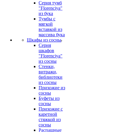
Серия тумб
"Florenciya"
из бука
Тумбы с
мягкой
вставкой из
массива бука
Шкафы из сосны
Серия
шкафов
"Florenciya"
из сосны
Стенки,
витражи,
библиотеки
из сосны
Прихожие из
сосны
Буфеты из
сосны
Прихожие с
каретной
стяжкой из
сосны
Распашные