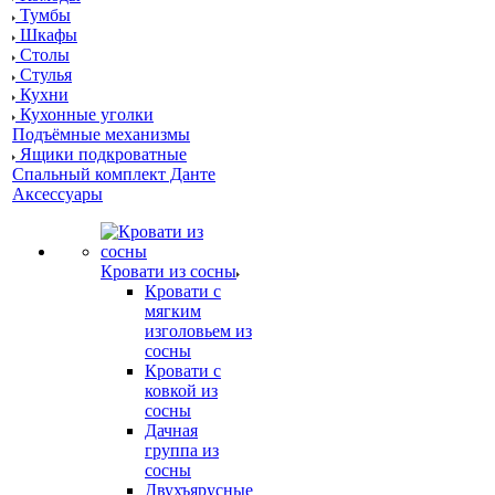
Тумбы
Шкафы
Столы
Стулья
Кухни
Кухонные уголки
Подъёмные механизмы
Ящики подкроватные
Спальный комплект Данте
Аксессуары
Кровати из сосны
Кровати с
мягким
изголовьем из
сосны
Кровати с
ковкой из
сосны
Дачная
группа из
сосны
Двухъярусные