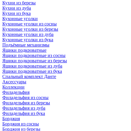
Кухни из березы
Кухни из дуба
Кухни из бука
Кухонные уголки
Кухонные уголки из сосны
Кухонные уголки из березы
Кухонные уголки из дуба
Кухонные уголки из бука
Подъёмные механизмы
Ящики подкроватные
Ящики подкроватные из сосны
Ящики подкроватные из березы
Ящики подкроватные из дуба
Ящики подкроватные из бука
Спальный комплект Данте
Аксессуары
Коллекции
Филадельфия
Филадельфия из сосны
Филадельфия из березы
Филадельфия из дуба
Филадельфия из бука
Борджия
Борджия из сосны
Борджия из березы