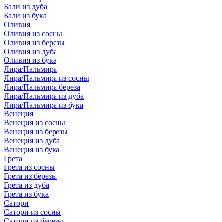
Бали из дуба
Бали из бука
Оливия
Оливия из сосны
Оливия из березы
Оливия из дуба
Оливия из бука
Лира/Пальмира
Лира/Пальмира из сосны
Лира/Пальмира береза
Лира/Пальмира из дуба
Лира/Пальмира из бука
Венеция
Венеция из сосны
Венеция из березы
Венеция из дуба
Венеция из бука
Грета
Грета из сосны
Грета из березы
Грета из дуба
Грета из бука
Сатори
Сатори из сосны
Сатори из березы