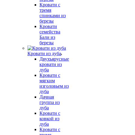
Кровати с
тремя
спинками из
березы
Кровати
семейства
Бали из
березы
Кровати из дуба
Двухъярусные
кровати из
дуба
Кровати с
мягким
изголовьем из
дуба
Дачная
группа из
дуба
Кровати с
ковкой из
дуба
Кровати с
тремя