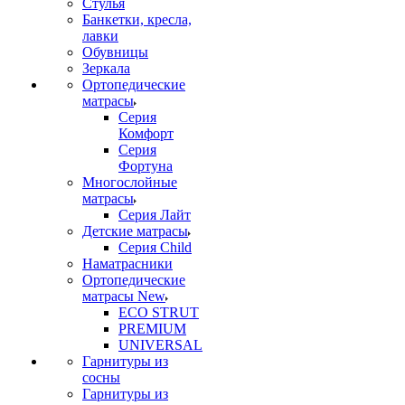
Стулья
Банкетки, кресла,
лавки
Обувницы
Зеркала
Ортопедические
матрасы
Серия
Комфорт
Серия
Фортуна
Многослойные
матрасы
Серия Лайт
Детские матрасы
Серия Child
Наматрасники
Ортопедические
матрасы New
ECO STRUT
PREMIUM
UNIVERSAL
Гарнитуры из
сосны
Гарнитуры из