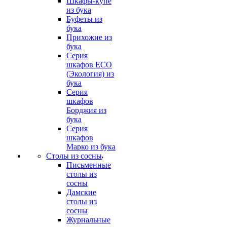
Шкафы-купе
из бука
Буфеты из
бука
Прихожие из
бука
Серия
шкафов ECO
(Экология) из
бука
Серия
шкафов
Борджия из
бука
Серия
шкафов
Марко из бука
Столы из сосны
Письменные
столы из
сосны
Дамские
столы из
сосны
Журнальные