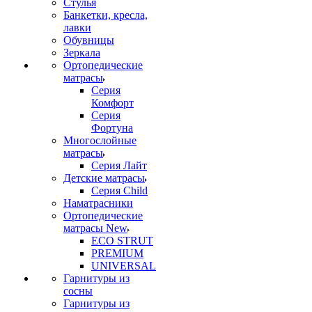
Стулья
Банкетки, кресла,
лавки
Обувницы
Зеркала
Ортопедические
матрасы
Серия
Комфорт
Серия
Фортуна
Многослойные
матрасы
Серия Лайт
Детские матрасы
Серия Child
Наматрасники
Ортопедические
матрасы New
ECO STRUT
PREMIUM
UNIVERSAL
Гарнитуры из
сосны
Гарнитуры из