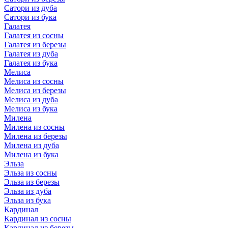
Сатори из дуба
Сатори из бука
Галатея
Галатея из сосны
Галатея из березы
Галатея из дуба
Галатея из бука
Мелиса
Мелиса из сосны
Мелиса из березы
Мелиса из дуба
Мелиса из бука
Милена
Милена из сосны
Милена из березы
Милена из дуба
Милена из бука
Эльза
Эльза из сосны
Эльза из березы
Эльза из дуба
Эльза из бука
Кардинал
Кардинал из сосны
Кардинал из березы