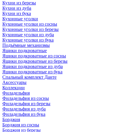
Кухни из березы
Кухни из дуба
Кухни из бука
Кухонные уголки
Кухонные уголки из сосны
Кухонные уголки из березы
Кухонные уголки из дуба
Кухонные уголки из бука
Подъёмные механизмы
Ящики подкроватные
Ящики подкроватные из сосны
Ящики подкроватные из березы
Ящики подкроватные из дуба
Ящики подкроватные из бука
Спальный комплект Данте
Аксессуары
Коллекции
Филадельфия
Филадельфия из сосны
Филадельфия из березы
Филадельфия из дуба
Филадельфия из бука
Борджия
Борджия из сосны
Борджия из березы