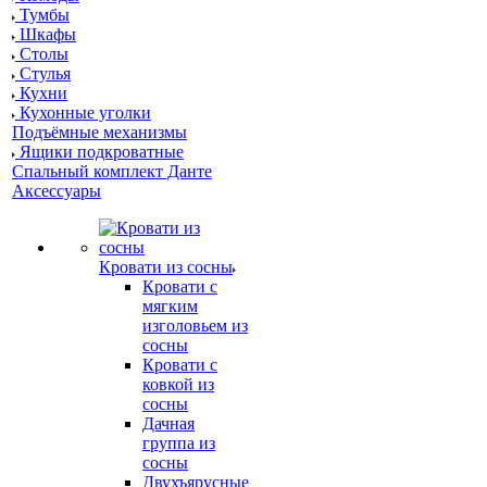
Тумбы
Шкафы
Столы
Стулья
Кухни
Кухонные уголки
Подъёмные механизмы
Ящики подкроватные
Спальный комплект Данте
Аксессуары
Кровати из сосны
Кровати с
мягким
изголовьем из
сосны
Кровати с
ковкой из
сосны
Дачная
группа из
сосны
Двухъярусные