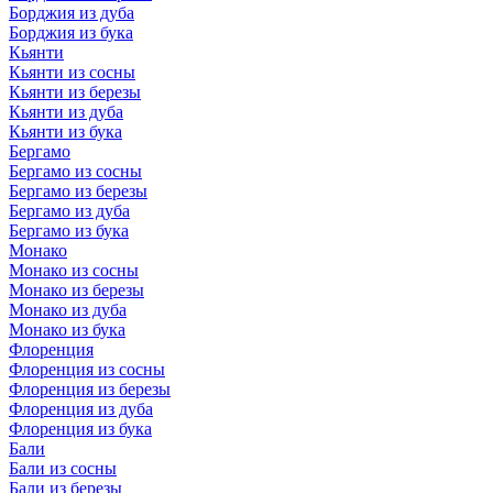
Борджия из дуба
Борджия из бука
Кьянти
Кьянти из сосны
Кьянти из березы
Кьянти из дуба
Кьянти из бука
Бергамо
Бергамо из сосны
Бергамо из березы
Бергамо из дуба
Бергамо из бука
Монако
Монако из сосны
Монако из березы
Монако из дуба
Монако из бука
Флоренция
Флоренция из сосны
Флоренция из березы
Флоренция из дуба
Флоренция из бука
Бали
Бали из сосны
Бали из березы