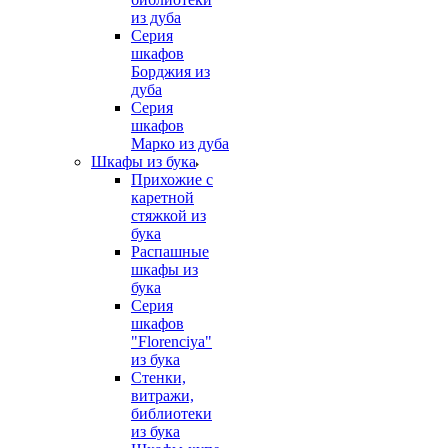
из дуба
Серия
шкафов
Борджия из
дуба
Серия
шкафов
Марко из дуба
Шкафы из бука
Прихожие с
каретной
стяжкой из
бука
Распашные
шкафы из
бука
Серия
шкафов
"Florenciya"
из бука
Стенки,
витражи,
библиотеки
из бука