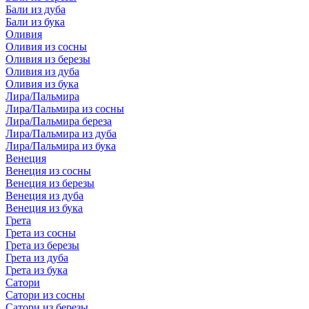
Бали из дуба
Бали из бука
Оливия
Оливия из сосны
Оливия из березы
Оливия из дуба
Оливия из бука
Лира/Пальмира
Лира/Пальмира из сосны
Лира/Пальмира береза
Лира/Пальмира из дуба
Лира/Пальмира из бука
Венеция
Венеция из сосны
Венеция из березы
Венеция из дуба
Венеция из бука
Грета
Грета из сосны
Грета из березы
Грета из дуба
Грета из бука
Сатори
Сатори из сосны
Сатори из березы