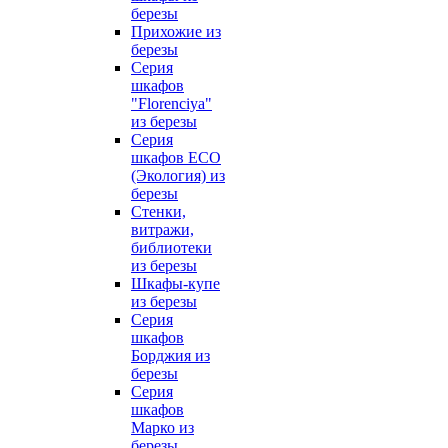
березы
Прихожие из
березы
Серия
шкафов
"Florenciya"
из березы
Серия
шкафов ECO
(Экология) из
березы
Стенки,
витражи,
библиотеки
из березы
Шкафы-купе
из березы
Серия
шкафов
Борджия из
березы
Серия
шкафов
Марко из
березы