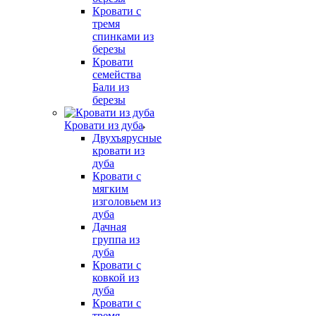
Кровати с
тремя
спинками из
березы
Кровати
семейства
Бали из
березы
Кровати из дуба
Двухъярусные
кровати из
дуба
Кровати с
мягким
изголовьем из
дуба
Дачная
группа из
дуба
Кровати с
ковкой из
дуба
Кровати с
тремя