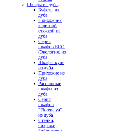
Шкафы из дуба
Буфеты из
дуба
Прихожие с
каретной
стяжкой из
дуба
Серия
шкафов ECO
(Экология) из
дуба
Шкафы-купе
из дуба
Прихожие из
дуба
Распашные
шкафы из
дуба
Серия
шкафов
"Florenciya"
из дуба
Стенки,
витражи,
библиотеки