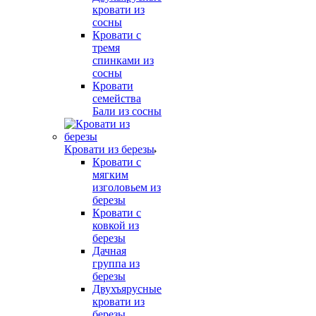
кровати из
сосны
Кровати с
тремя
спинками из
сосны
Кровати
семейства
Бали из сосны
Кровати из березы
Кровати с
мягким
изголовьем из
березы
Кровати с
ковкой из
березы
Дачная
группа из
березы
Двухъярусные
кровати из
березы