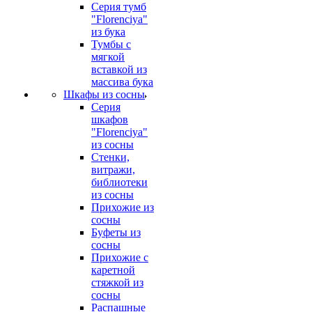
Серия тумб
"Florenciya"
из бука
Тумбы с
мягкой
вставкой из
массива бука
Шкафы из сосны
Серия
шкафов
"Florenciya"
из сосны
Стенки,
витражи,
библиотеки
из сосны
Прихожие из
сосны
Буфеты из
сосны
Прихожие с
каретной
стяжкой из
сосны
Распашные