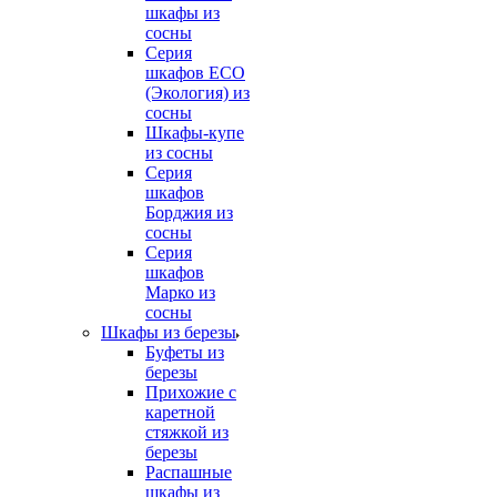
шкафы из
сосны
Серия
шкафов ECO
(Экология) из
сосны
Шкафы-купе
из сосны
Серия
шкафов
Борджия из
сосны
Серия
шкафов
Марко из
сосны
Шкафы из березы
Буфеты из
березы
Прихожие с
каретной
стяжкой из
березы
Распашные
шкафы из