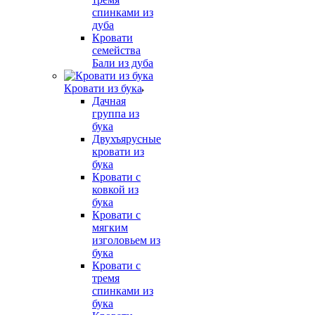
спинками из
дуба
Кровати
семейства
Бали из дуба
Кровати из бука
Дачная
группа из
бука
Двухъярусные
кровати из
бука
Кровати с
ковкой из
бука
Кровати с
мягким
изголовьем из
бука
Кровати с
тремя
спинками из
бука