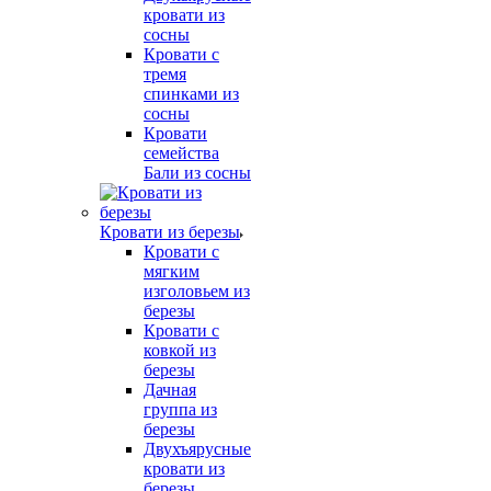
кровати из
сосны
Кровати с
тремя
спинками из
сосны
Кровати
семейства
Бали из сосны
Кровати из березы
Кровати с
мягким
изголовьем из
березы
Кровати с
ковкой из
березы
Дачная
группа из
березы
Двухъярусные
кровати из
березы