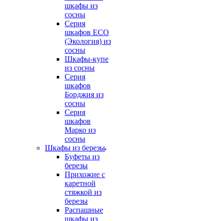
шкафы из
сосны
Серия
шкафов ECO
(Экология) из
сосны
Шкафы-купе
из сосны
Серия
шкафов
Борджия из
сосны
Серия
шкафов
Марко из
сосны
Шкафы из березы
Буфеты из
березы
Прихожие с
каретной
стяжкой из
березы
Распашные
шкафы из