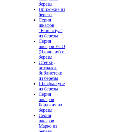
березы
Прихожие из
березы
Серия
шкафов
"Florenciya"
из березы
Серия
шкафов ECO
(Экология) из
березы
Стенки,
витражи,
библиотеки
из березы
Шкафы-купе
из березы
Серия
шкафов
Борджия из
березы
Серия
шкафов
Марко из
березы