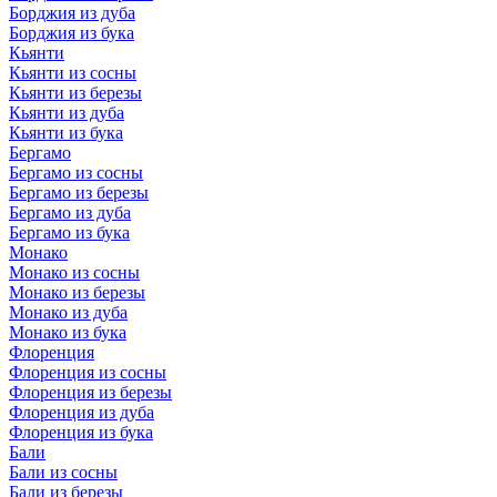
Борджия из дуба
Борджия из бука
Кьянти
Кьянти из сосны
Кьянти из березы
Кьянти из дуба
Кьянти из бука
Бергамо
Бергамо из сосны
Бергамо из березы
Бергамо из дуба
Бергамо из бука
Монако
Монако из сосны
Монако из березы
Монако из дуба
Монако из бука
Флоренция
Флоренция из сосны
Флоренция из березы
Флоренция из дуба
Флоренция из бука
Бали
Бали из сосны
Бали из березы