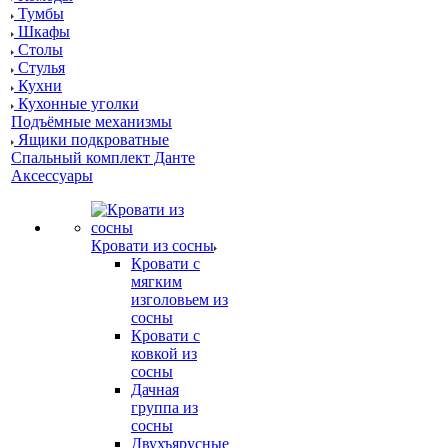
Тумбы
Шкафы
Столы
Стулья
Кухни
Кухонные уголки
Подъёмные механизмы
Ящики подкроватные
Спальный комплект Данте
Аксессуары
Кровати из сосны
Кровати с
мягким
изголовьем из
сосны
Кровати с
ковкой из
сосны
Дачная
группа из
сосны
Двухъярусные