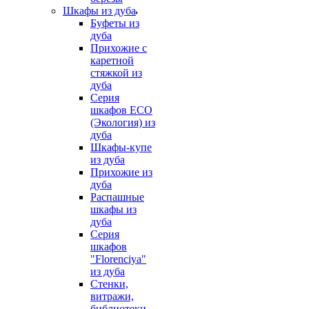
Шкафы из дуба
Буфеты из
дуба
Прихожие с
каретной
стяжкой из
дуба
Серия
шкафов ECO
(Экология) из
дуба
Шкафы-купе
из дуба
Прихожие из
дуба
Распашные
шкафы из
дуба
Серия
шкафов
"Florenciya"
из дуба
Стенки,
витражи,
библиотеки