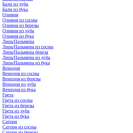
Бали из дуба
Бали из бука
Оливия
Оливия из сосны
Оливия из березы
Оливия из дуба
Оливия из бука
Лира/Пальмира
Лира/Пальмира из сосны
Лира/Пальмира береза
Лира/Пальмира из дуба
Лира/Пальмира из бука
Венеция
Венеция из сосны
Венеция из березы
Венеция из дуба
Венеция из бука
Грета
Грета из сосны
Грета из березы
Грета из дуба
Грета из бука
Сатори
Сатори из сосны
Сатори из березы