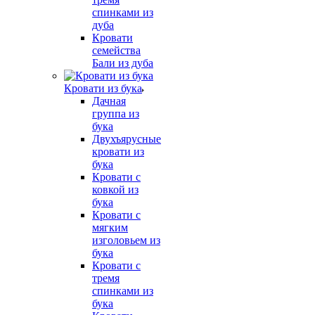
спинками из
дуба
Кровати
семейства
Бали из дуба
Кровати из бука
Дачная
группа из
бука
Двухъярусные
кровати из
бука
Кровати с
ковкой из
бука
Кровати с
мягким
изголовьем из
бука
Кровати с
тремя
спинками из
бука