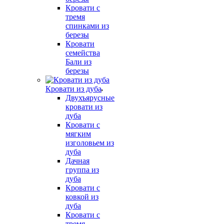
Кровати с
тремя
спинками из
березы
Кровати
семейства
Бали из
березы
Кровати из дуба
Двухъярусные
кровати из
дуба
Кровати с
мягким
изголовьем из
дуба
Дачная
группа из
дуба
Кровати с
ковкой из
дуба
Кровати с
тремя