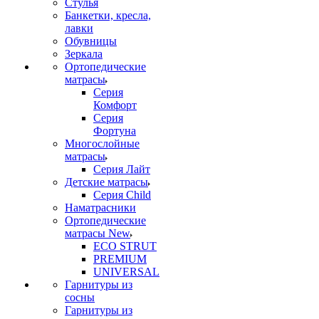
Стулья
Банкетки, кресла,
лавки
Обувницы
Зеркала
Ортопедические
матрасы
Серия
Комфорт
Серия
Фортуна
Многослойные
матрасы
Серия Лайт
Детские матрасы
Серия Child
Наматрасники
Ортопедические
матрасы New
ECO STRUT
PREMIUM
UNIVERSAL
Гарнитуры из
сосны
Гарнитуры из