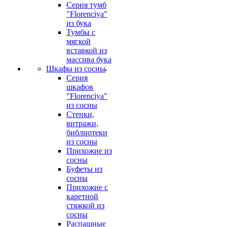
Серия тумб
"Florenciya"
из бука
Тумбы с
мягкой
вставкой из
массива бука
Шкафы из сосны
Серия
шкафов
"Florenciya"
из сосны
Стенки,
витражи,
библиотеки
из сосны
Прихожие из
сосны
Буфеты из
сосны
Прихожие с
каретной
стяжкой из
сосны
Распашные