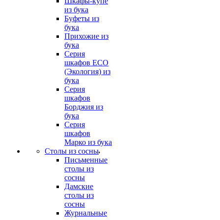
Шкафы-купе
из бука
Буфеты из
бука
Прихожие из
бука
Серия
шкафов ECO
(Экология) из
бука
Серия
шкафов
Борджия из
бука
Серия
шкафов
Марко из бука
Столы из сосны
Письменные
столы из
сосны
Дамские
столы из
сосны
Журнальные