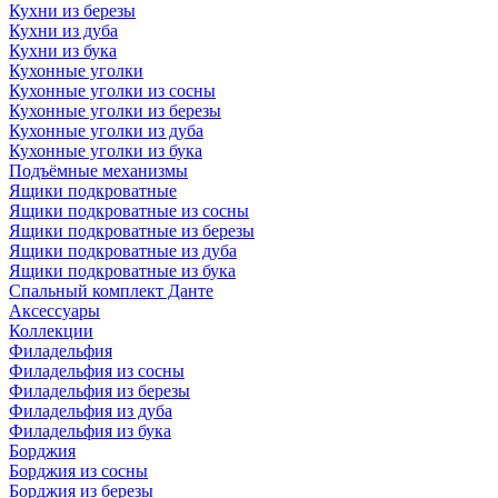
Кухни из березы
Кухни из дуба
Кухни из бука
Кухонные уголки
Кухонные уголки из сосны
Кухонные уголки из березы
Кухонные уголки из дуба
Кухонные уголки из бука
Подъёмные механизмы
Ящики подкроватные
Ящики подкроватные из сосны
Ящики подкроватные из березы
Ящики подкроватные из дуба
Ящики подкроватные из бука
Спальный комплект Данте
Аксессуары
Коллекции
Филадельфия
Филадельфия из сосны
Филадельфия из березы
Филадельфия из дуба
Филадельфия из бука
Борджия
Борджия из сосны
Борджия из березы