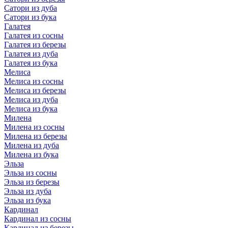
Сатори из дуба
Сатори из бука
Галатея
Галатея из сосны
Галатея из березы
Галатея из дуба
Галатея из бука
Мелиса
Мелиса из сосны
Мелиса из березы
Мелиса из дуба
Мелиса из бука
Милена
Милена из сосны
Милена из березы
Милена из дуба
Милена из бука
Эльза
Эльза из сосны
Эльза из березы
Эльза из дуба
Эльза из бука
Кардинал
Кардинал из сосны
Кардинал из березы