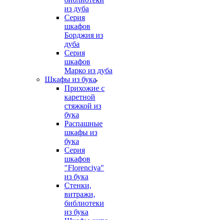
из дуба
Серия
шкафов
Борджия из
дуба
Серия
шкафов
Марко из дуба
Шкафы из бука
Прихожие с
каретной
стяжкой из
бука
Распашные
шкафы из
бука
Серия
шкафов
"Florenciya"
из бука
Стенки,
витражи,
библиотеки
из бука