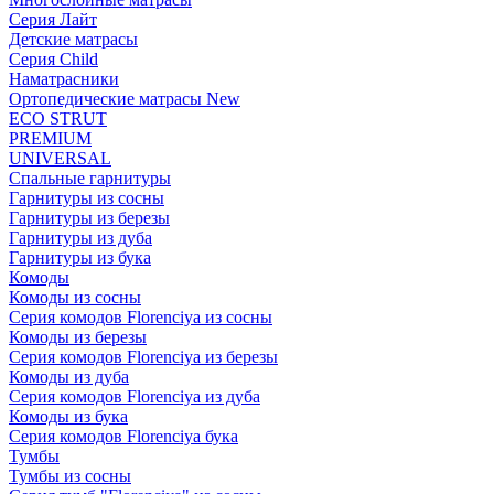
Серия Лайт
Детские матрасы
Серия Child
Наматрасники
Ортопедические матрасы New
ECO STRUT
PREMIUM
UNIVERSAL
Спальные гарнитуры
Гарнитуры из сосны
Гарнитуры из березы
Гарнитуры из дуба
Гарнитуры из бука
Комоды
Комоды из сосны
Серия комодов Florenciya из сосны
Комоды из березы
Серия комодов Florenciya из березы
Комоды из дуба
Серия комодов Florenciya из дуба
Комоды из бука
Серия комодов Florenciya бука
Тумбы
Тумбы из сосны