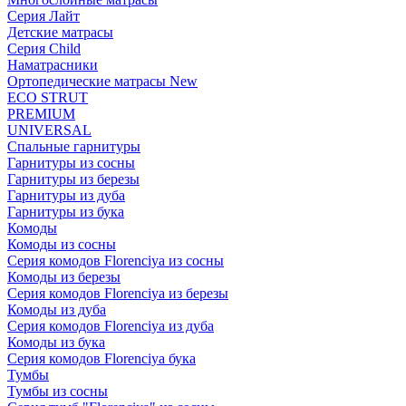
Серия Лайт
Детские матрасы
Серия Child
Наматрасники
Ортопедические матрасы New
ECO STRUT
PREMIUM
UNIVERSAL
Спальные гарнитуры
Гарнитуры из сосны
Гарнитуры из березы
Гарнитуры из дуба
Гарнитуры из бука
Комоды
Комоды из сосны
Серия комодов Florenciya из сосны
Комоды из березы
Серия комодов Florenciya из березы
Комоды из дуба
Серия комодов Florenciya из дуба
Комоды из бука
Серия комодов Florenciya бука
Тумбы
Тумбы из сосны