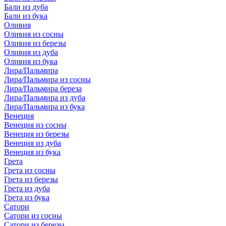
Бали из дуба
Бали из бука
Оливия
Оливия из сосны
Оливия из березы
Оливия из дуба
Оливия из бука
Лира/Пальмира
Лира/Пальмира из сосны
Лира/Пальмира береза
Лира/Пальмира из дуба
Лира/Пальмира из бука
Венеция
Венеция из сосны
Венеция из березы
Венеция из дуба
Венеция из бука
Грета
Грета из сосны
Грета из березы
Грета из дуба
Грета из бука
Сатори
Сатори из сосны
Сатори из березы