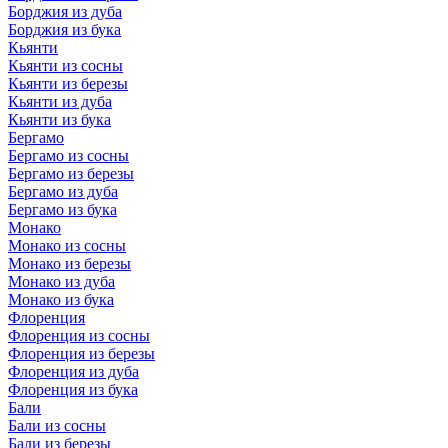
Борджия из дуба
Борджия из бука
Кьянти
Кьянти из сосны
Кьянти из березы
Кьянти из дуба
Кьянти из бука
Бергамо
Бергамо из сосны
Бергамо из березы
Бергамо из дуба
Бергамо из бука
Монако
Монако из сосны
Монако из березы
Монако из дуба
Монако из бука
Флоренция
Флоренция из сосны
Флоренция из березы
Флоренция из дуба
Флоренция из бука
Бали
Бали из сосны
Бали из березы