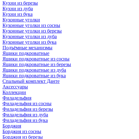
Кухни из березы
Кухни из дуба
Кухни из бука
Кухонные уголки
Кухонные уголки из сосны
Кухонные уголки из березы
Кухонные уголки из дуба
Кухонные уголки из бука
Подъёмные механизмы
Ящики подкроватные
Ящики подкроватные из сосны
Ящики подкроватные из березы
Ящики подкроватные из дуба
Ящики подкроватные из бука
Спальный комплект Данте
Аксессуары
Коллекции
Филадельфия
Филадельфия из сосны
Филадельфия из березы
Филадельфия из дуба
Филадельфия из бука
Борджия
Борджия из сосны
Борджия из березы