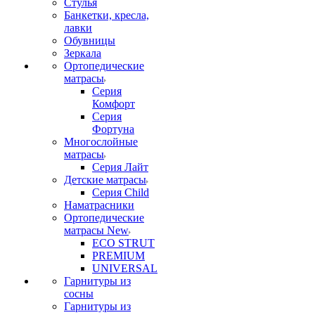
Стулья
Банкетки, кресла,
лавки
Обувницы
Зеркала
Ортопедические
матрасы
Серия
Комфорт
Серия
Фортуна
Многослойные
матрасы
Серия Лайт
Детские матрасы
Серия Child
Наматрасники
Ортопедические
матрасы New
ECO STRUT
PREMIUM
UNIVERSAL
Гарнитуры из
сосны
Гарнитуры из