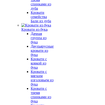
спинками из
дуба
Кровати
семейства
Бали из дуба
Кровати из бука
Дачная
группа из
бука
Двухъярусные
кровати из
бука
Кровати с
ковкой из
бука
Кровати с
мягким
изголовьем из
бука
Кровати с
тремя
спинками из
бука