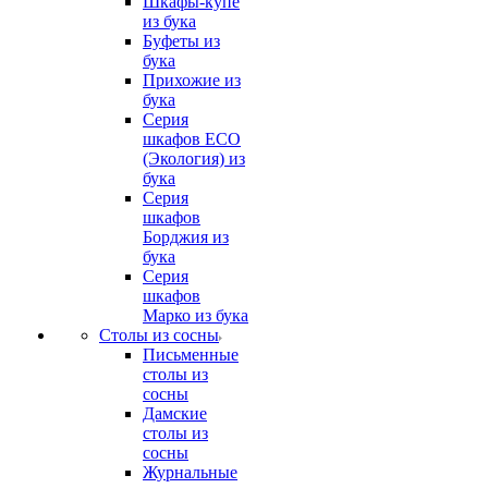
Шкафы-купе
из бука
Буфеты из
бука
Прихожие из
бука
Серия
шкафов ECO
(Экология) из
бука
Серия
шкафов
Борджия из
бука
Серия
шкафов
Марко из бука
Столы из сосны
Письменные
столы из
сосны
Дамские
столы из
сосны
Журнальные