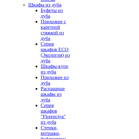
Шкафы из дуба
Буфеты из
дуба
Прихожие с
каретной
стяжкой из
дуба
Серия
шкафов ECO
(Экология) из
дуба
Шкафы-купе
из дуба
Прихожие из
дуба
Распашные
шкафы из
дуба
Серия
шкафов
"Florenciya"
из дуба
Стенки,
витражи,
библиотеки