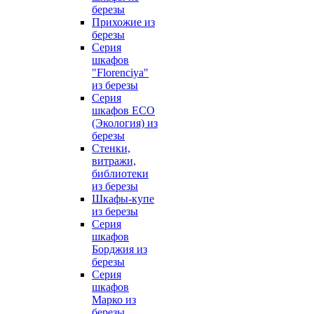
березы
Прихожие из
березы
Серия
шкафов
"Florenciya"
из березы
Серия
шкафов ECO
(Экология) из
березы
Стенки,
витражи,
библиотеки
из березы
Шкафы-купе
из березы
Серия
шкафов
Борджия из
березы
Серия
шкафов
Марко из
березы