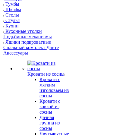
Тумбы
Шкафы
Столы
Стулья
Кухни
Кухонные уголки
Подъёмные механизмы
Ящики подкроватные
Спальный комплект Данте
Аксессуары
Кровати из сосны
Кровати с
мягким
изголовьем из
сосны
Кровати с
ковкой из
сосны
Дачная
группа из
сосны
Двухъярусные