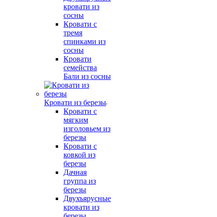
кровати из
сосны
Кровати с
тремя
спинками из
сосны
Кровати
семейства
Бали из сосны
Кровати из березы
Кровати с
мягким
изголовьем из
березы
Кровати с
ковкой из
березы
Дачная
группа из
березы
Двухъярусные
кровати из
березы