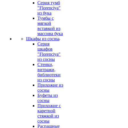
Серия тумб
"Florenciya"
из бука
Тумбы с
мягкой
вставкой из
массива бука
Шкафы из сосны
Серия
шкафов
"Florenciya"
из сосны
Стенки,
витражи,
библиотеки
из сосны
Прихожие из
сосны
Буфеты из
сосны
Прихожие с
каретной
стяжкой из
сосны
Распашные