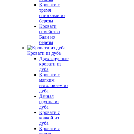
Кровати с
тремя
спинками из
березы
Кровати
семейства
Бали из
березы
Кровати из дуба
Двухъярусные
кровати из
дуба
Кровати с
мягким
изголовьем из
дуба
Дачная
группа из
дуба
Кровати с
ковкой из
дуба
Кровати с
тремя