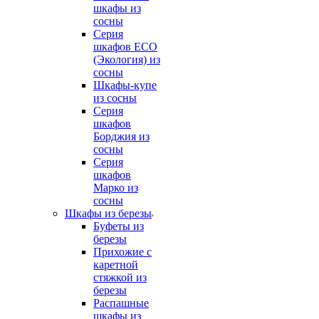
шкафы из
сосны
Серия
шкафов ECO
(Экология) из
сосны
Шкафы-купе
из сосны
Серия
шкафов
Борджия из
сосны
Серия
шкафов
Марко из
сосны
Шкафы из березы
Буфеты из
березы
Прихожие с
каретной
стяжкой из
березы
Распашные
шкафы из