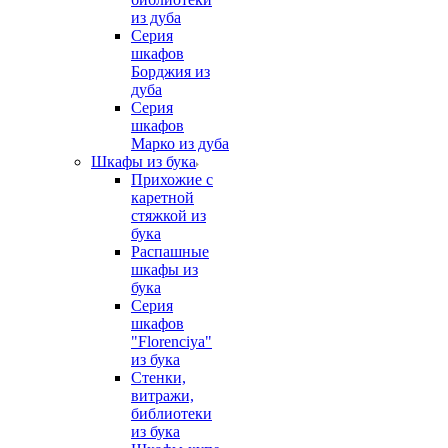
из дуба
Серия
шкафов
Борджия из
дуба
Серия
шкафов
Марко из дуба
Шкафы из бука
Прихожие с
каретной
стяжкой из
бука
Распашные
шкафы из
бука
Серия
шкафов
"Florenciya"
из бука
Стенки,
витражи,
библиотеки
из бука