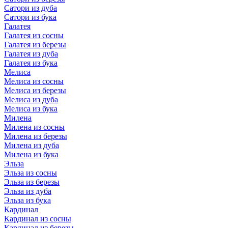
Сатори из дуба
Сатори из бука
Галатея
Галатея из сосны
Галатея из березы
Галатея из дуба
Галатея из бука
Мелиса
Мелиса из сосны
Мелиса из березы
Мелиса из дуба
Мелиса из бука
Милена
Милена из сосны
Милена из березы
Милена из дуба
Милена из бука
Эльза
Эльза из сосны
Эльза из березы
Эльза из дуба
Эльза из бука
Кардинал
Кардинал из сосны
Кардинал из березы