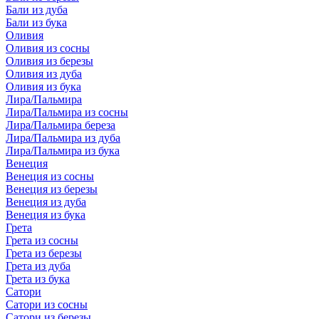
Бали из дуба
Бали из бука
Оливия
Оливия из сосны
Оливия из березы
Оливия из дуба
Оливия из бука
Лира/Пальмира
Лира/Пальмира из сосны
Лира/Пальмира береза
Лира/Пальмира из дуба
Лира/Пальмира из бука
Венеция
Венеция из сосны
Венеция из березы
Венеция из дуба
Венеция из бука
Грета
Грета из сосны
Грета из березы
Грета из дуба
Грета из бука
Сатори
Сатори из сосны
Сатори из березы