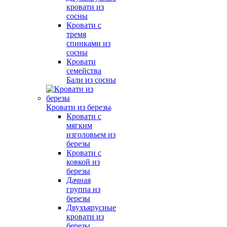
кровати из
сосны
Кровати с
тремя
спинками из
сосны
Кровати
семейства
Бали из сосны
Кровати из березы
Кровати с
мягким
изголовьем из
березы
Кровати с
ковкой из
березы
Дачная
группа из
березы
Двухъярусные
кровати из
березы