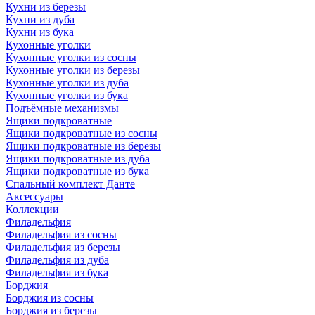
Кухни из березы
Кухни из дуба
Кухни из бука
Кухонные уголки
Кухонные уголки из сосны
Кухонные уголки из березы
Кухонные уголки из дуба
Кухонные уголки из бука
Подъёмные механизмы
Ящики подкроватные
Ящики подкроватные из сосны
Ящики подкроватные из березы
Ящики подкроватные из дуба
Ящики подкроватные из бука
Спальный комплект Данте
Аксессуары
Коллекции
Филадельфия
Филадельфия из сосны
Филадельфия из березы
Филадельфия из дуба
Филадельфия из бука
Борджия
Борджия из сосны
Борджия из березы