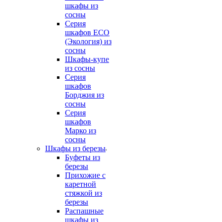
шкафы из
сосны
Серия
шкафов ECO
(Экология) из
сосны
Шкафы-купе
из сосны
Серия
шкафов
Борджия из
сосны
Серия
шкафов
Марко из
сосны
Шкафы из березы
Буфеты из
березы
Прихожие с
каретной
стяжкой из
березы
Распашные
шкафы из