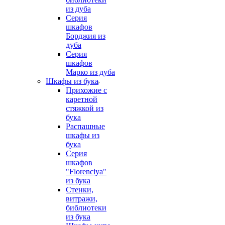
из дуба
Серия
шкафов
Борджия из
дуба
Серия
шкафов
Марко из дуба
Шкафы из бука
Прихожие с
каретной
стяжкой из
бука
Распашные
шкафы из
бука
Серия
шкафов
"Florenciya"
из бука
Стенки,
витражи,
библиотеки
из бука