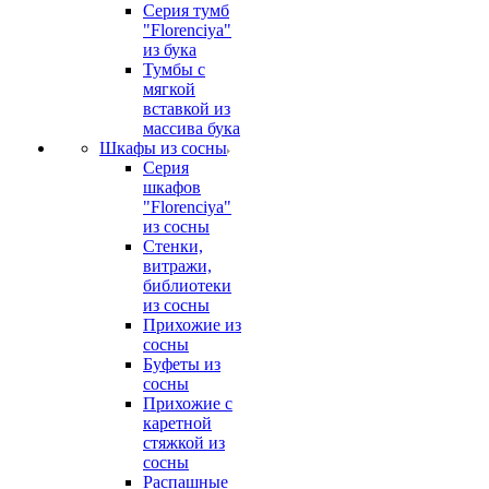
Серия тумб
"Florenciya"
из бука
Тумбы с
мягкой
вставкой из
массива бука
Шкафы из сосны
Серия
шкафов
"Florenciya"
из сосны
Стенки,
витражи,
библиотеки
из сосны
Прихожие из
сосны
Буфеты из
сосны
Прихожие с
каретной
стяжкой из
сосны
Распашные