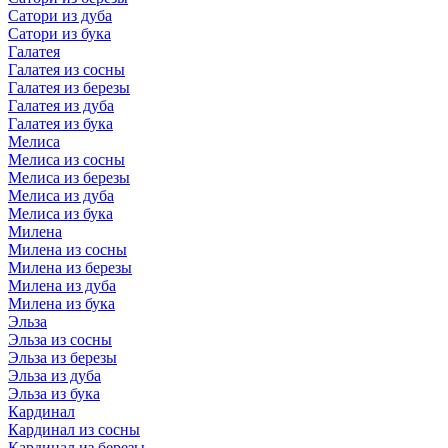
Сатори из дуба
Сатори из бука
Галатея
Галатея из сосны
Галатея из березы
Галатея из дуба
Галатея из бука
Мелиса
Мелиса из сосны
Мелиса из березы
Мелиса из дуба
Мелиса из бука
Милена
Милена из сосны
Милена из березы
Милена из дуба
Милена из бука
Эльза
Эльза из сосны
Эльза из березы
Эльза из дуба
Эльза из бука
Кардинал
Кардинал из сосны
Кардинал из березы