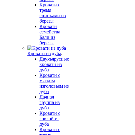
Кровати с
тремя
спинками из
березы
Кровати
семейства
Бали из
березы
Кровати из дуба
Двухъярусные
кровати из
дуба
Кровати с
мягким
изголовьем из
дуба
Дачная
группа из
дуба
Кровати с
ковкой из
дуба
Кровати с
тремя