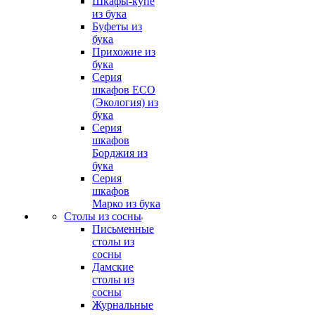
Шкафы-купе
из бука
Буфеты из
бука
Прихожие из
бука
Серия
шкафов ECO
(Экология) из
бука
Серия
шкафов
Борджия из
бука
Серия
шкафов
Марко из бука
Столы из сосны
Письменные
столы из
сосны
Дамские
столы из
сосны
Журнальные