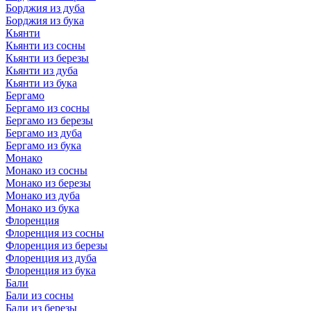
Борджия из дуба
Борджия из бука
Кьянти
Кьянти из сосны
Кьянти из березы
Кьянти из дуба
Кьянти из бука
Бергамо
Бергамо из сосны
Бергамо из березы
Бергамо из дуба
Бергамо из бука
Монако
Монако из сосны
Монако из березы
Монако из дуба
Монако из бука
Флоренция
Флоренция из сосны
Флоренция из березы
Флоренция из дуба
Флоренция из бука
Бали
Бали из сосны
Бали из березы