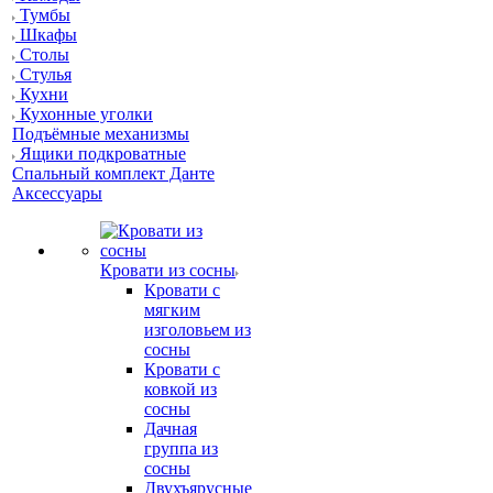
Тумбы
Шкафы
Столы
Стулья
Кухни
Кухонные уголки
Подъёмные механизмы
Ящики подкроватные
Спальный комплект Данте
Аксессуары
Кровати из сосны
Кровати с
мягким
изголовьем из
сосны
Кровати с
ковкой из
сосны
Дачная
группа из
сосны
Двухъярусные