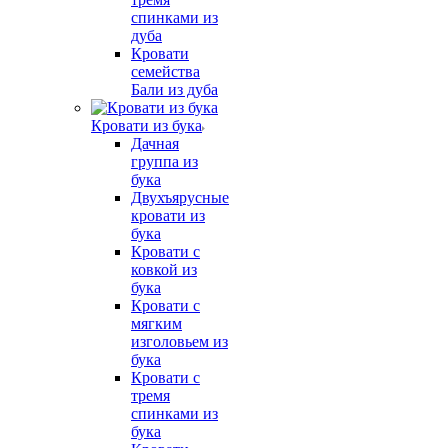
спинками из
дуба
Кровати
семейства
Бали из дуба
Кровати из бука
Дачная
группа из
бука
Двухъярусные
кровати из
бука
Кровати с
ковкой из
бука
Кровати с
мягким
изголовьем из
бука
Кровати с
тремя
спинками из
бука