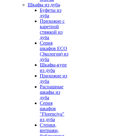
Шкафы из дуба
Буфеты из
дуба
Прихожие с
каретной
стяжкой из
дуба
Серия
шкафов ECO
(Экология) из
дуба
Шкафы-купе
из дуба
Прихожие из
дуба
Распашные
шкафы из
дуба
Серия
шкафов
"Florenciya"
из дуба
Стенки,
витражи,
библиотеки