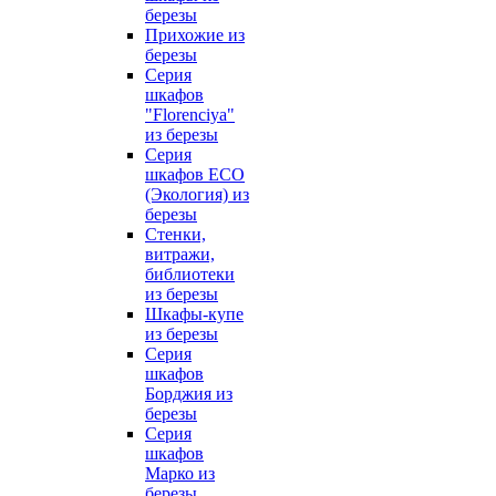
березы
Прихожие из
березы
Серия
шкафов
"Florenciya"
из березы
Серия
шкафов ECO
(Экология) из
березы
Стенки,
витражи,
библиотеки
из березы
Шкафы-купе
из березы
Серия
шкафов
Борджия из
березы
Серия
шкафов
Марко из
березы