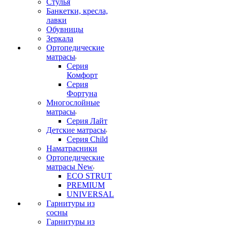
Стулья
Банкетки, кресла,
лавки
Обувницы
Зеркала
Ортопедические
матрасы
Серия
Комфорт
Серия
Фортуна
Многослойные
матрасы
Серия Лайт
Детские матрасы
Серия Child
Наматрасники
Ортопедические
матрасы New
ECO STRUT
PREMIUM
UNIVERSAL
Гарнитуры из
сосны
Гарнитуры из