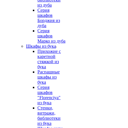
из дуба
Серия
шкафов
Борджия из
дуба
Серия
шкафов
Марко из дуба
Шкафы из бука
Прихожие с
каретной
стяжкой из
бука
Распашные
шкафы из
бука
Серия
шкафов
"Florenciya"
из бука
Стенки,
витражи,
библиотеки
из бука