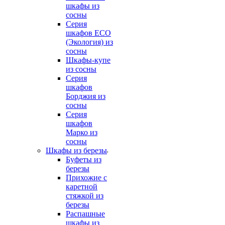
шкафы из
сосны
Серия
шкафов ECO
(Экология) из
сосны
Шкафы-купе
из сосны
Серия
шкафов
Борджия из
сосны
Серия
шкафов
Марко из
сосны
Шкафы из березы
Буфеты из
березы
Прихожие с
каретной
стяжкой из
березы
Распашные
шкафы из