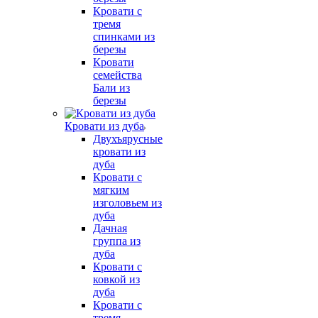
Кровати с
тремя
спинками из
березы
Кровати
семейства
Бали из
березы
Кровати из дуба
Двухъярусные
кровати из
дуба
Кровати с
мягким
изголовьем из
дуба
Дачная
группа из
дуба
Кровати с
ковкой из
дуба
Кровати с
тремя