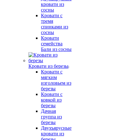
кровати из
сосны
Кровати с
тремя
спинками из
сосны
Кровати
семейства
Бали из сосны
Кровати из березы
Кровати с
мягким
изголовьем из
березы
Кровати с
ковкой из
березы
Дачная
группа из
березы
Двухъярусные
кровати из
березы