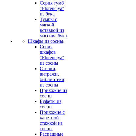
Серия тумб
"Florenciya"
из бука
Тумбы с
мягкой
вставкой из
массива бука
Шкафы из сосны
Серия
шкафов
"Florenciya"
из сосны
Стенки,
витражи,
библиотеки
из сосны
Прихожие из
сосны
Буфеты из
сосны
Прихожие с
каретной
стяжкой из
сосны
Распашные