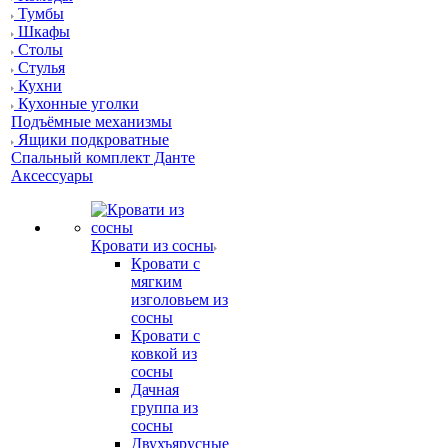
Тумбы
Шкафы
Столы
Стулья
Кухни
Кухонные уголки
Подъёмные механизмы
Ящики подкроватные
Спальный комплект Данте
Аксессуары
Кровати из сосны
Кровати с
мягким
изголовьем из
сосны
Кровати с
ковкой из
сосны
Дачная
группа из
сосны
Двухъярусные