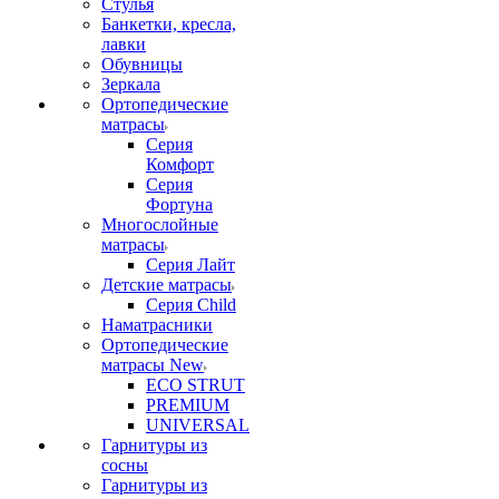
Стулья
Банкетки, кресла,
лавки
Обувницы
Зеркала
Ортопедические
матрасы
Серия
Комфорт
Серия
Фортуна
Многослойные
матрасы
Серия Лайт
Детские матрасы
Серия Child
Наматрасники
Ортопедические
матрасы New
ECO STRUT
PREMIUM
UNIVERSAL
Гарнитуры из
сосны
Гарнитуры из