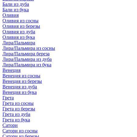
Бали из дуба
Бали из бука
Оливия
Оливия из сосны
Оливия из березы
Оливия из дуба
Оливия из бука
Лира/Пальмира
Лира/Пальмира из сосны
Лира/Пальмира береза
Лира/Пальмира из дуба
Лира/Пальмира из бука
Венеция
Венеция из сосны
Венеция из березы
Венеция из дуба
Венеция из бука
Грета
Грета из сосны
Грета из березы
Грета из дуба
Грета из бука
Сатори
Сатори из сосны
Сатори из березы