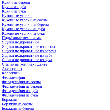
Кухни из березы
Кухни из дуба
Кухни из бука
Кухонные уголки
Кухонные уголки из сосны
Кухонные уголки из березы
Кухонные уголки из дуба
Кухонные уголки из бука
Подъёмные механизмы
Ящики подкроватные
Ящики подкроватные из сосны
Ящики подкроватные из березы
Ящики подкроватные из дуба
Ящики подкроватные из бука
Спальный комплект Данте
Аксессуары
Коллекции
Филадельфия
Филадельфия из сосны
Филадельфия из березы
Филадельфия из дуба
Филадельфия из бука
Борджия
Борджия из сосны
Борджия из березы