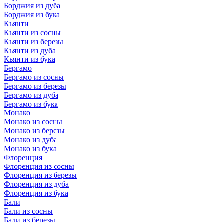
Борджия из дуба
Борджия из бука
Кьянти
Кьянти из сосны
Кьянти из березы
Кьянти из дуба
Кьянти из бука
Бергамо
Бергамо из сосны
Бергамо из березы
Бергамо из дуба
Бергамо из бука
Монако
Монако из сосны
Монако из березы
Монако из дуба
Монако из бука
Флоренция
Флоренция из сосны
Флоренция из березы
Флоренция из дуба
Флоренция из бука
Бали
Бали из сосны
Бали из березы