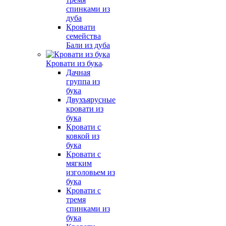
спинками из
дуба
Кровати
семейства
Бали из дуба
Кровати из бука
Дачная
группа из
бука
Двухъярусные
кровати из
бука
Кровати с
ковкой из
бука
Кровати с
мягким
изголовьем из
бука
Кровати с
тремя
спинками из
бука