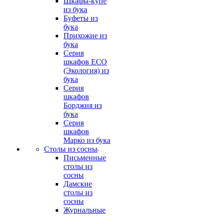
Шкафы-купе
из бука
Буфеты из
бука
Прихожие из
бука
Серия
шкафов ECO
(Экология) из
бука
Серия
шкафов
Борджия из
бука
Серия
шкафов
Марко из бука
Столы из сосны
Письменные
столы из
сосны
Дамские
столы из
сосны
Журнальные