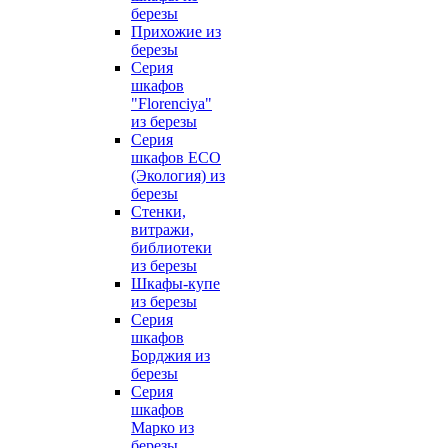
березы
Прихожие из
березы
Серия
шкафов
"Florenciya"
из березы
Серия
шкафов ECO
(Экология) из
березы
Стенки,
витражи,
библиотеки
из березы
Шкафы-купе
из березы
Серия
шкафов
Борджия из
березы
Серия
шкафов
Марко из
березы