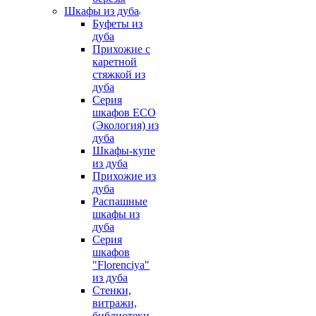
Шкафы из дуба
Буфеты из
дуба
Прихожие с
каретной
стяжкой из
дуба
Серия
шкафов ECO
(Экология) из
дуба
Шкафы-купе
из дуба
Прихожие из
дуба
Распашные
шкафы из
дуба
Серия
шкафов
"Florenciya"
из дуба
Стенки,
витражи,
библиотеки