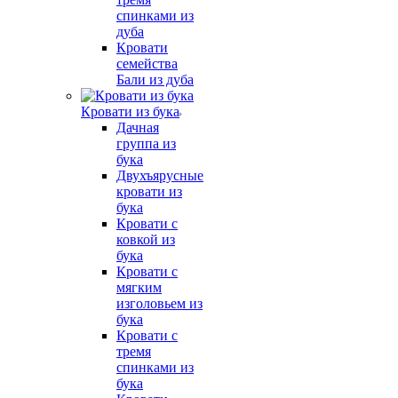
спинками из
дуба
Кровати
семейства
Бали из дуба
Кровати из бука
Дачная
группа из
бука
Двухъярусные
кровати из
бука
Кровати с
ковкой из
бука
Кровати с
мягким
изголовьем из
бука
Кровати с
тремя
спинками из
бука