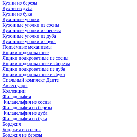
Кухни из березы
Кухни из дуба
Кухни из бука
Кухонные уголки
Кухонные уголки из сосны
Кухонные уголки из березы
Кухонные уголки из дуба
Кухонные уголки из бука
Подъёмные механизмы
Ящики подкроватные
Ящики подкроватные из сосны
Ящики подкроватные из березы
Ящики подкроватные из дуба
Ящики подкроватные из бука
Спальный комплект Данте
Аксессуары
Коллекции
Филадельфия
Филадельфия из сосны
Филадельфия из березы
Филадельфия из дуба
Филадельфия из бука
Борджия
Борджия из сосны
Борджия из березы