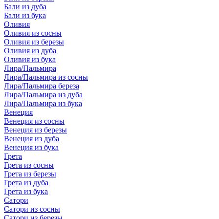
Бали из дуба
Бали из бука
Оливия
Оливия из сосны
Оливия из березы
Оливия из дуба
Оливия из бука
Лира/Пальмира
Лира/Пальмира из сосны
Лира/Пальмира береза
Лира/Пальмира из дуба
Лира/Пальмира из бука
Венеция
Венеция из сосны
Венеция из березы
Венеция из дуба
Венеция из бука
Грета
Грета из сосны
Грета из березы
Грета из дуба
Грета из бука
Сатори
Сатори из сосны
Сатори из березы