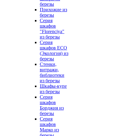
березы
Прихожие из
березы
Серия
шкафов
"Florenciya"
из березы
Серия
шкафов ECO
(Экология) из
березы
Стенки,
витражи,
библиотеки
из березы
Шкафы-купе
из березы
Серия
шкафов
Борджия из
березы
Серия
шкафов
Марко из
березы