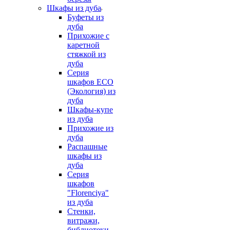
Шкафы из дуба
Буфеты из
дуба
Прихожие с
каретной
стяжкой из
дуба
Серия
шкафов ECO
(Экология) из
дуба
Шкафы-купе
из дуба
Прихожие из
дуба
Распашные
шкафы из
дуба
Серия
шкафов
"Florenciya"
из дуба
Стенки,
витражи,
библиотеки