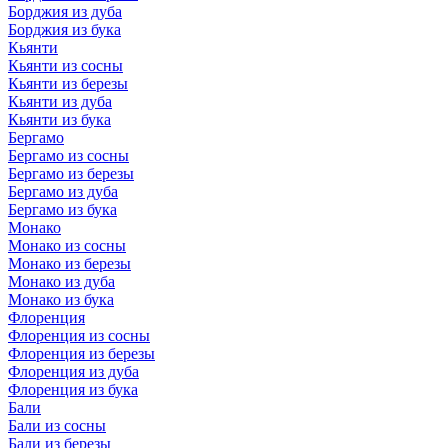
Борджия из дуба
Борджия из бука
Кьянти
Кьянти из сосны
Кьянти из березы
Кьянти из дуба
Кьянти из бука
Бергамо
Бергамо из сосны
Бергамо из березы
Бергамо из дуба
Бергамо из бука
Монако
Монако из сосны
Монако из березы
Монако из дуба
Монако из бука
Флоренция
Флоренция из сосны
Флоренция из березы
Флоренция из дуба
Флоренция из бука
Бали
Бали из сосны
Бали из березы