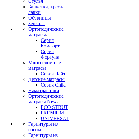
Стулья
Банкетки, кресла,
лавки
Обувницы
Зеркала
Ортопедические
матрасы
Серия
Комфорт
Серия
Фортуна
Многослойные
матрасы
Серия Лайт
Детские матрасы
Серия Child
Наматрасники
Ортопедические
матрасы New
ECO STRUT
PREMIUM
UNIVERSAL
Гарнитуры из
сосны
Гарнитуры из