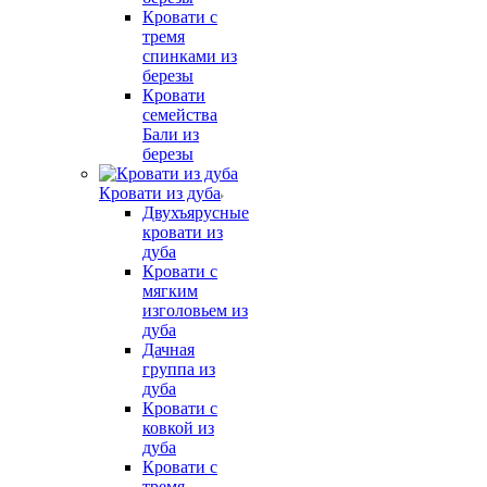
Кровати с
тремя
спинками из
березы
Кровати
семейства
Бали из
березы
Кровати из дуба
Двухъярусные
кровати из
дуба
Кровати с
мягким
изголовьем из
дуба
Дачная
группа из
дуба
Кровати с
ковкой из
дуба
Кровати с
тремя