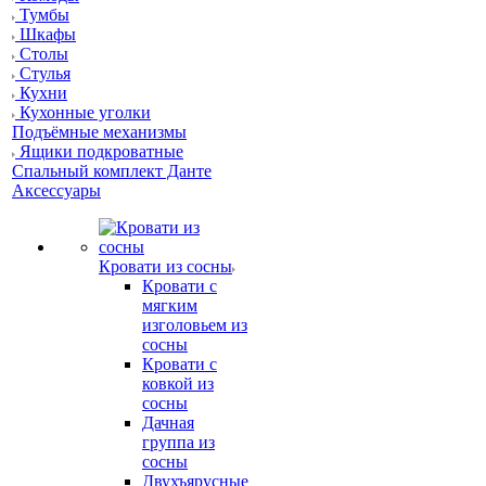
Тумбы
Шкафы
Столы
Стулья
Кухни
Кухонные уголки
Подъёмные механизмы
Ящики подкроватные
Спальный комплект Данте
Аксессуары
Кровати из сосны
Кровати с
мягким
изголовьем из
сосны
Кровати с
ковкой из
сосны
Дачная
группа из
сосны
Двухъярусные