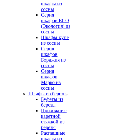
шкафы из
сосны
Серия
шкафов ECO
(Экология) из
сосны
Шкафы-купе
из сосны
Серия
шкафов
Борджия из
сосны
Серия
шкафов
Марко из
сосны
Шкафы из березы
Буфеты из
березы
Прихожие с
каретной
стяжкой из
березы
Распашные
шкафы из