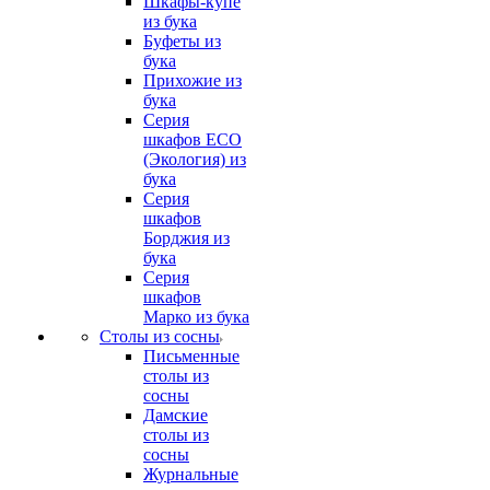
Шкафы-купе
из бука
Буфеты из
бука
Прихожие из
бука
Серия
шкафов ECO
(Экология) из
бука
Серия
шкафов
Борджия из
бука
Серия
шкафов
Марко из бука
Столы из сосны
Письменные
столы из
сосны
Дамские
столы из
сосны
Журнальные