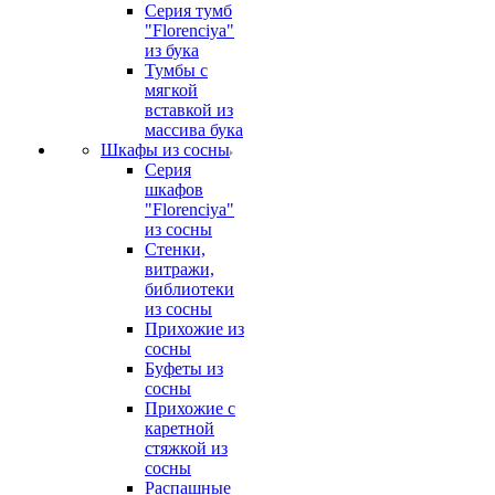
Серия тумб
"Florenciya"
из бука
Тумбы с
мягкой
вставкой из
массива бука
Шкафы из сосны
Серия
шкафов
"Florenciya"
из сосны
Стенки,
витражи,
библиотеки
из сосны
Прихожие из
сосны
Буфеты из
сосны
Прихожие с
каретной
стяжкой из
сосны
Распашные