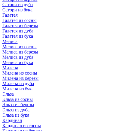
Сатори из дуба
Сатори из бука
Галатея
Галатея из сосны
Галатея из березы
Галатея из дуба
Галатея из бука
Мелиса
Мелиса из сосны
Мелиса из березы
Мелиса из дуба
Мелиса из бука
Милена
Милена из сосны
Милена из березы
Милена из дуба
Милена из бука
Эльза
Эльза из сосны
Эльза из березы
Эльза из дуба
Эльза из бука
Кардинал
Кардинал из сосны
Кардинал из березы