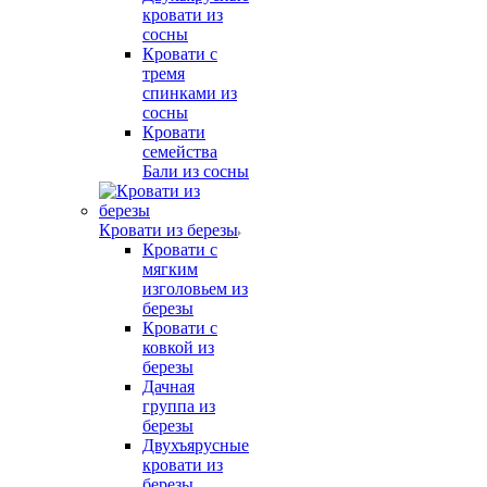
кровати из
сосны
Кровати с
тремя
спинками из
сосны
Кровати
семейства
Бали из сосны
Кровати из березы
Кровати с
мягким
изголовьем из
березы
Кровати с
ковкой из
березы
Дачная
группа из
березы
Двухъярусные
кровати из
березы