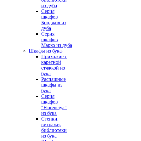
из дуба
Серия
шкафов
Борджия из
дуба
Серия
шкафов
Марко из дуба
Шкафы из бука
Прихожие с
каретной
стяжкой из
бука
Распашные
шкафы из
бука
Серия
шкафов
"Florenciya"
из бука
Стенки,
витражи,
библиотеки
из бука