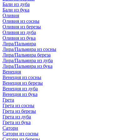
Бали из дуба
Бали из бука
Оливия
Оливия из сосны
Оливия из березы
Оливия из дуба
Оливия из бука
Лира/Пальмира
Лира/Пальмира из сосны
Лира/Пальмира береза
Лира/Пальмира из дуба
Лира/Пальмира из бука
Венеция
Венеция из сосны
Венеция из березы
Венеция из дуба
Венеция из бука
Грета
Грета из сосны
Грета из березы
Грета из дуба
Грета из бука
Сатори
Сатори из сосны
Сатори из березы