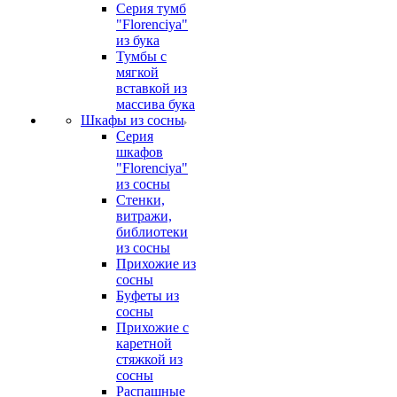
Серия тумб
"Florenciya"
из бука
Тумбы с
мягкой
вставкой из
массива бука
Шкафы из сосны
Серия
шкафов
"Florenciya"
из сосны
Стенки,
витражи,
библиотеки
из сосны
Прихожие из
сосны
Буфеты из
сосны
Прихожие с
каретной
стяжкой из
сосны
Распашные