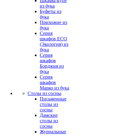
Шкафы-купе
из бука
Буфеты из
бука
Прихожие из
бука
Серия
шкафов ECO
(Экология) из
бука
Серия
шкафов
Борджия из
бука
Серия
шкафов
Марко из бука
Столы из сосны
Письменные
столы из
сосны
Дамские
столы из
сосны
Журнальные