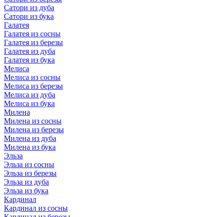
Сатори из дуба
Сатори из бука
Галатея
Галатея из сосны
Галатея из березы
Галатея из дуба
Галатея из бука
Мелиса
Мелиса из сосны
Мелиса из березы
Мелиса из дуба
Мелиса из бука
Милена
Милена из сосны
Милена из березы
Милена из дуба
Милена из бука
Эльза
Эльза из сосны
Эльза из березы
Эльза из дуба
Эльза из бука
Кардинал
Кардинал из сосны
Кардинал из березы