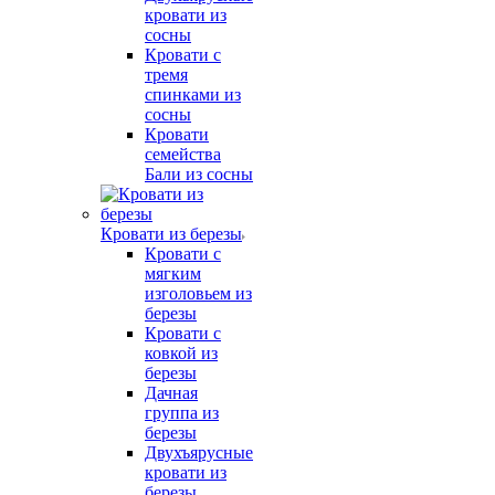
кровати из
сосны
Кровати с
тремя
спинками из
сосны
Кровати
семейства
Бали из сосны
Кровати из березы
Кровати с
мягким
изголовьем из
березы
Кровати с
ковкой из
березы
Дачная
группа из
березы
Двухъярусные
кровати из
березы