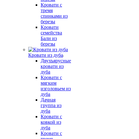
Кровати с
тремя
спинками из
березы
Кровати
семейства
Бали из
березы
Кровати из дуба
Двухъярусные
кровати из
дуба
Кровати с
мягким
изголовьем из
дуба
Дачная
группа из
дуба
Кровати с
ковкой из
дуба
Кровати с
тремя