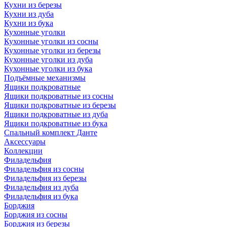
Кухни из березы
Кухни из дуба
Кухни из бука
Кухонные уголки
Кухонные уголки из сосны
Кухонные уголки из березы
Кухонные уголки из дуба
Кухонные уголки из бука
Подъёмные механизмы
Ящики подкроватные
Ящики подкроватные из сосны
Ящики подкроватные из березы
Ящики подкроватные из дуба
Ящики подкроватные из бука
Спальный комплект Данте
Аксессуары
Коллекции
Филадельфия
Филадельфия из сосны
Филадельфия из березы
Филадельфия из дуба
Филадельфия из бука
Борджия
Борджия из сосны
Борджия из березы