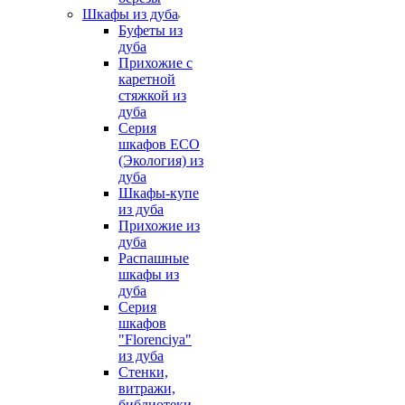
Шкафы из дуба
Буфеты из
дуба
Прихожие с
каретной
стяжкой из
дуба
Серия
шкафов ECO
(Экология) из
дуба
Шкафы-купе
из дуба
Прихожие из
дуба
Распашные
шкафы из
дуба
Серия
шкафов
"Florenciya"
из дуба
Стенки,
витражи,
библиотеки