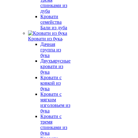
спинками из
дуба
Кровати
семейства
Бали из дуба
Кровати из бука
Дачная
группа из
бука
Двухъярусные
кровати из
бука
Кровати с
ковкой из
бука
Кровати с
мягким
изголовьем из
бука
Кровати с
тремя
спинками из
бука