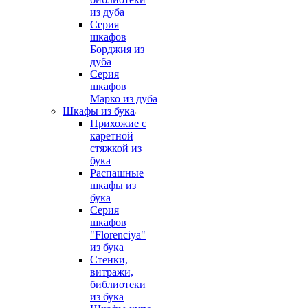
из дуба
Серия
шкафов
Борджия из
дуба
Серия
шкафов
Марко из дуба
Шкафы из бука
Прихожие с
каретной
стяжкой из
бука
Распашные
шкафы из
бука
Серия
шкафов
"Florenciya"
из бука
Стенки,
витражи,
библиотеки
из бука