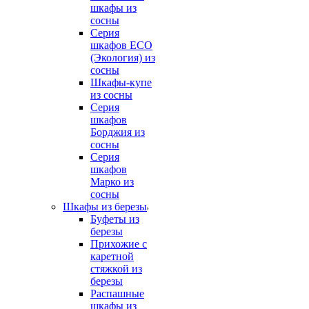
шкафы из
сосны
Серия
шкафов ECO
(Экология) из
сосны
Шкафы-купе
из сосны
Серия
шкафов
Борджия из
сосны
Серия
шкафов
Марко из
сосны
Шкафы из березы
Буфеты из
березы
Прихожие с
каретной
стяжкой из
березы
Распашные
шкафы из