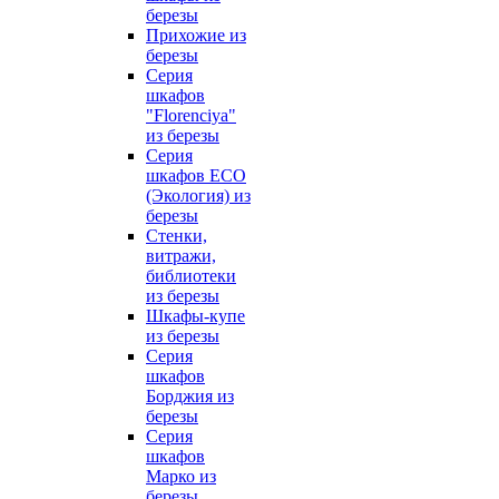
березы
Прихожие из
березы
Серия
шкафов
"Florenciya"
из березы
Серия
шкафов ECO
(Экология) из
березы
Стенки,
витражи,
библиотеки
из березы
Шкафы-купе
из березы
Серия
шкафов
Борджия из
березы
Серия
шкафов
Марко из
березы