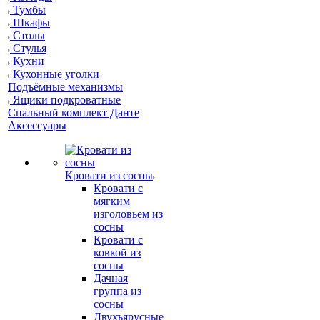
Тумбы
Шкафы
Столы
Стулья
Кухни
Кухонные уголки
Подъёмные механизмы
Ящики подкроватные
Спальный комплект Данте
Аксессуары
Кровати из сосны
Кровати с
мягким
изголовьем из
сосны
Кровати с
ковкой из
сосны
Дачная
группа из
сосны
Двухъярусные