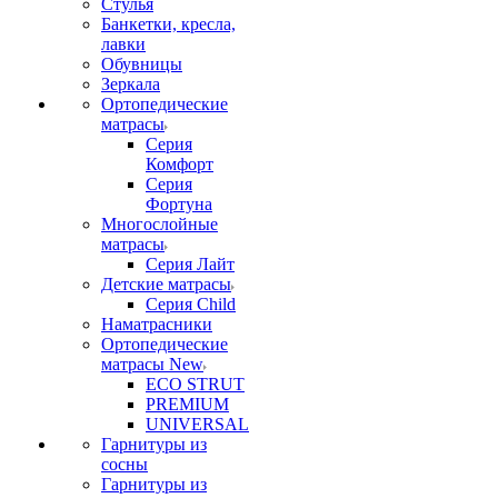
Стулья
Банкетки, кресла,
лавки
Обувницы
Зеркала
Ортопедические
матрасы
Серия
Комфорт
Серия
Фортуна
Многослойные
матрасы
Серия Лайт
Детские матрасы
Серия Child
Наматрасники
Ортопедические
матрасы New
ECO STRUT
PREMIUM
UNIVERSAL
Гарнитуры из
сосны
Гарнитуры из