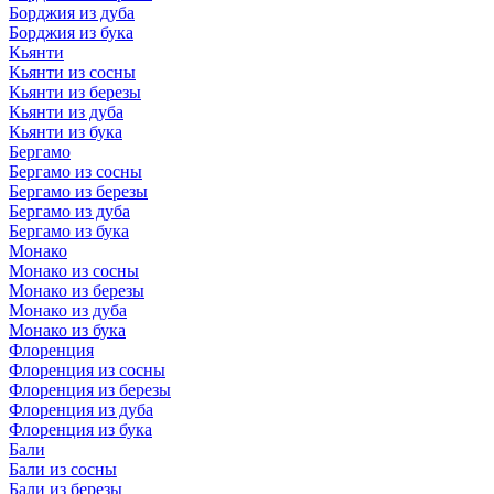
Борджия из дуба
Борджия из бука
Кьянти
Кьянти из сосны
Кьянти из березы
Кьянти из дуба
Кьянти из бука
Бергамо
Бергамо из сосны
Бергамо из березы
Бергамо из дуба
Бергамо из бука
Монако
Монако из сосны
Монако из березы
Монако из дуба
Монако из бука
Флоренция
Флоренция из сосны
Флоренция из березы
Флоренция из дуба
Флоренция из бука
Бали
Бали из сосны
Бали из березы