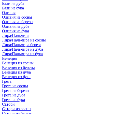
Бали из дуба
Бали из бука
Оливия
Оливия из сосны
Оливия из березы
Оливия из дуба
Оливия из бука
Лира/Пальмира
Лира/Пальмира из сосны
Лира/Пальмира береза
Лира/Пальмира из дуба
Лира/Пальмира из бука
Венеция
Венеция из сосны
Венеция из березы
Венеция из дуба
Венеция из бука
Грета
Грета из сосны
Грета из березы
Грета из дуба
Грета из бука
Сатори
Сатори из сосны
Сатори из березы