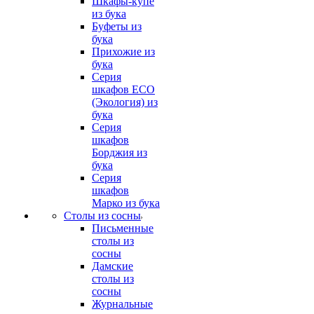
Шкафы-купе
из бука
Буфеты из
бука
Прихожие из
бука
Серия
шкафов ECO
(Экология) из
бука
Серия
шкафов
Борджия из
бука
Серия
шкафов
Марко из бука
Столы из сосны
Письменные
столы из
сосны
Дамские
столы из
сосны
Журнальные