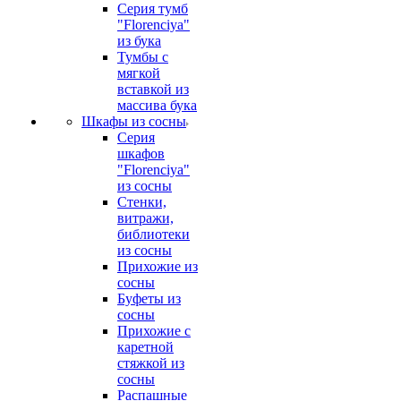
Серия тумб
"Florenciya"
из бука
Тумбы с
мягкой
вставкой из
массива бука
Шкафы из сосны
Серия
шкафов
"Florenciya"
из сосны
Стенки,
витражи,
библиотеки
из сосны
Прихожие из
сосны
Буфеты из
сосны
Прихожие с
каретной
стяжкой из
сосны
Распашные