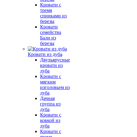
Кровати с
тремя
спинками из
березы
Кровати
семейства
Бали из
березы
Кровати из дуба
Двухъярусные
кровати из
дуба
Кровати с
мягким
изголовьем из
дуба
Дачная
группа из
дуба
Кровати с
ковкой из
дуба
Кровати с
тремя