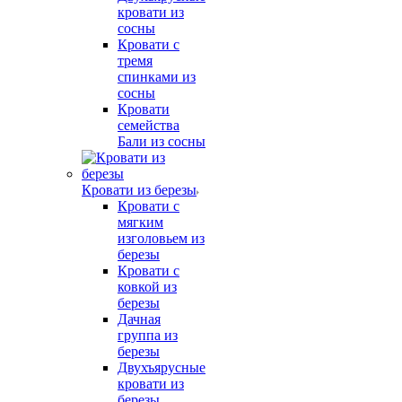
кровати из
сосны
Кровати с
тремя
спинками из
сосны
Кровати
семейства
Бали из сосны
Кровати из березы
Кровати с
мягким
изголовьем из
березы
Кровати с
ковкой из
березы
Дачная
группа из
березы
Двухъярусные
кровати из
березы