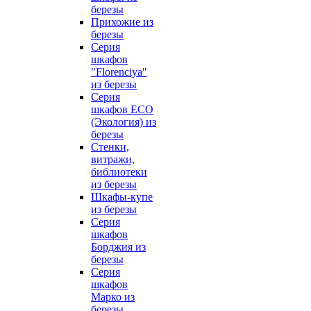
березы
Прихожие из
березы
Серия
шкафов
"Florenciya"
из березы
Серия
шкафов ECO
(Экология) из
березы
Стенки,
витражи,
библиотеки
из березы
Шкафы-купе
из березы
Серия
шкафов
Борджия из
березы
Серия
шкафов
Марко из
березы