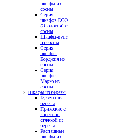
шкафы из
сосны
Серия
шкафов ECO
(Экология) из
сосны
Шкафы-купе
из сосны
Серия
шкафов
Борджия из
сосны
Серия
шкафов
Марко из
сосны
Шкафы из березы
Буфеты из
березы
Прихожие с
каретной
стяжкой из
березы
Распашные
шкафы из