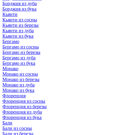
Борджия из дуба
Борджия из бука
Кьянти
Кьянти из сосны
Кьянти из березы
Кьянти из дуба
Кьянти из бука
Бергамо
Бергамо из сосны
Бергамо из березы
Бергамо из дуба
Бергамо из бука
Монако
Монако из сосны
Монако из березы
Монако из дуба
Монако из бука
Флоренция
Флоренция из сосны
Флоренция из березы
Флоренция из дуба
Флоренция из бука
Бали
Бали из сосны
Бали из березы