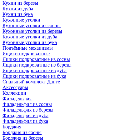
Кухни из березы
Кухни из дуба
Кухни из бука
Кухонные уголки
Кухонные уголки из сосны
Кухонные уголки из березы
Кухонные уголки из дуба
Кухонные уголки из бука
Подъёмные механизмы
Ящики подкроватные
Ящики подкроватные из сосны
Ящики подкроватные из березы
Ящики подкроватные из дуба
Ящики подкроватные из бука
Спальный комплект Данте
Аксессуары
Коллекции
Филадельфия
Филадельфия из сосны
Филадельфия из березы
Филадельфия из дуба
Филадельфия из бука
Борджия
Борджия из сосны
Борджия из березы