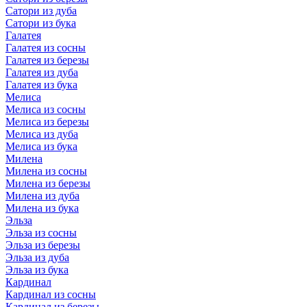
Сатори из дуба
Сатори из бука
Галатея
Галатея из сосны
Галатея из березы
Галатея из дуба
Галатея из бука
Мелиса
Мелиса из сосны
Мелиса из березы
Мелиса из дуба
Мелиса из бука
Милена
Милена из сосны
Милена из березы
Милена из дуба
Милена из бука
Эльза
Эльза из сосны
Эльза из березы
Эльза из дуба
Эльза из бука
Кардинал
Кардинал из сосны
Кардинал из березы