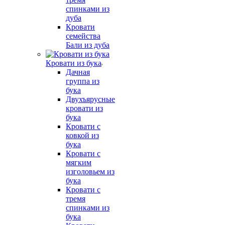
спинками из
дуба
Кровати
семейства
Бали из дуба
Кровати из бука
Дачная
группа из
бука
Двухъярусные
кровати из
бука
Кровати с
ковкой из
бука
Кровати с
мягким
изголовьем из
бука
Кровати с
тремя
спинками из
бука