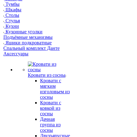
Тумбы
Шкафы
Столы
Стулья
Кухни
Кухонные уголки
Подъёмные механизмы
Ящики подкроватные
Спальный комплект Данте
Аксессуары
Кровати из сосны
Кровати с
мягким
изголовьем из
сосны
Кровати с
ковкой из
сосны
Дачная
группа из
сосны
Двухъярусные