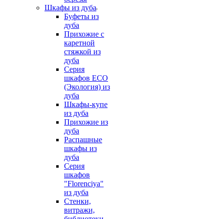
Шкафы из дуба
Буфеты из
дуба
Прихожие с
каретной
стяжкой из
дуба
Серия
шкафов ECO
(Экология) из
дуба
Шкафы-купе
из дуба
Прихожие из
дуба
Распашные
шкафы из
дуба
Серия
шкафов
"Florenciya"
из дуба
Стенки,
витражи,
библиотеки