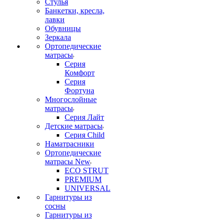
Стулья
Банкетки, кресла,
лавки
Обувницы
Зеркала
Ортопедические
матрасы
Серия
Комфорт
Серия
Фортуна
Многослойные
матрасы
Серия Лайт
Детские матрасы
Серия Child
Наматрасники
Ортопедические
матрасы New
ECO STRUT
PREMIUM
UNIVERSAL
Гарнитуры из
сосны
Гарнитуры из