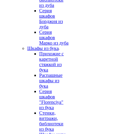
из дуба
Серия
шкафов
Борджия из
дуба
Серия
шкафов
Марко из дуба
Шкафы из бука
Прихожие с
каретной
стяжкой из
бука
Распашные
шкафы из
бука
Серия
шкафов
"Florenciya"
из бука
Стенки,
витражи,
библиотеки
из бука