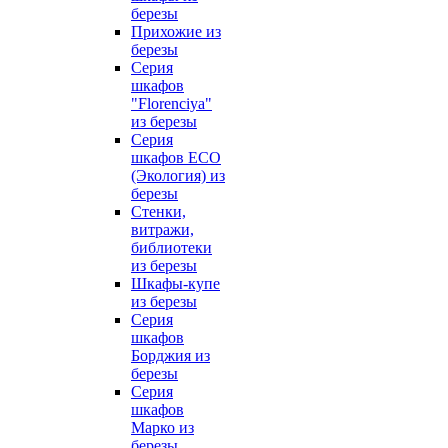
березы
Прихожие из
березы
Серия
шкафов
"Florenciya"
из березы
Серия
шкафов ECO
(Экология) из
березы
Стенки,
витражи,
библиотеки
из березы
Шкафы-купе
из березы
Серия
шкафов
Борджия из
березы
Серия
шкафов
Марко из
березы