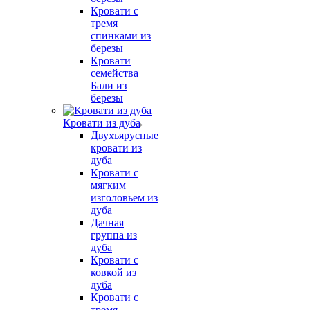
Кровати с
тремя
спинками из
березы
Кровати
семейства
Бали из
березы
Кровати из дуба
Двухъярусные
кровати из
дуба
Кровати с
мягким
изголовьем из
дуба
Дачная
группа из
дуба
Кровати с
ковкой из
дуба
Кровати с
тремя