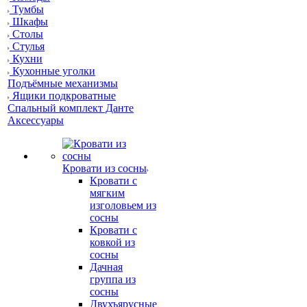
Тумбы
Шкафы
Столы
Стулья
Кухни
Кухонные уголки
Подъёмные механизмы
Ящики подкроватные
Спальный комплект Данте
Аксессуары
Кровати из сосны
Кровати с
мягким
изголовьем из
сосны
Кровати с
ковкой из
сосны
Дачная
группа из
сосны
Двухъярусные