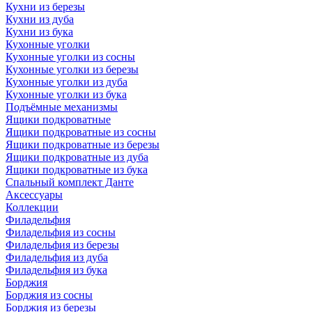
Кухни из березы
Кухни из дуба
Кухни из бука
Кухонные уголки
Кухонные уголки из сосны
Кухонные уголки из березы
Кухонные уголки из дуба
Кухонные уголки из бука
Подъёмные механизмы
Ящики подкроватные
Ящики подкроватные из сосны
Ящики подкроватные из березы
Ящики подкроватные из дуба
Ящики подкроватные из бука
Спальный комплект Данте
Аксессуары
Коллекции
Филадельфия
Филадельфия из сосны
Филадельфия из березы
Филадельфия из дуба
Филадельфия из бука
Борджия
Борджия из сосны
Борджия из березы