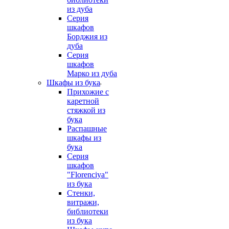
из дуба
Серия
шкафов
Борджия из
дуба
Серия
шкафов
Марко из дуба
Шкафы из бука
Прихожие с
каретной
стяжкой из
бука
Распашные
шкафы из
бука
Серия
шкафов
"Florenciya"
из бука
Стенки,
витражи,
библиотеки
из бука