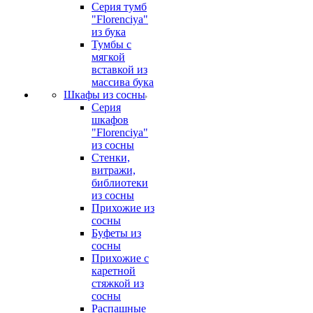
Серия тумб
"Florenciya"
из бука
Тумбы с
мягкой
вставкой из
массива бука
Шкафы из сосны
Серия
шкафов
"Florenciya"
из сосны
Стенки,
витражи,
библиотеки
из сосны
Прихожие из
сосны
Буфеты из
сосны
Прихожие с
каретной
стяжкой из
сосны
Распашные