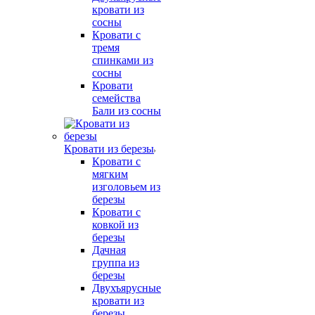
кровати из
сосны
Кровати с
тремя
спинками из
сосны
Кровати
семейства
Бали из сосны
Кровати из березы
Кровати с
мягким
изголовьем из
березы
Кровати с
ковкой из
березы
Дачная
группа из
березы
Двухъярусные
кровати из
березы