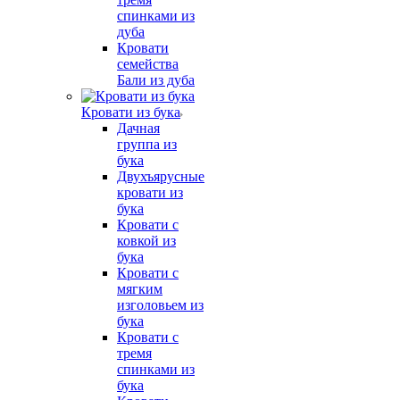
спинками из
дуба
Кровати
семейства
Бали из дуба
Кровати из бука
Дачная
группа из
бука
Двухъярусные
кровати из
бука
Кровати с
ковкой из
бука
Кровати с
мягким
изголовьем из
бука
Кровати с
тремя
спинками из
бука