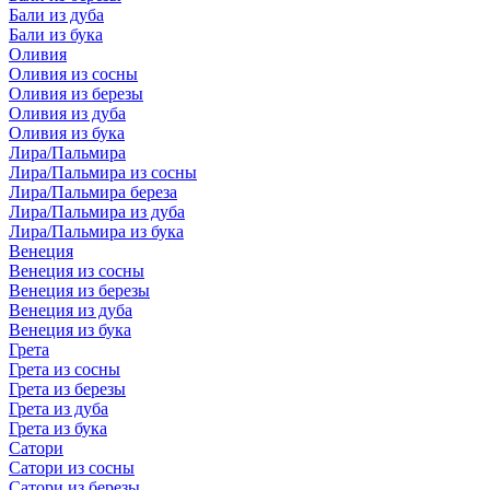
Бали из дуба
Бали из бука
Оливия
Оливия из сосны
Оливия из березы
Оливия из дуба
Оливия из бука
Лира/Пальмира
Лира/Пальмира из сосны
Лира/Пальмира береза
Лира/Пальмира из дуба
Лира/Пальмира из бука
Венеция
Венеция из сосны
Венеция из березы
Венеция из дуба
Венеция из бука
Грета
Грета из сосны
Грета из березы
Грета из дуба
Грета из бука
Сатори
Сатори из сосны
Сатори из березы