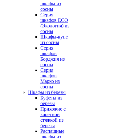
шкафы из
сосны
Серия
шкафов ECO
(Экология) из
сосны
Шкафы-купе
из сосны
Серия
шкафов
Борджия из
сосны
Серия
шкафов
Марко из
сосны
Шкафы из березы
Буфеты из
березы
Прихожие с
каретной
стяжкой из
березы
Распашные
шкафы из