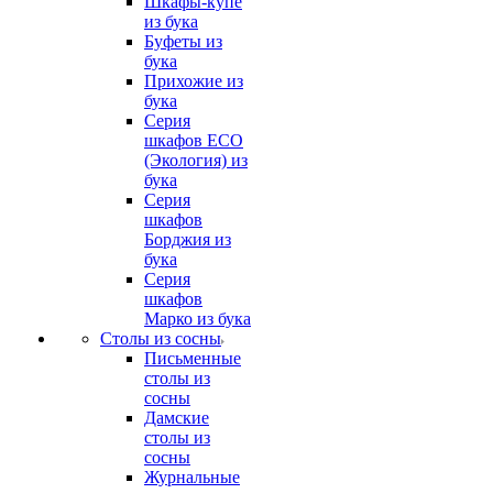
Шкафы-купе
из бука
Буфеты из
бука
Прихожие из
бука
Серия
шкафов ECO
(Экология) из
бука
Серия
шкафов
Борджия из
бука
Серия
шкафов
Марко из бука
Столы из сосны
Письменные
столы из
сосны
Дамские
столы из
сосны
Журнальные