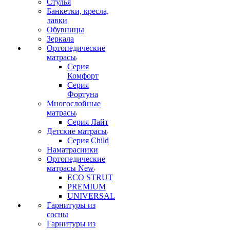
Стулья
Банкетки, кресла,
лавки
Обувницы
Зеркала
Ортопедические
матрасы
Серия
Комфорт
Серия
Фортуна
Многослойные
матрасы
Серия Лайт
Детские матрасы
Серия Child
Наматрасники
Ортопедические
матрасы New
ECO STRUT
PREMIUM
UNIVERSAL
Гарнитуры из
сосны
Гарнитуры из