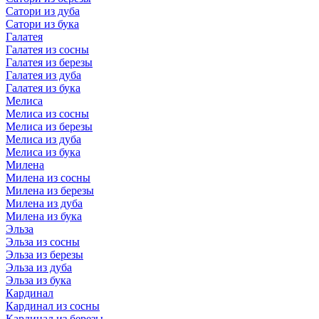
Сатори из дуба
Сатори из бука
Галатея
Галатея из сосны
Галатея из березы
Галатея из дуба
Галатея из бука
Мелиса
Мелиса из сосны
Мелиса из березы
Мелиса из дуба
Мелиса из бука
Милена
Милена из сосны
Милена из березы
Милена из дуба
Милена из бука
Эльза
Эльза из сосны
Эльза из березы
Эльза из дуба
Эльза из бука
Кардинал
Кардинал из сосны
Кардинал из березы