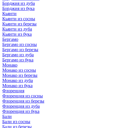
Борджия из дуба
Борджия из бука
Кьянти
Кьянти из сосны
Кьянти из березы
Кьянти из дуба
Кьянти из бука
Бергамо
Бергамо из сосны
Бергамо из березы
Бергамо из дуба
Бергамо из бука
Монако
Монако из сосны
Монако из березы
Монако из дуба
Монако из бука
Флоренция
Флоренция из сосны
Флоренция из березы
Флоренция из дуба
Флоренция из бука
Бали
Бали из сосны
Бали из березы