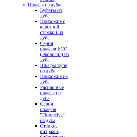
Шкафы из дуба
Буфеты из
дуба
Прихожие с
каретной
стяжкой из
дуба
Серия
шкафов ECO
(Экология) из
дуба
Шкафы-купе
из дуба
Прихожие из
дуба
Распашные
шкафы из
дуба
Серия
шкафов
"Florenciya"
из дуба
Стенки,
витражи,
библиотеки