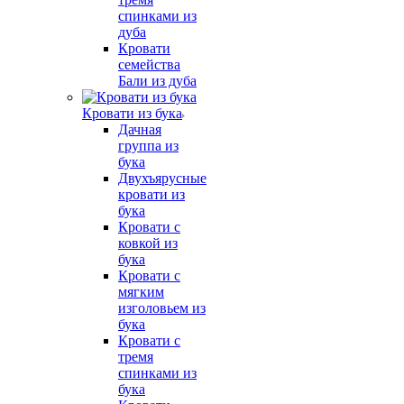
спинками из
дуба
Кровати
семейства
Бали из дуба
Кровати из бука
Дачная
группа из
бука
Двухъярусные
кровати из
бука
Кровати с
ковкой из
бука
Кровати с
мягким
изголовьем из
бука
Кровати с
тремя
спинками из
бука