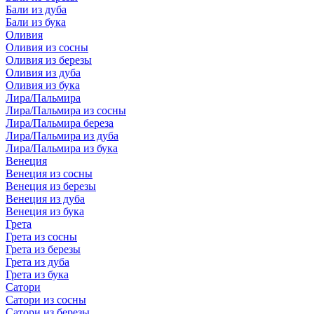
Бали из дуба
Бали из бука
Оливия
Оливия из сосны
Оливия из березы
Оливия из дуба
Оливия из бука
Лира/Пальмира
Лира/Пальмира из сосны
Лира/Пальмира береза
Лира/Пальмира из дуба
Лира/Пальмира из бука
Венеция
Венеция из сосны
Венеция из березы
Венеция из дуба
Венеция из бука
Грета
Грета из сосны
Грета из березы
Грета из дуба
Грета из бука
Сатори
Сатори из сосны
Сатори из березы