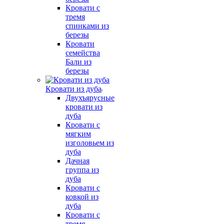
Кровати с
тремя
спинками из
березы
Кровати
семейства
Бали из
березы
Кровати из дуба
Двухъярусные
кровати из
дуба
Кровати с
мягким
изголовьем из
дуба
Дачная
группа из
дуба
Кровати с
ковкой из
дуба
Кровати с
тремя