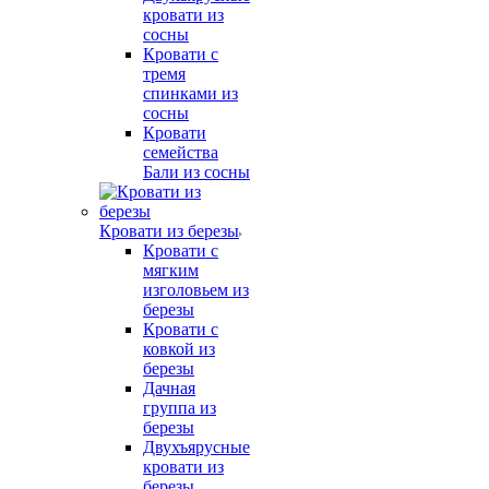
кровати из
сосны
Кровати с
тремя
спинками из
сосны
Кровати
семейства
Бали из сосны
Кровати из березы
Кровати с
мягким
изголовьем из
березы
Кровати с
ковкой из
березы
Дачная
группа из
березы
Двухъярусные
кровати из
березы