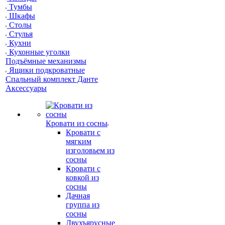
Тумбы
Шкафы
Столы
Стулья
Кухни
Кухонные уголки
Подъёмные механизмы
Ящики подкроватные
Спальный комплект Данте
Аксессуары
Кровати из сосны
Кровати с
мягким
изголовьем из
сосны
Кровати с
ковкой из
сосны
Дачная
группа из
сосны
Двухъярусные