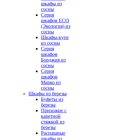
шкафы из
сосны
Серия
шкафов ECO
(Экология) из
сосны
Шкафы-купе
из сосны
Серия
шкафов
Борджия из
сосны
Серия
шкафов
Марко из
сосны
Шкафы из березы
Буфеты из
березы
Прихожие с
каретной
стяжкой из
березы
Распашные
шкафы из