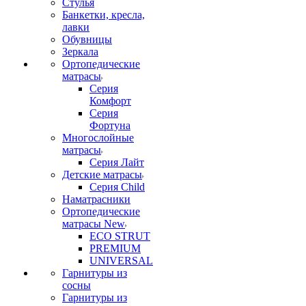
Стулья
Банкетки, кресла,
лавки
Обувницы
Зеркала
Ортопедические
матрасы
Серия
Комфорт
Серия
Фортуна
Многослойные
матрасы
Серия Лайт
Детские матрасы
Серия Child
Наматрасники
Ортопедические
матрасы New
ECO STRUT
PREMIUM
UNIVERSAL
Гарнитуры из
сосны
Гарнитуры из