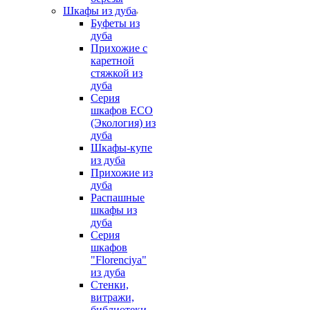
Шкафы из дуба
Буфеты из
дуба
Прихожие с
каретной
стяжкой из
дуба
Серия
шкафов ECO
(Экология) из
дуба
Шкафы-купе
из дуба
Прихожие из
дуба
Распашные
шкафы из
дуба
Серия
шкафов
"Florenciya"
из дуба
Стенки,
витражи,
библиотеки