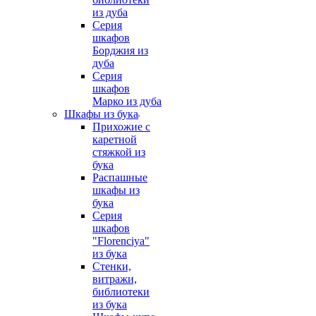
из дуба
Серия
шкафов
Борджия из
дуба
Серия
шкафов
Марко из дуба
Шкафы из бука
Прихожие с
каретной
стяжкой из
бука
Распашные
шкафы из
бука
Серия
шкафов
"Florenciya"
из бука
Стенки,
витражи,
библиотеки
из бука