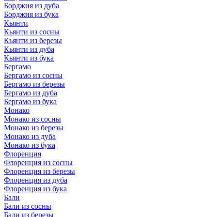
Борджия из дуба
Борджия из бука
Кьянти
Кьянти из сосны
Кьянти из березы
Кьянти из дуба
Кьянти из бука
Бергамо
Бергамо из сосны
Бергамо из березы
Бергамо из дуба
Бергамо из бука
Монако
Монако из сосны
Монако из березы
Монако из дуба
Монако из бука
Флоренция
Флоренция из сосны
Флоренция из березы
Флоренция из дуба
Флоренция из бука
Бали
Бали из сосны
Бали из березы