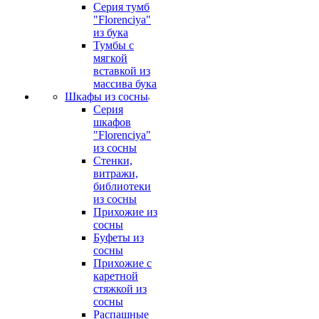
Серия тумб
"Florenciya"
из бука
Тумбы с
мягкой
вставкой из
массива бука
Шкафы из сосны
Серия
шкафов
"Florenciya"
из сосны
Стенки,
витражи,
библиотеки
из сосны
Прихожие из
сосны
Буфеты из
сосны
Прихожие с
каретной
стяжкой из
сосны
Распашные