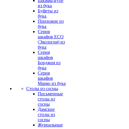
Шкафы-купе
из бука
Буфеты из
бука
Прихожие из
бука
Серия
шкафов ECO
(Экология) из
бука
Серия
шкафов
Борджия из
бука
Серия
шкафов
Марко из бука
Столы из сосны
Письменные
столы из
сосны
Дамские
столы из
сосны
Журнальные