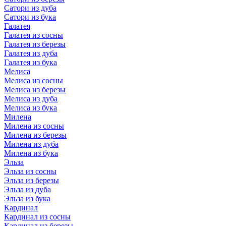
Сатори из дуба
Сатори из бука
Галатея
Галатея из сосны
Галатея из березы
Галатея из дуба
Галатея из бука
Мелиса
Мелиса из сосны
Мелиса из березы
Мелиса из дуба
Мелиса из бука
Милена
Милена из сосны
Милена из березы
Милена из дуба
Милена из бука
Эльза
Эльза из сосны
Эльза из березы
Эльза из дуба
Эльза из бука
Кардинал
Кардинал из сосны
Кардинал из березы