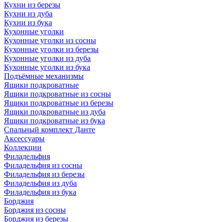
Кухни из березы
Кухни из дуба
Кухни из бука
Кухонные уголки
Кухонные уголки из сосны
Кухонные уголки из березы
Кухонные уголки из дуба
Кухонные уголки из бука
Подъёмные механизмы
Ящики подкроватные
Ящики подкроватные из сосны
Ящики подкроватные из березы
Ящики подкроватные из дуба
Ящики подкроватные из бука
Спальный комплект Данте
Аксессуары
Коллекции
Филадельфия
Филадельфия из сосны
Филадельфия из березы
Филадельфия из дуба
Филадельфия из бука
Борджия
Борджия из сосны
Борджия из березы