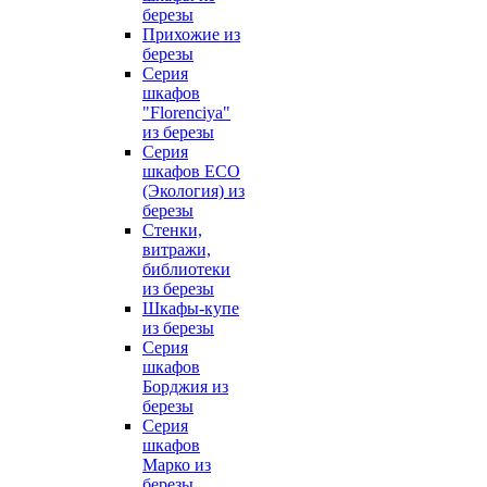
березы
Прихожие из
березы
Серия
шкафов
"Florenciya"
из березы
Серия
шкафов ECO
(Экология) из
березы
Стенки,
витражи,
библиотеки
из березы
Шкафы-купе
из березы
Серия
шкафов
Борджия из
березы
Серия
шкафов
Марко из
березы