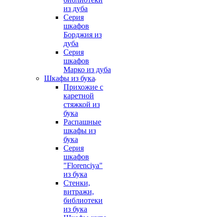
из дуба
Серия
шкафов
Борджия из
дуба
Серия
шкафов
Марко из дуба
Шкафы из бука
Прихожие с
каретной
стяжкой из
бука
Распашные
шкафы из
бука
Серия
шкафов
"Florenciya"
из бука
Стенки,
витражи,
библиотеки
из бука