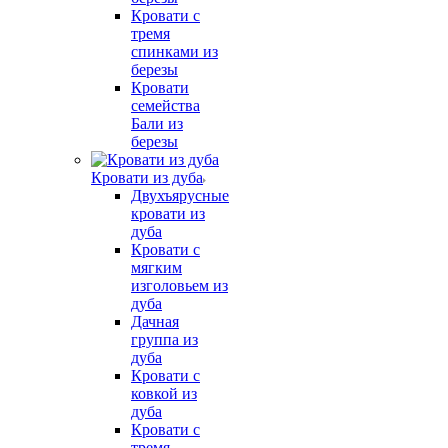
Кровати с
тремя
спинками из
березы
Кровати
семейства
Бали из
березы
Кровати из дуба
Двухъярусные
кровати из
дуба
Кровати с
мягким
изголовьем из
дуба
Дачная
группа из
дуба
Кровати с
ковкой из
дуба
Кровати с
тремя