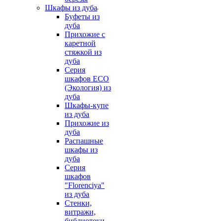
Шкафы из дуба
Буфеты из
дуба
Прихожие с
каретной
стяжкой из
дуба
Серия
шкафов ECO
(Экология) из
дуба
Шкафы-купе
из дуба
Прихожие из
дуба
Распашные
шкафы из
дуба
Серия
шкафов
"Florenciya"
из дуба
Стенки,
витражи,
библиотеки