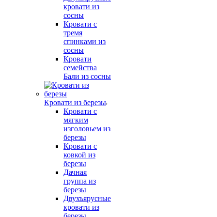
кровати из
сосны
Кровати с
тремя
спинками из
сосны
Кровати
семейства
Бали из сосны
Кровати из березы
Кровати с
мягким
изголовьем из
березы
Кровати с
ковкой из
березы
Дачная
группа из
березы
Двухъярусные
кровати из
березы