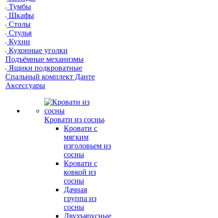
Тумбы
Шкафы
Столы
Стулья
Кухни
Кухонные уголки
Подъёмные механизмы
Ящики подкроватные
Спальный комплект Данте
Аксессуары
Кровати из сосны
Кровати с
мягким
изголовьем из
сосны
Кровати с
ковкой из
сосны
Дачная
группа из
сосны
Двухъярусные