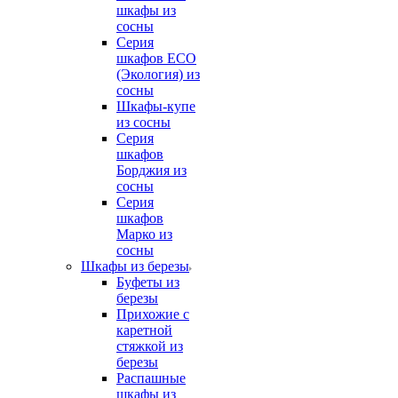
шкафы из
сосны
Серия
шкафов ECO
(Экология) из
сосны
Шкафы-купе
из сосны
Серия
шкафов
Борджия из
сосны
Серия
шкафов
Марко из
сосны
Шкафы из березы
Буфеты из
березы
Прихожие с
каретной
стяжкой из
березы
Распашные
шкафы из