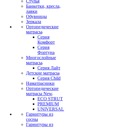
Стулья
Банкетки, кресла,
лавки
Обувницы
Зеркала
Ортопедические
матрасы
Серия
Комфорт
Серия
Фортуна
Многослойные
матрасы
Серия Лайт
Детские матрасы
Серия Child
Наматрасники
Ортопедические
матрасы New
ECO STRUT
PREMIUM
UNIVERSAL
Гарнитуры из
сосны
Гарнитуры из