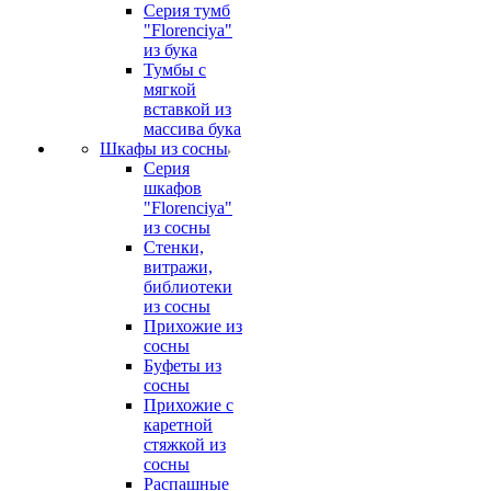
Серия тумб
"Florenciya"
из бука
Тумбы с
мягкой
вставкой из
массива бука
Шкафы из сосны
Серия
шкафов
"Florenciya"
из сосны
Стенки,
витражи,
библиотеки
из сосны
Прихожие из
сосны
Буфеты из
сосны
Прихожие с
каретной
стяжкой из
сосны
Распашные