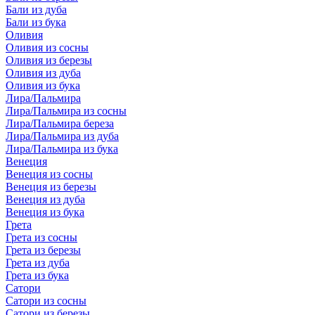
Бали из дуба
Бали из бука
Оливия
Оливия из сосны
Оливия из березы
Оливия из дуба
Оливия из бука
Лира/Пальмира
Лира/Пальмира из сосны
Лира/Пальмира береза
Лира/Пальмира из дуба
Лира/Пальмира из бука
Венеция
Венеция из сосны
Венеция из березы
Венеция из дуба
Венеция из бука
Грета
Грета из сосны
Грета из березы
Грета из дуба
Грета из бука
Сатори
Сатори из сосны
Сатори из березы