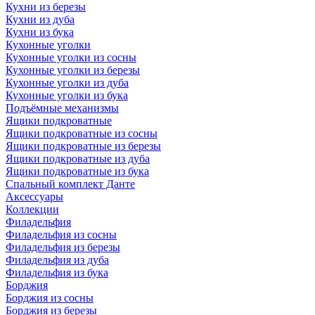
Кухни из березы
Кухни из дуба
Кухни из бука
Кухонные уголки
Кухонные уголки из сосны
Кухонные уголки из березы
Кухонные уголки из дуба
Кухонные уголки из бука
Подъёмные механизмы
Ящики подкроватные
Ящики подкроватные из сосны
Ящики подкроватные из березы
Ящики подкроватные из дуба
Ящики подкроватные из бука
Спальный комплект Данте
Аксессуары
Коллекции
Филадельфия
Филадельфия из сосны
Филадельфия из березы
Филадельфия из дуба
Филадельфия из бука
Борджия
Борджия из сосны
Борджия из березы