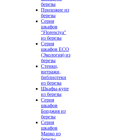
березы
Прихожие из
березы
Серия
шкафов
"Florenciya"
из березы
Серия
шкафов ECO
(Экология) из
березы
Стенки,
витражи,
библиотеки
из березы
Шкафы-купе
из березы
Серия
шкафов
Борджия из
березы
Серия
шкафов
Марко из
березы