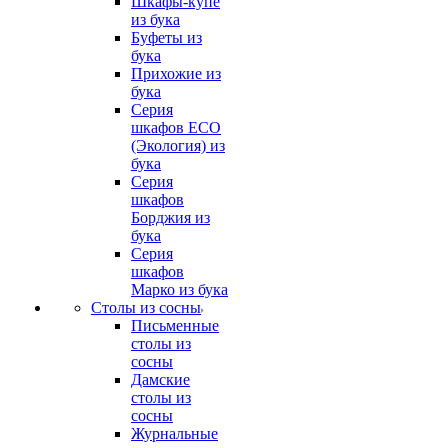
Шкафы-купе
из бука
Буфеты из
бука
Прихожие из
бука
Серия
шкафов ECO
(Экология) из
бука
Серия
шкафов
Борджия из
бука
Серия
шкафов
Марко из бука
Столы из сосны
Письменные
столы из
сосны
Дамские
столы из
сосны
Журнальные