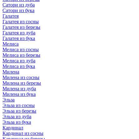
Сатори из дуба
Сатори из бука
Галатея
Галатея из сосны
Галатея из березы
Галатея из дуба
Галатея из бука
Мелиса
Мелиса из сосны
Мелиса из березы
Мелиса из дуба
Мелиса из бука
Милена
Милена из сосны
Милена из березы
Милена из дуба
Милена из бука
Эльза
Эльза из сосны
Эльза из березы
Эльза из дуба
Эльза из бука
Кардинал
Кардинал из сосны
Кардинал из березы