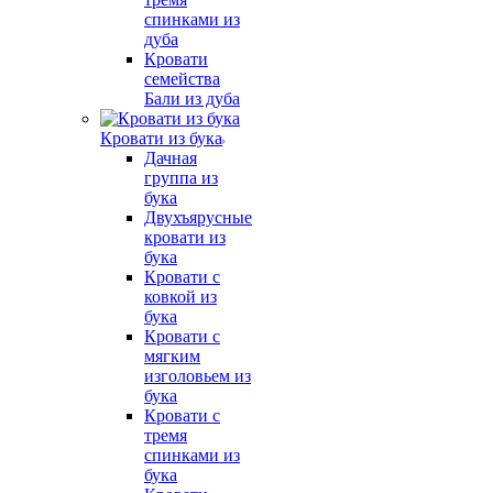
спинками из
дуба
Кровати
семейства
Бали из дуба
Кровати из бука
Дачная
группа из
бука
Двухъярусные
кровати из
бука
Кровати с
ковкой из
бука
Кровати с
мягким
изголовьем из
бука
Кровати с
тремя
спинками из
бука