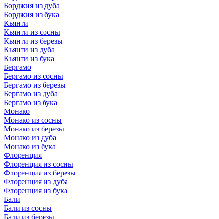
Борджия из дуба
Борджия из бука
Кьянти
Кьянти из сосны
Кьянти из березы
Кьянти из дуба
Кьянти из бука
Бергамо
Бергамо из сосны
Бергамо из березы
Бергамо из дуба
Бергамо из бука
Монако
Монако из сосны
Монако из березы
Монако из дуба
Монако из бука
Флоренция
Флоренция из сосны
Флоренция из березы
Флоренция из дуба
Флоренция из бука
Бали
Бали из сосны
Бали из березы